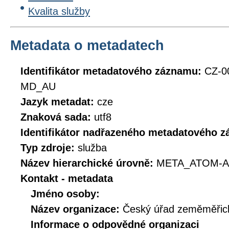
Kvalita služby
Metadata o metadatech
Identifikátor metadatového záznamu:
CZ-0
MD_AU
Jazyk metadat:
cze
Znaková sada:
utf8
Identifikátor nadřazeného metadatového 
Typ zdroje:
služba
Název hierarchické úrovně:
META_ATOM-A
Kontakt - metadata
Jméno osoby:
Název organizace:
Český úřad zeměměřick
Informace o odpovědné organizaci