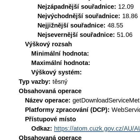
Nejzápadnější souřadnice:
12.09
Nejvýchodnější souřadnice:
18.86
Nejjižnější souřadnice:
48.55
Nejsevernější souřadnice:
51.06
Výškový rozsah
Minimální hodnota:
Maximální hodnota:
Výškový systém:
Typ vazby:
těsný
Obsahovaná operace
Název operace:
getDownloadServiceMet
Platformy zpracování (DCP):
WebServi
Přístupové místo
Odkaz:
https://atom.cuzk.gov.cz/AU/A
Obsahovaná operace