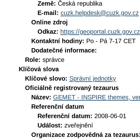
Země:
Česká republika
E-mail:
cuzk.helpdesk@cuzk.gov.cz
Online zdroj
Odkaz:
https://geoportal.cuzk.gov.cz
Kontaktní hodiny:
Po - Pá 7-17 CET
Dodatečné informace:
Role:
správce
Klíčová slova
Klíčové slovo:
Správní jednotky
Oficiálně registrovaný tezaurus
Název:
GEMET - INSPIRE themes, ver
Referenční datum
Referenční datum:
2008-06-01
Událost:
zveřejnění
Organizace zodpovědná za tezaurus