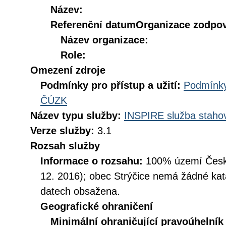
Název:
Referenční datum
Organizace zodpov
Název organizace:
Role:
Omezení zdroje
Podmínky pro přístup a užití:
Podmínky
ČÚZK
Název typu služby:
INSPIRE služba stahov
Verze služby:
3.1
Rozsah služby
Informace o rozsahu:
100% území České
12. 2016); obec Strýčice nemá žádné kata
datech obsažena.
Geografické ohraničení
Minimální ohraničující pravoúhelník