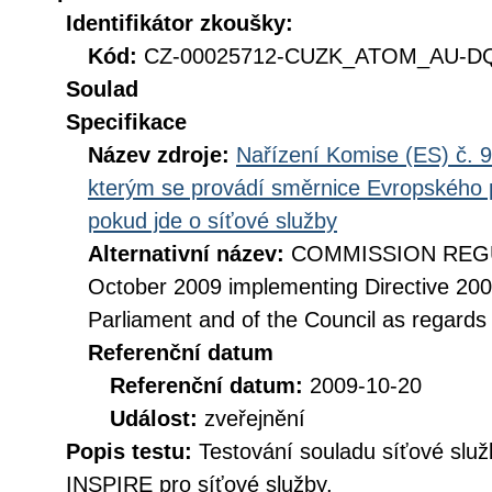
Identifikátor zkoušky:
Kód:
CZ-00025712-CUZK_ATOM_AU-DQ_
Soulad
Specifikace
Název zdroje:
Nařízení Komise (ES) č. 9
kterým se provádí směrnice Evropského 
pokud jde o síťové služby
Alternativní název:
COMMISSION REGUL
October 2009 implementing Directive 20
Parliament and of the Council as regards
Referenční datum
Referenční datum:
2009-10-20
Událost:
zveřejnění
Popis testu:
Testování souladu síťové služ
INSPIRE pro síťové služby.