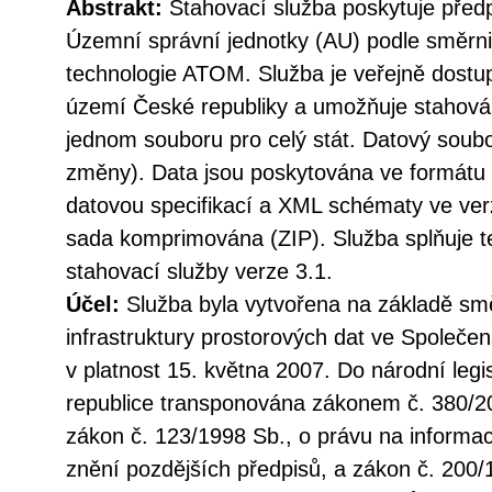
Abstrakt:
Stahovací služba poskytuje před
Územní správní jednotky (AU) podle směr
technologie ATOM. Služba je veřejně dostu
území České republiky a umožňuje stahován
jednom souboru pro celý stát. Datový soubo
změny). Data jsou poskytována ve formátu
datovou specifikací a XML schématy ve verz
sada komprimována (ZIP). Služba splňuje 
stahovací služby verze 3.1.
Účel:
Služba byla vytvořena na základě sm
infrastruktury prostorových dat ve Společen
v platnost 15. května 2007. Do národní legi
republice transponována zákonem č. 380/20
zákon č. 123/1998 Sb., o právu na informac
znění pozdějších předpisů, a zákon č. 200/