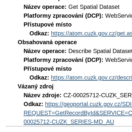
Název operace:
Get Spatial Dataset
Platformy zpracování (DCP):
WebServi
Přístupové místo
Odkaz:
https://atom.cuzk.gov.cz/get
Obsahovaná operace
Název operace:
Describe Spatial Datase
Platformy zpracování (DCP):
WebServi
Přístupové místo
Odkaz:
https://atom.cuzk.gov.cz/des
Vázaný zdroj
Název zdroje:
CZ-00025712-CUZK_SE
Odkaz:
https://geoportal.cuzk.gov.cz/S
REQUEST=GetRecordById&SERVICE=CS
00025712-CUZK_SERIES-MD_AU