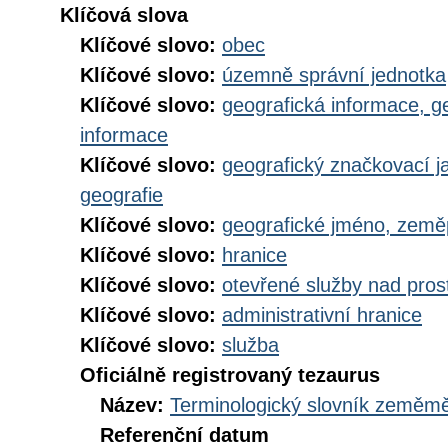
Klíčová slova
Klíčové slovo:
obec
Klíčové slovo:
územně správní jednotka
Klíčové slovo:
geografická informace, g
informace
Klíčové slovo:
geografický značkovací j
geografie
Klíčové slovo:
geografické jméno, zem
Klíčové slovo:
hranice
Klíčové slovo:
otevřené služby nad pros
Klíčové slovo:
administrativní hranice
Klíčové slovo:
služba
Oficiálně registrovaný tezaurus
Název:
Terminologický slovník zeměměř
Referenční datum