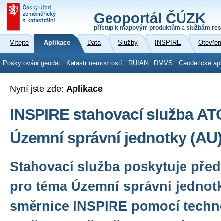
Geoportál ČÚZK
přístup k mapovým produktům a službám res
Vítejte
Aplikace
Data
Služby
INSPIRE
Otevřen
Poskytování geodat
Katastr nemovitostí
RÚIAN
DMVS
Geodetické ap
Nyní jste zde:
Aplikace
INSPIRE stahovací služba A
Územní správní jednotky (AU
Stahovací služba poskytuje před
pro téma Územní správní jednot
směrnice INSPIRE pomocí techn