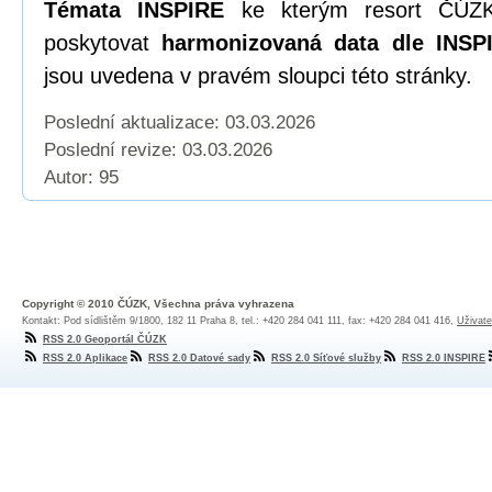
Témata INSPIRE
ke kterým resort ČÚZK
poskytovat
harmonizovaná data dle INSPI
jsou uvedena v pravém sloupci této stránky.
Poslední aktualizace: 03.03.2026
Poslední revize:
03.03.2026
Autor: 95
Copyright © 2010 ČÚZK, Všechna práva vyhrazena
Kontakt: Pod sídlištěm 9/1800, 182 11 Praha 8, tel.: +420 284 041 111, fax: +420 284 041 416,
Uživate
RSS 2.0 Geoportál ČÚZK
RSS 2.0 Aplikace
RSS 2.0 Datové sady
RSS 2.0 Síťové služby
RSS 2.0 INSPIRE