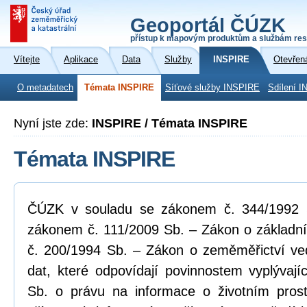
Geoportál ČÚZK
přístup k mapovým produktům a službám res
Vítejte
Aplikace
Data
Služby
INSPIRE
Otevřen
O metadatech
Témata INSPIRE
Síťové služby INSPIRE
Sdílení I
Nyní jste zde:
INSPIRE / Témata INSPIRE
Témata INSPIRE
ČÚZK v souladu se zákonem č. 344/1992 Sb
zákonem č. 111/2009 Sb. – Zákon o základní
č. 200/1994 Sb. – Zákon o zeměměřictví ve
dat, které odpovídají povinnostem vyplývaj
Sb. o právu na informace o životním pros