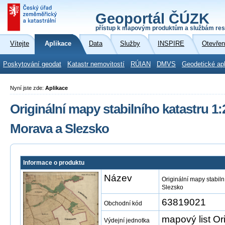
Geoportál ČÚZK
přístup k mapovým produktům a službám res
Vítejte
Aplikace
Data
Služby
INSPIRE
Otevřen
Poskytování geodat
Katastr nemovitostí
RÚIAN
DMVS
Geodetické ap
Nyní jste zde:
Aplikace
Originální mapy stabilního katastru 1:
Morava a Slezsko
Informace o produktu
Název
Originální mapy stabil
Slezsko
63819021
Obchodní kód
mapový list Or
Výdejní jednotka