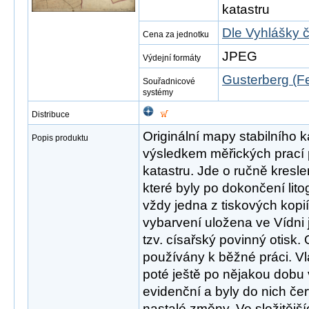
katastru
Dle Vyhlášky 
Cena za jednotku
JPEG
Výdejní formáty
Gusterberg (Fe
Souřadnicové
systémy
Distribuce
Originální mapy stabilního 
Popis produktu
výsledkem měřických prací p
katastru. Jde o ručně kres
které byly po dokončení lit
vždy jedna z tiskových kopi
vybarvení uložena ve Vídni 
tzv. císařský povinný otisk. 
používány k běžné práci. Vla
poté ještě po nějakou dobu
evidenční a byly do nich č
nastalé změny. Ve složitějš