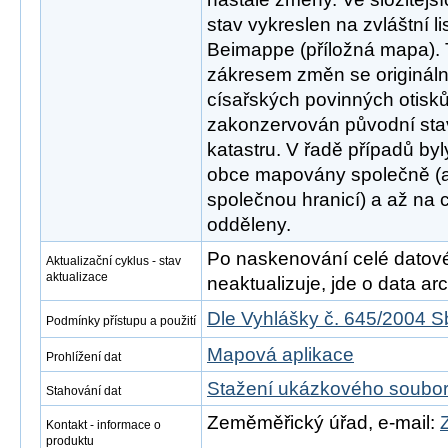
stav vykreslen na zvláštní l
Beimappe (příložná mapa).
zákresem změn se origináln
císařských povinných otisků
zakonzervován původní sta
katastru. V řadě případů by
obce mapovány společně (
společnou hranicí) a až na c
odděleny.
Po naskenování celé datové s
Aktualizační cyklus - stav
aktualizace
neaktualizuje, jde o data arch
Dle Vyhlášky č. 645/2004 S
Podmínky přístupu a použití
Mapová aplikace
Prohlížení dat
Stažení ukázkového soubo
Stahování dat
Zeměměřický úřad, e-mail:
Kontakt - informace o
produktu