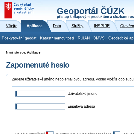
Geoportál ČÚZK
přístup k mapovým produktům a službám res
Vítejte
Aplikace
Data
Služby
INSPIRE
Otevřen
Poskytování geodat
Katastr nemovitostí
RÚIAN
DMVS
Geodetické ap
Nyní jste zde:
Aplikace
Zapomenuté heslo
Zadejte uživatelské jméno nebo emailovou adresu. Pokud vložíte oboje, bu
Uživatelské jméno
Emailová adresa