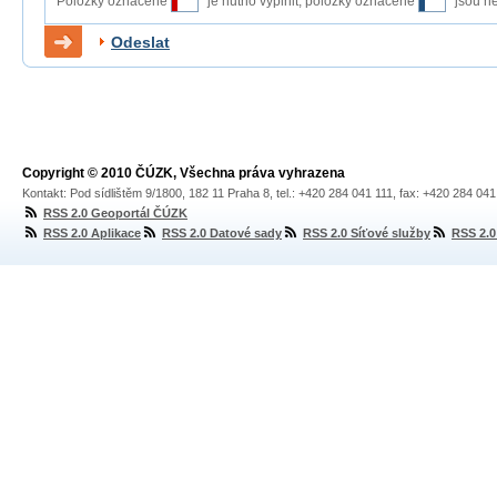
Položky označené
je nutno vyplnit, položky označené
jsou n
Odeslat
Copyright © 2010 ČÚZK, Všechna práva vyhrazena
Kontakt: Pod sídlištěm 9/1800, 182 11 Praha 8, tel.: +420 284 041 111, fax: +420 284 04
RSS 2.0 Geoportál ČÚZK
RSS 2.0 Aplikace
RSS 2.0 Datové sady
RSS 2.0 Síťové služby
RSS 2.0