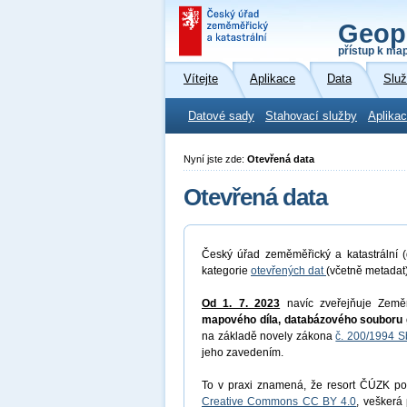
Geop
přístup k ma
Vítejte
Aplikace
Data
Slu
Datové sady
Stahovací služby
Aplikac
Nyní jste zde:
Otevřená data
Otevřená data
Český úřad zeměměřický a katastrální (
kategorie
otevřených dat
(včetně metadat
Od 1. 7. 2023
navíc zveřejňuje Země
mapového díla, databázového souboru 
na základě novely zákona
č. 200/1994 S
jeho zavedením.
To v praxi znamená, že resort ČÚZK pos
Creative Commons CC BY 4.0
, veškerá 