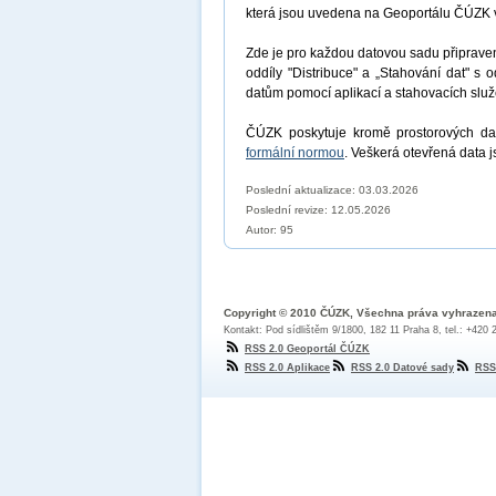
která jsou uvedena na Geoportálu ČÚZK 
Zde je pro každou datovou sadu připrav
oddíly "Distribuce" a „Stahování dat" s 
datům pomocí aplikací a stahovacích sl
ČÚZK poskytuje kromě prostorových dat
formální normou
. Veškerá otevřená data 
Poslední aktualizace: 03.03.2026
Poslední revize:
12.05.2026
Autor: 95
Copyright © 2010 ČÚZK, Všechna práva vyhrazen
Kontakt: Pod sídlištěm 9/1800, 182 11 Praha 8, tel.: +420
RSS 2.0 Geoportál ČÚZK
RSS 2.0 Aplikace
RSS 2.0 Datové sady
RSS