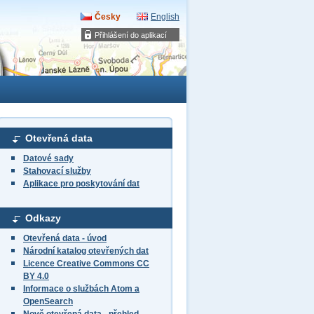
Česky
English
Přihlášení do aplikací
Otevřená data
Datové sady
Stahovací služby
Aplikace pro poskytování dat
Odkazy
Otevřená data - úvod
Národní katalog otevřených dat
Licence Creative Commons CC
BY 4.0
Informace o službách Atom a
OpenSearch