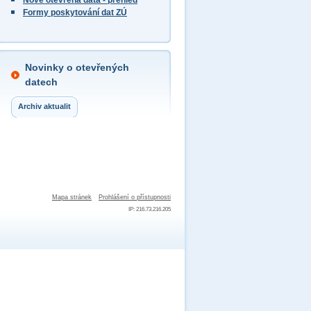
Nově otevřená data - přehled
Formy poskytování dat ZÚ
Novinky o otevřených
datech
Archiv aktualit
Mapa stránek
Prohlášení o přístupnosti
IP: 216.73.216.205