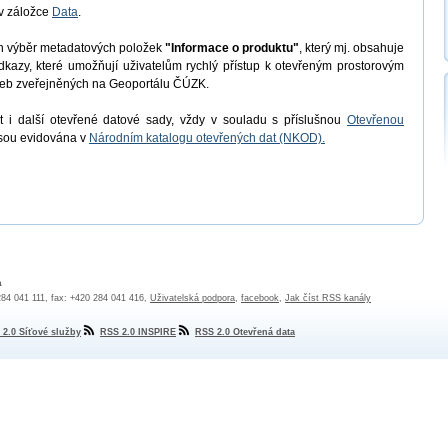
v záložce
Data
.
en výběr metadatových položek
"Informace o produktu"
, který mj. obsahuje
odkazy, které umožňují uživatelům rychlý přístup k otevřeným prostorovým
užeb zveřejněných na Geoportálu ČÚZK.
 i další otevřené datové sady, vždy v souladu s příslušnou
Otevřenou
jsou evidována v
Národním katalogu otevřených dat (NKOD).
a
 284 041 111, fax: +420 284 041 416,
Uživatelská podpora
,
facebook
,
Jak číst RSS kanály
 2.0 Síťové služby
RSS 2.0 INSPIRE
RSS 2.0 Otevřená data