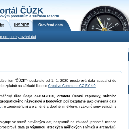
ortál ČÚZK
povým produktům a službám resortu
žby
INSPIRE
Otevřená data
e pro poskytování dat
dále jen "ČÚZK") poskytuje od 1. 1. 2020 prostorová data spadající do
) bezplatně na základě licence
Creative Commons CC BY 4.0
.
měřický úřad údaje
ZABAGED®, ortofota České republiky, státního
geografického názvosloví a bodových polí
bezplatně jako otevřená data
b.
, o zeměměřictví a o změně a doplnění některých zákonů souvisejících s
kytuje ve formě otevřených dat, bezplatně na základě jednotné licence
prostorová data (
s výjimkou leteckých měřických snímků a archiválií
),