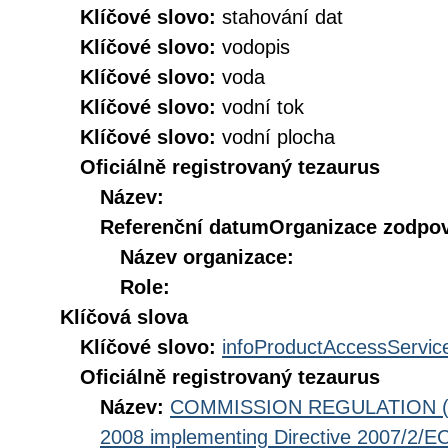
Klíčové slovo:
stahování dat
Klíčové slovo:
vodopis
Klíčové slovo:
voda
Klíčové slovo:
vodní tok
Klíčové slovo:
vodní plocha
Oficiálně registrovaný tezaurus
Název:
Referenční datum
Organizace zodpov
Název organizace:
Role:
Klíčová slova
Klíčové slovo:
infoProductAccessServic
Oficiálně registrovaný tezaurus
Název:
COMMISSION REGULATION (EC
2008 implementing Directive 2007/2/EC