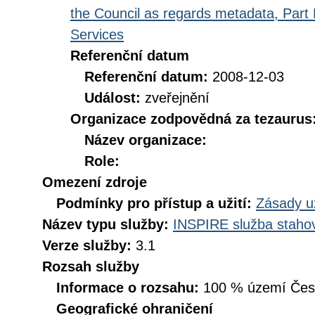
the Council as regards metadata, Part D
Services
Referenční datum
Referenční datum:
2008-12-03
Událost:
zveřejnění
Organizace zodpovědná za tezaurus
Název organizace:
Role:
Omezení zdroje
Podmínky pro přístup a užití:
Zásady u
Název typu služby:
INSPIRE služba stahov
Verze služby:
3.1
Rozsah služby
Informace o rozsahu:
100 % území České
Geografické ohraničení