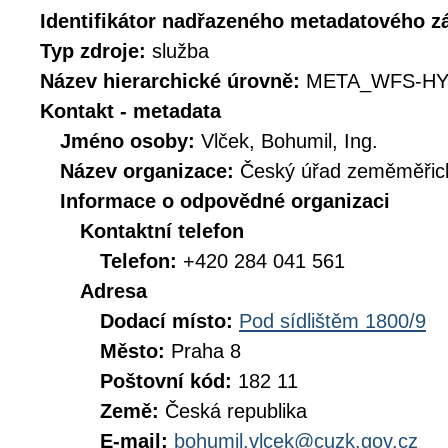
Identifikátor nadřazeného metadatového 
Typ zdroje:
služba
Název hierarchické úrovně:
META_WFS-HY
Kontakt - metadata
Jméno osoby:
Vlček, Bohumil, Ing.
Název organizace:
Český úřad zeměměřick
Informace o odpovědné organizaci
Kontaktní telefon
Telefon:
+420 284 041 561
Adresa
Dodací místo:
Pod sídlištěm 1800/9
Město:
Praha 8
Poštovní kód:
182 11
Země:
Česká republika
E-mail:
bohumil.vlcek@cuzk.gov.cz