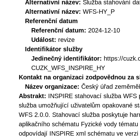
Alternativní název:
Služba stahování d
Alternativní název:
WFS-HY_P
Referenční datum
Referenční datum:
2024-12-10
Událost:
revize
Identifikátor služby
Jedinečný identifikátor:
https://cuzk
CUZK_WFS_INSPIRE_HY
Kontakt na organizaci zodpovědnou za s
Název organizace:
Český úřad zeměměři
Abstrakt:
INSPIRE stahovací služba WFS p
služba umožňující uživatelům opakované st
WFS 2.0.0. Stahovací služba poskytuje h
aplikačního schématu Fyzické vody tématu 
odpovídají INSPIRE xml schématu ve verzi 