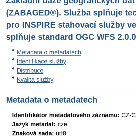
Základní báze geografických dat
(ZABAGED®). Služba splňuje te
pro INSPIRE stahovací služby ve
splňuje standard OGC WFS 2.0.0
Metadata o metadatech
Identifikace služby
Distribuce
Kvalita služby
Metadata o metadatech
Identifikátor metadatového záznamu:
CZ-
Jazyk metadat:
cze
Znaková sada:
utf8