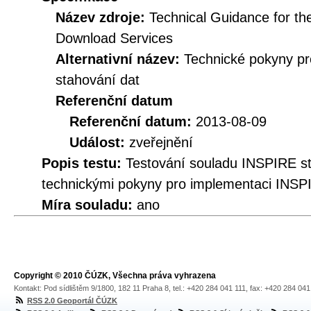
Název zdroje:
Technical Guidance for t
Download Services
Alternativní název:
Technické pokyny p
stahování dat
Referenční datum
Referenční datum:
2013-08-09
Událost:
zveřejnění
Popis testu:
Testování souladu INSPIRE s
technickými pokyny pro implementaci INSP
Míra souladu:
ano
Copyright © 2010 ČÚZK, Všechna práva vyhrazena
Kontakt: Pod sídlištěm 9/1800, 182 11 Praha 8, tel.: +420 284 041 111, fax: +420 284 04
RSS 2.0 Geoportál ČÚZK