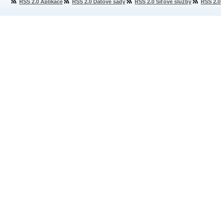
RSS 2.0 Aplikace
RSS 2.0 Datové sady
RSS 2.0 Síťové služby
RSS 2.0