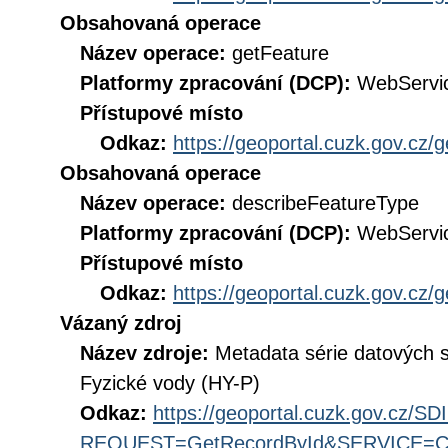
Obsahovaná operace
Název operace:
getFeature
Platformy zpracování (DCP):
WebServi
Přístupové místo
Odkaz:
https://geoportal.cuzk.gov.cz/
Obsahovaná operace
Název operace:
describeFeatureType
Platformy zpracování (DCP):
WebServi
Přístupové místo
Odkaz:
https://geoportal.cuzk.gov.cz/
Vázaný zdroj
Název zdroje:
Metadata série datových 
Fyzické vody (HY-P)
Odkaz:
https://geoportal.cuzk.gov.cz/S
REQUEST=GetRecordById&SERVICE=CS