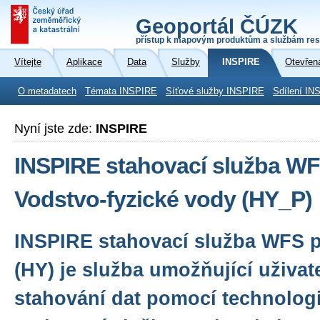
Geoportál ČÚZK
přístup k mapovým produktům a službám res
Vítejte
Aplikace
Data
Služby
INSPIRE
Otevřen
O metadatech
Témata INSPIRE
Síťové služby INSPIRE
Sdílení IN
Nyní jste zde:
INSPIRE
INSPIRE stahovací služba WF
Vodstvo-fyzické vody (HY_P)
INSPIRE stahovací služba WFS 
(HY) je služba umožňující uživa
stahování dat pomocí technologi