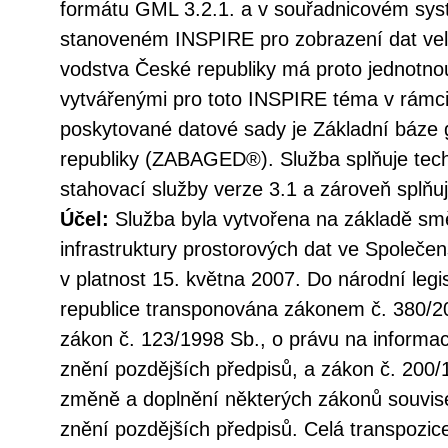
formátu GML 3.2.1. a v souřadnicovém s
stanoveném INSPIRE pro zobrazení dat vel
vodstva České republiky má proto jednotno
vytvářenými pro toto INSPIRE téma v rámc
poskytované datové sady je Základní báze 
republiky (ZABAGED®). Služba splňuje tec
stahovací služby verze 3.1 a zároveň splň
Účel:
Služba byla vytvořena na základě sm
infrastruktury prostorových dat ve Společen
v platnost 15. května 2007. Do národní legi
republice transponována zákonem č. 380/20
zákon č. 123/1998 Sb., o právu na informac
znění pozdějších předpisů, a zákon č. 200/
změně a doplnění některých zákonů souvise
znění pozdějších předpisů. Celá transpozic