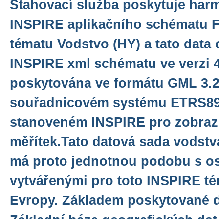
Stahovací služba poskytuje har
INSPIRE aplikačního schématu F
tématu Vodstvo (HY) a tato data 
INSPIRE xml schématu ve verzi 4
poskytována ve formátu GML 3.2.
souřadnicovém systému ETRS8
stanoveném INSPIRE pro zobraze
měřítek.Tato datová sada vodstv
má proto jednotnou podobu s os
vytvářenými pro toto INSPIRE té
Evropy. Základem poskytované d