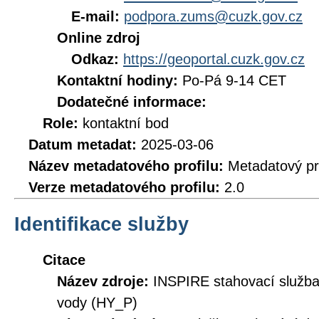
E-mail:
podpora.zums@cuzk.gov.cz
Online zdroj
Odkaz:
https://geoportal.cuzk.gov.cz
Kontaktní hodiny:
Po-Pá 9-14 CET
Dodatečné informace:
Role:
kontaktní bod
Datum metadat:
2025-03-06
Název metadatového profilu:
Metadatový pr
Verze metadatového profilu:
2.0
Identifikace služby
Citace
Název zdroje:
INSPIRE stahovací služb
vody (HY_P)