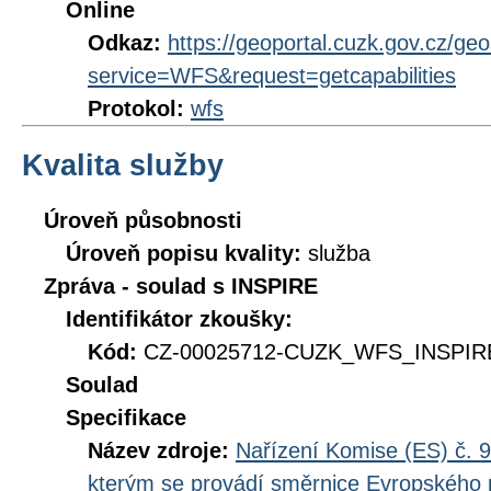
Online
Odkaz:
https://geoportal.cuzk.gov.cz/ge
service=WFS&request=getcapabilities
Protokol:
wfs
Kvalita služby
Úroveň působnosti
Úroveň popisu kvality:
služba
Zpráva - soulad s INSPIRE
Identifikátor zkoušky:
Kód:
CZ-00025712-CUZK_WFS_INSPIRE
Soulad
Specifikace
Název zdroje:
Nařízení Komise (ES) č. 9
kterým se provádí směrnice Evropského 