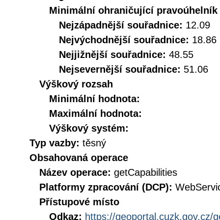
Minimální ohraničující pravoúhelník
Nejzápadnější souřadnice:
12.09
Nejvýchodnější souřadnice:
18.86
Nejjižnější souřadnice:
48.55
Nejsevernější souřadnice:
51.06
Výškový rozsah
Minimální hodnota:
Maximální hodnota:
Výškový systém:
Typ vazby:
těsný
Obsahovaná operace
Název operace:
getCapabilities
Platformy zpracování (DCP):
WebServi
Přístupové místo
Odkaz:
https://geoportal.cuzk.gov.cz/