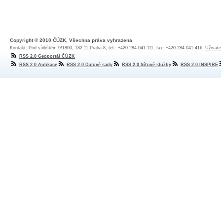
Copyright © 2010 ČÚZK, Všechna práva vyhrazena
Kontakt: Pod sídlištěm 9/1800, 182 11 Praha 8, tel.: +420 284 041 111, fax: +420 284 041 416,
Uživate
RSS 2.0 Geoportál ČÚZK
RSS 2.0 Aplikace
RSS 2.0 Datové sady
RSS 2.0 Síťové služby
RSS 2.0 INSPIRE