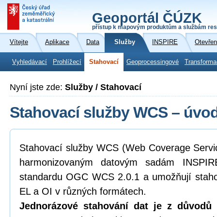
Geoportál ČÚZK
přístup k mapovým produktům a službám res
Vítejte
Aplikace
Data
Služby
INSPIRE
Otevřen
Vyhledávací
Prohlížecí
Stahovací
Geoprocessingové
Transforma
Nyní jste zde:
Služby / Stahovací
Stahovací služby WCS – úvod
Stahovací služby WCS (Web Coverage Service
harmonizovaným datovým sadám INSPIRE
standardu OGC WCS 2.0.1 a umožňují staho
EL a OI v různých formátech.
Jednorázové stahování dat je z důvodů k