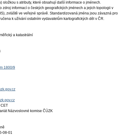
složkou s atributy, které obsahují další informace o jménech.
zdroj informací o českých geografických jménech a jejich topologii v
IS), zvláště ve veřejné správě. Standardizovaná jména jsou závazná pro
učena k užívání ostatním vydavatelům kartografických děl v ČR.
ěřický a katastrální
3
ěm 1800/9
zk.gov.cz
uzk.gov.cz
4 CET
tariát Názvoslovné komise ČÚZK
čně
6-08-01