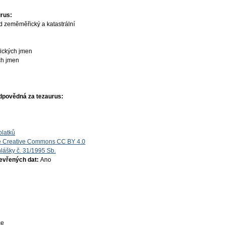
rus:
d zeměměřický a katastrální
fických jmen
ch jmen
dpovědná za tezaurus:
platků
e Creative Commons CC BY 4.0
lášky č. 31/1995 Sb.
tevřených dat:
Ano
ce