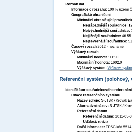
Rozsah dat
Informace o rozsahu:
100 % území Če
Geografické ohraničení
Minimální ohraničující pravoúhel
Nejzápadnější souřadnice:
1
Nejvýchodnější souřadnice:
Nejjižnější souřadnice:
48.55
Nejsevernější souřadnice:
51
Časový rozsah
2012 - neznámé
Výškový rozsah
Minimální hodnota:
115.0
Maximální hodnota:
1602.0
Výškový systém:
Výškový systém
Referenční systém (polohový,
Identifikátor souřadnicového referenč
Citace referenčního systému
Název zdroje:
S-JTSK / Krovak Ea
Alternativní název:
S-JTSK / Kro
Referenční datum
Referenční datum:
2011-05-0
Událost:
revize
Další informace:
EPSG kód 5514 S