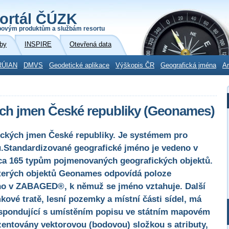
ortál ČÚZK
povým produktům a službám resortu
by
INSPIRE
Otevřená data
RÚIAN
DMVS
Geodetické aplikace
Výškopis ČR
Geografická jména
Ar
ých jmen České republiky (Geonames)
ických jmen České republiky. Je systémem pro
.Standardizované geografické jméno je vedeno v
cca 165 typům pojmenovaných geografických objektů.
terých objektů Geonames odpovídá poloze
ho v ZABAGED®, k němuž se jméno vztahuje. Další
ové tratě, lesní pozemky a místní části sídel, má
spondující s umístěním popisu ve státním mapovém
zentovány vektorovou (bodovou) složkou s atributy,