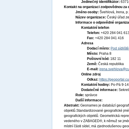
Jedinečný identifikátor:
6371
Kontakt na organizaci zodpovědnou za 
Jméno osoby:
Švehlová, Irena, p.f
Název organizace:
Český úřad ze
Informace o odpovědné organiza
Kontaktní telefon
Telefon:
+420 284 041 61
Fax:
+420 284 041 416
Adresa
Dodací místo:
Pod sídlišt
Město:
Praha 8
Poštovní kód:
182 11
Země:
Česká republika
E-mail:
irena.svehlova@cu
Online zdroj
Odkaz:
https://geoportal.c
Kontaktní hodiny:
Po-Pá 9-1
Dodatečné informace:
Sekre
Role:
správce
Další informace:
Abstrakt:
Geonames je databází geograf
objektů.Standardizované geografické jm
geografických objektů. Geometrická repr
vedeného v ZABAGED®, k němuž se jméno 
místní části sídel, má zjednodušenou geo