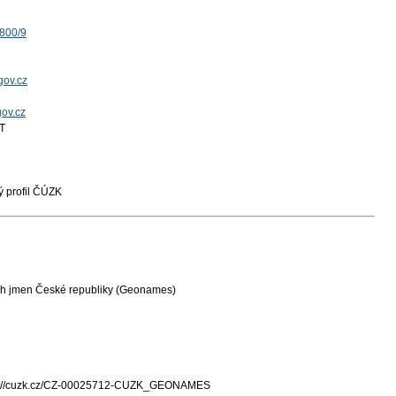
1800/9
gov.cz
gov.cz
T
 profil ČÚZK
ch jmen České republiky (Geonames)
s://cuzk.cz/CZ-00025712-CUZK_GEONAMES