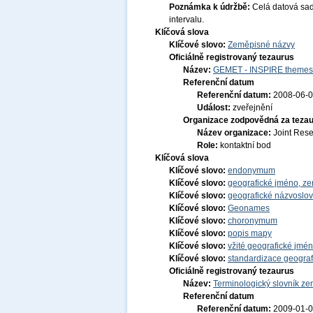
Poznámka k údržbě:
Celá datová sad
intervalu.
Klíčová slova
Klíčové slovo:
Zeměpisné názvy
Oficiálně registrovaný tezaurus
Název:
GEMET - INSPIRE themes,
Referenční datum
Referenční datum:
2008-06-
Událost:
zveřejnění
Organizace zodpovědná za tezau
Název organizace:
Joint Res
Role:
kontaktní bod
Klíčová slova
Klíčové slovo:
endonymum
Klíčové slovo:
geografické jméno, 
Klíčové slovo:
geografické názvoslov
Klíčové slovo:
Geonames
Klíčové slovo:
choronymum
Klíčové slovo:
popis mapy
Klíčové slovo:
vžité geografické jm
Klíčové slovo:
standardizace geogra
Oficiálně registrovaný tezaurus
Název:
Terminologický slovník zem
Referenční datum
Referenční datum:
2009-01-