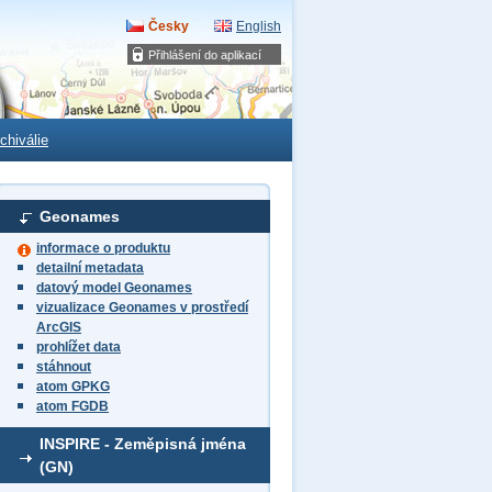
Česky
English
Přihlášení do aplikací
chiválie
Geonames
informace o produktu
detailní metadata
datový model Geonames
vizualizace Geonames v prostředí
ArcGIS
prohlížet data
stáhnout
atom GPKG
atom FGDB
INSPIRE - Zeměpisná jména
(GN)