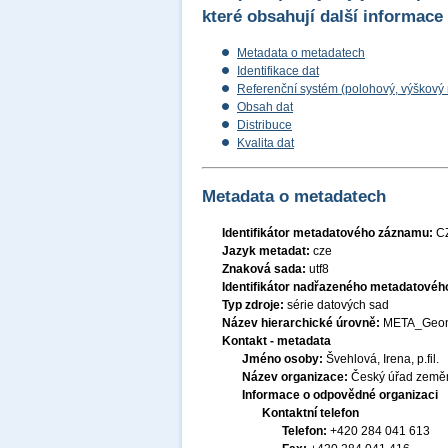
které obsahují další informace
Metadata o metadatech
Identifikace dat
Referenční systém (polohový, výškový
Obsah dat
Distribuce
Kvalita dat
Metadata o metadatech
Identifikátor metadatového záznamu:
C
Jazyk metadat:
cze
Znaková sada:
utf8
Identifikátor nadřazeného metadatové
Typ zdroje:
série datových sad
Název hierarchické úrovně:
META_Geo
Kontakt - metadata
Jméno osoby:
Švehlová, Irena, p.fil.
Název organizace:
Český úřad zeměm
Informace o odpovědné organizaci
Kontaktní telefon
Telefon:
+420 284 041 613