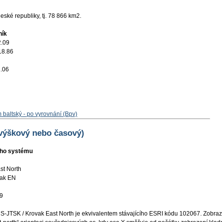
ské republiky, tj. 78 866 km2.
ník
2.09
18.86
.06
 baltský - po vyrovnání (Bpv)
 výškový nebo časový)
ního systému
st North
vak EN
9
-JTSK / Krovak East North je ekvivalentem stávajícího ESRI kódu 102067. Zobraz