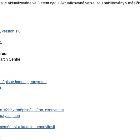
a je aktualizována ve 3letém cyklu. Aktualizované verze jsou publikovány v měsíč
 version 1.0
01
rus:
earch Centre
zeměpisné jméno, geonymum
í
éno, vžité zeměpisné jméno, exonymum
fických jmen
ěměřictví a katastru nemovitostí
01