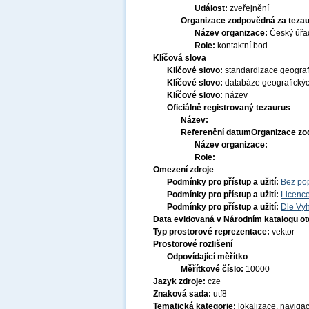
Událost:
zveřejnění
Organizace zodpovědná za tezau
Název organizace:
Český úřa
Role:
kontaktní bod
Klíčová slova
Klíčové slovo:
standardizace geogra
Klíčové slovo:
databáze geografický
Klíčové slovo:
název
Oficiálně registrovaný tezaurus
Název:
Referenční datum
Organizace zo
Název organizace:
Role:
Omezení zdroje
Podmínky pro přístup a užití:
Bez po
Podmínky pro přístup a užití:
Licenc
Podmínky pro přístup a užití:
Dle Vyh
Data evidovaná v Národním katalogu o
Typ prostorové reprezentace:
vektor
Prostorové rozlišení
Odpovídající měřítko
Měřítkové číslo:
10000
Jazyk zdroje:
cze
Znaková sada:
utf8
Tematická kategorie:
lokalizace, naviga