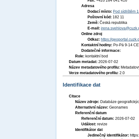
Fax:
+420 284 041 416
Adresa
Dodací místo:
Pod sídlištěm 
Poštovní kód:
182 11
Země:
Česká republika
E-mail:
irena.svehlova@cuzk.
Online zdroj
Odkaz:
https://geoportal.cuzk.
Kontaktní hodiny:
Po-Pá 9-14 CE
Dodatečné informace:
Role:
kontaktní bod
Datum metadat:
2026-07-02
Název metadatového profilu:
Metadatový
Verze metadatového profilu:
2.0
Identifikace dat
Citace
Název zdroje:
Databáze geografický
Alternativní název:
Geonames
Referenční datum
Referenční datum:
2026-07-02
Událost:
revize
Identifikátor dat
Jedinečný identifikátor:
http