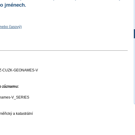
 o jménech.
 nebo časový)
Z-CUZK-GEONAMES-V
ho záznamu:
names-V_SERIES
ěřický a katastrální