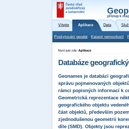
Geop
přístup k ma
Vítejte
Aplikace
Data
Služ
Poskytování geodat
Katastr nemovitostí
Nyní jste zde:
Aplikace
Databáze geografick
Geonames je databází geograf
správu pojmenovaných objektů
rámci popisných informací k 
Geometrická reprezentace něk
geografického objektu vedené
část objektů, především pozemk
zjednodušenou geometrii kore
díle (SMD). Objekty jsou repre