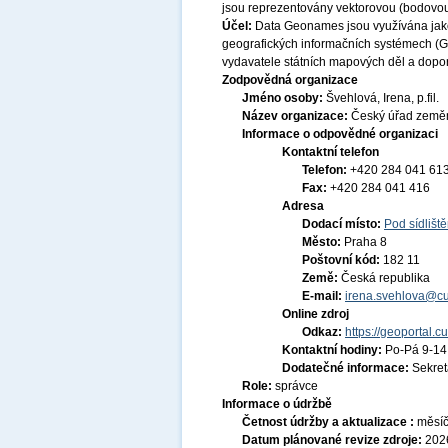
jsou reprezentovány vektorovou (bodovou) 
Účel:
Data Geonames jsou využívána jako 
geografických informačních systémech (G
vydavatele státních mapových děl a dopor
Zodpovědná organizace
Jméno osoby:
Švehlová, Irena, p.fil.
Název organizace:
Český úřad zeměm
Informace o odpovědné organizaci
Kontaktní telefon
Telefon:
+420 284 041 61
Fax:
+420 284 041 416
Adresa
Dodací místo:
Pod sídlišt
Město:
Praha 8
Poštovní kód:
182 11
Země:
Česká republika
E-mail:
irena.svehlova@cu
Online zdroj
Odkaz:
https://geoportal.c
Kontaktní hodiny:
Po-Pá 9-1
Dodatečné informace:
Sekre
Role:
správce
Informace o údržbě
Četnost údržby a aktualizace :
měsí
Datum plánované revize zdroje:
202