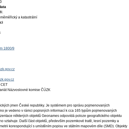
0
data
il.
měměřický a katastrální
ci
3
ěm 1800/9
zk.gov.cz
uzk.gov.cz
4 CET
tariát Názvoslovné komise ČÚZK
ických jmen České republiky. Je systémem pro správu pojmenovaných
éno je vedeno v rámci popisných informací k cca 165 typům pojmenovaných
ezentace některých objektů Geonames odpovídá poloze geografického objektu
vztahuje. Další část objektů, především pozemkové tratě, lesní pozemky a
metrii korespondující s umístěním popisu ve státním mapovém díle (SMD). Objekty