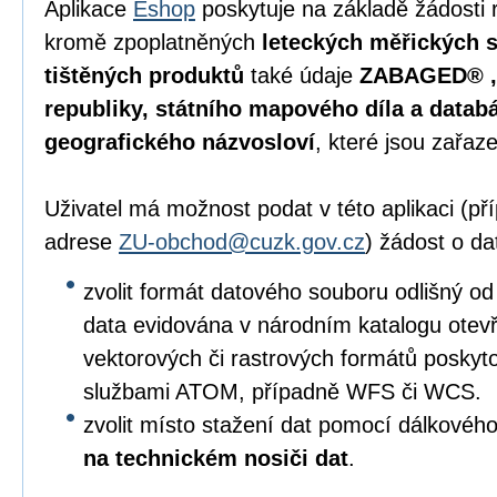
Aplikace
Eshop
poskytuje na základě žádosti 
kromě zpoplatněných
leteckých měřických s
tištěných produktů
také údaje
ZABAGED® , 
republiky, státního mapového díla a data
geografického názvosloví
, které jsou zařaz
Uživatel má možnost podat v této aplikaci (p
adrese
ZU-obchod@cuzk.gov.cz
) žádost o da
zvolit formát datového souboru odlišný od
data evidována v národním katalogu otevře
vektorových či rastrových formátů posky
službami ATOM, případně WFS či WCS.
zvolit místo stažení dat pomocí dálkového
na technickém nosiči dat
.