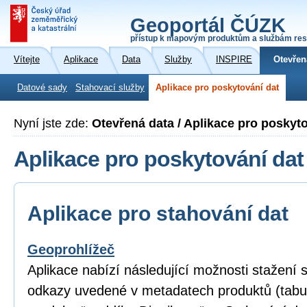
Geoportál ČÚZK
přístup k mapovým produktům a službám res
Vítejte
Aplikace
Data
Služby
INSPIRE
Otevřen
Datové sady
Stahovací služby
Aplikace pro poskytování dat
Nyní jste zde:
Otevřená data / Aplikace pro poskyt
Aplikace pro poskytování dat
Aplikace pro stahování dat
Geoprohlížeč
Aplikace nabízí následující možnosti stažení
odkazy uvedené v metadatech produktů (tabu