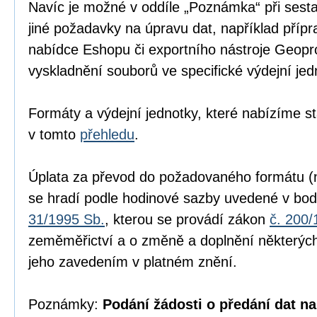
Navíc je možné v oddíle „Poznámka“ při sesta
jiné požadavky na úpravu dat, například přípr
nabídce Eshopu či exportního nástroje Geopr
vyskladnění souborů ve specifické výdejní jed
Formáty a výdejní jednotky, které nabízíme s
v tomto
přehledu
.
Úplata za převod do požadovaného formátu (n
se hradí podle hodinové sazby uvedené v bod
31/1995 Sb.
, kterou se provádí zákon
č. 200/
zeměměřictví a o změně a doplnění některých
jeho zavedením v platném znění.
Poznámky:
Podání žádosti o předání dat na