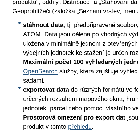
produktu“, oddíly „Distribuce“ a „Stahování da
Geoprohlížeči (záložka „Seznam vrstev, menu
stáhnout data
, tj. předpřipravené soubo
ATOM. Data jsou dělena po vhodných výd
uložena v minimálně jednom z otevřených
výdejních jednotek ke stažení je určen 
Maximální počet 100 vyhledaných jedn
OpenSearch
služby, která zajišťuje vyhl
sadami.
exportovat data
do různých formátů ve 
určených rozsahem mapového okna, hran
jednotek, parcel nebo pomocí vlastního v
Prostorová omezení pro export dat
jsou
produkt v tomto
přehledu
.