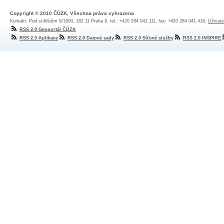
Copyright © 2010 ČÚZK, Všechna práva vyhrazena
Kontakt: Pod sídlištěm 9/1800, 182 11 Praha 8, tel.: +420 284 041 111, fax: +420 284 041 416,
Uživate
RSS 2.0 Geoportál ČÚZK
RSS 2.0 Aplikace
RSS 2.0 Datové sady
RSS 2.0 Síťové služby
RSS 2.0 INSPIRE