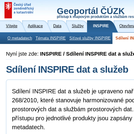
Geoportál ČÚZK
přístup k mapovým produktům a službám res
Vítejte
Aplikace
Data
Služby
INSPIRE
Otevřen
O metadatech
Témata INSPIRE
Síťové služby INSPIRE
Sdílení I
Nyní jste zde:
INSPIRE / Sdílení INSPIRE dat a služ
Sdílení INSPIRE dat a služeb
Sdílení INSPIRE dat a služeb je upraveno na
268/2010, které stanovuje harmonizované po
prostorových dat a službám prostorových dat
přístupu pro jednotlivé produkty jsou zapsány
metadatech.