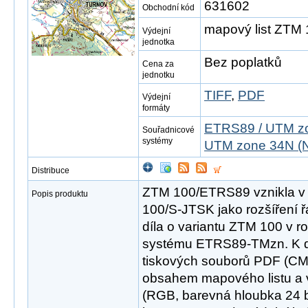
631602
Obchodní kód
mapový list ZTM
Výdejní
jednotka
Bez poplatků
Cena za
jednotku
TIFF
,
PDF
Výdejní
formáty
ETRS89 / UTM zo
Souřadnicové
systémy
UTM zone 34N (N
Distribuce
ZTM 100/ETRS89 vznikla v
Popis produktu
100/S-JTSK jako rozšíření 
díla o variantu ZTM 100 v 
systému ETRS89-TMzn. K di
tiskových souborů PDF (CM
obsahem mapového listu a v
(RGB, barevná hloubka 24 bit