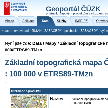
Geoportál ČÚZK
přístup k mapovým produktům a službám res
Vítejte
Aplikace
Data
Služby
INSPIRE
Otevřen
®
®
Katastr nemovitostí
RÚIAN
ZABAGED
- polohopis
ZABAGED
- výšk
Nyní jste zde:
Data / Mapy / Základní topografické
000/ETRS89-TMzn
Základní topografická mapa Č
: 100 000 v ETRS89-TMzn
Informace o produktu
Název
Základní topografická mapa
ETRS89-TMzn