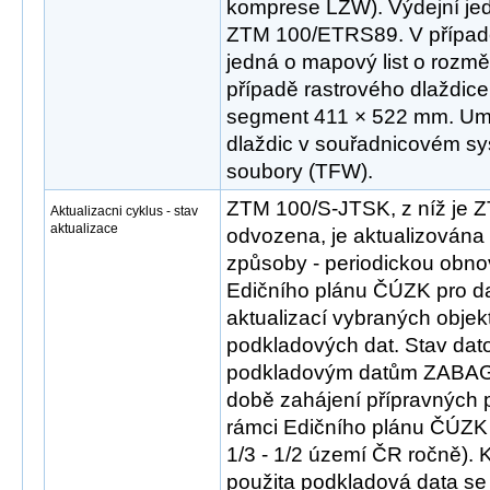
komprese LZW). Výdejní jed
ZTM 100/ETRS89. V případ
jedná o mapový list o rozm
případě rastrového dlaždice
segment 411 × 522 mm. Umís
dlaždic v souřadnicovém sys
soubory (TFW).
ZTM 100/S-JTSK, z níž je
Aktualizacni cyklus - stav
aktualizace
odvozena, je aktualizována
způsoby - periodickou obn
Edičního plánu ČÚZK pro d
aktualizací vybraných objek
podkladových dat. Stav dat
podkladovým datům ZABA
době zahájení přípravných 
rámci Edičního plánu ČÚZK
1/3 - 1/2 území ČR ročně). 
použita podkladová data se 