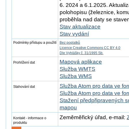
6. 2024 a 6.1.2025. Aktual
polohopisu (železnice, ko
proběhla nad daty se stavem
Stav aktualizace
Stav vydání
Podmínky přístupu a použití
Bez poplatků
Licence Creative Commons CC BY 4.0
Dle Vyhlášky č. 31/1995 Sb.
Mapová aplikace
Prohlížení dat
Služba WMTS
Služba WMS
Služba Atom pro data ve f
Stahování dat
Služba Atom pro data ve fo
Stažení předpřipravených s
mapou
Zeměměřický úřad, e-mail:
Kontakt - informace o
produktu