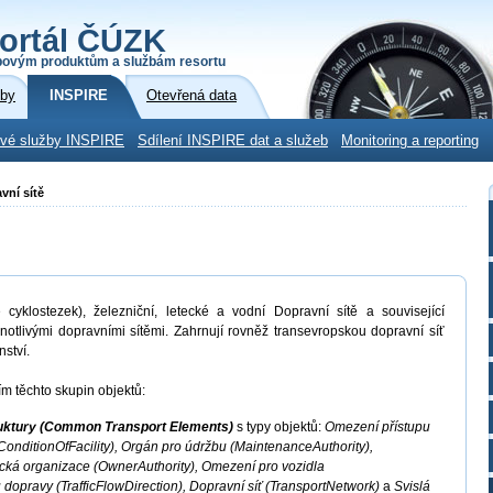
ortál ČÚZK
povým produktům a službám resortu
žby
INSPIRE
Otevřená data
ové služby INSPIRE
Sdílení INSPIRE dat a služeb
Monitoring a reporting
vní sítě
 cyklostezek), železniční, letecké a vodní Dopravní sítě a související
ednotlivými dopravními sítěmi. Zahrnují rovněž transevropskou dopravní síť
ství.
m těchto skupin objektů:
ruktury (Common Transport Elements)
s typy objektů:
Omezení přístupu
(ConditionOfFacility), Orgán pro údržbu (MaintenanceAuthority),
ická organizace (OwnerAuthority), Omezení pro vozidla
 dopravy (TrafficFlowDirection), Dopravní síť (TransportNetwork)
a
Svislá