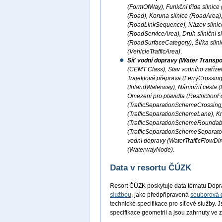
(FormOfWay), Funkční třída silnice
(Road), Koruna silnice (RoadArea), 
(RoadLinkSequence), Název silnice
(RoadServiceArea), Druh silniční 
(RoadSurfaceCategory), Šířka silni
(VehicleTrafficArea)
.
Síť vodní dopravy (Water Transpo
(CEMT Class), Stav vodního zařízen
Trajektová přeprava (FerryCrossing
(InlandWaterway), Námořní cesta (M
Omezení pro plavidla (RestrictionF
(TrafficSeparationSchemeCrossing
(TrafficSeparationSchemeLane), K
(TrafficSeparationSchemeRoundabou
(TrafficSeparationSchemeSeparator
vodní dopravy (WaterTrafficFlowDir
(WaterwayNode)
.
Data v resortu ČÚZK
Resort ČÚZK poskytuje data tématu Dopr
službou
, jako předpřipravená
souborová 
technické specifikace pro síťové služby. 
specifikace geometrii a jsou zahrnuty v