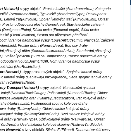
ort Network)
s typy objektů:
Prostor letiště (AerodromeArea), Kategorie
letiště (AerodromeNode), Typ letiště (AerodromeType), Posloupnost
, Letová trať(AirRoute), Spojení letových tratí (AirRouteLink), Oblast
, Prostor odbavovací plochy (ApronArea), Stav leteckého zařízení
od (DesignatedPoint), Délka prvku (ElementLength), Šířka prvku
iště (FieldElevation), Postup pro přístrojové přiblížení
odní hranice nadmořské výšky (LowerAltitudeLimit), Navigační zařízení
dureLink), Prostor dráhy (RunwayArea), Bod osy dráhy
 přístrojový přílet (StandardInstrumentArrival), Standardní přístrojový
e), Složení povrchu (SurfaceComposition), Prostor pojezdové dráhy
a odpoutání (TouchDownLiftOff), Horní hranice nadmořské výšky
užívání (UseRestriction)
.
ort Network)
s typy prostorových objektů:
Spojnice lanové dráhy
nic lanové dráhy (CablewayLinkSequence), Sada spojnic lanové dráhy
dráhy (CablewayNode)
.
lway Transport Network)
s typy objektů:
Konstrukční rychlost
kolejí (NominalTrackGauge), Počet kolejí (NumberOfTracks), Oblast
rizace kolejových drah (RailwayElectrification), Trať kolejové dráhy
ráhy (RailwayLink), Posloupnost spojnic kolejové dráhy
ové dráhy (RailwayNode), Oblast stanice kolejové dráhy
kolejové dráhy (RailwayStationCode), Uzel stanice kolejové dráhy
é dráhy (RailwayType), Užití kolejové dráhy (RailwayUse), Oblast
yYardArea)
a
Uzel nákladní kolejové skupiny (RailwayYardNode)
.
port Network)
s typy objektů:
Silnice E (ERoad), Dopravní využití cesty