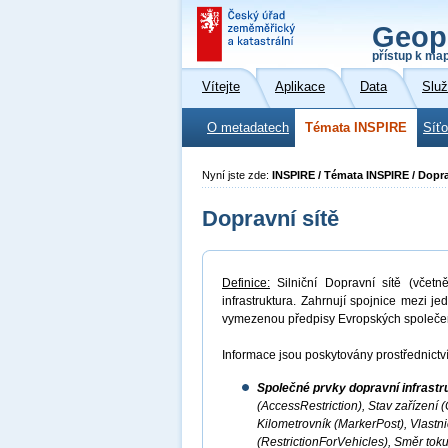
Geop
přístup k ma
Vítejte
Aplikace
Data
Slu
O metadatech
Témata INSPIRE
Síť
Nyní jste zde:
INSPIRE / Témata INSPIRE / Dopra
Dopravní sítě
Definice:
Silniční Dopravní sítě (včetně
infrastruktura. Zahrnují spojnice mezi j
vymezenou předpisy Evropských společen
Informace jsou poskytovány prostřednictví
Společné prvky dopravní infrast
(AccessRestriction), Stav zařízení 
Kilometrovník (MarkerPost), Vlastn
(RestrictionForVehicles), Směr toku