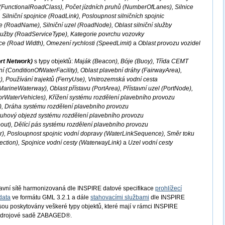
 (FunctionalRoadClass), Počet jízdních pruhů (NumberOfLanes), Silnice
Silniční spojnice (RoadLink), Posloupnost silničních spojnic
 (RoadName), Silniční uzel (RoadNode), Oblast silniční služby
služby (RoadServiceType), Kategorie povrchu vozovky
ce (Road Width), Omezení rychlosti (SpeedLimit)
a
Oblast provozu vozidel
rt Network)
s typy objektů:
Maják (Beacon), Bóje (Buoy), Třída CEMT
í (ConditionOfWaterFacility), Oblast plavební dráhy (FairwayArea),
), Používání trajektů (FerryUse), Vnitrozemská vodní cesta
arineWaterway), Oblast přístavu (PortArea), Přístavní uzel (PortNode),
orWaterVehicles), Křížení systému rozdělení plavebního provozu
), Dráha systému rozdělení plavebního provozu
ruhový objezd systému rozdělení plavebního provozu
t), Dělící pás systému rozdělení plavebního provozu
), Posloupnost spojnic vodní dopravy (WaterLinkSequence), Směr toku
ection), Spojnice vodní cesty (WaterwayLink)
a
Uzel vodní cesty
avní sítě harmonizovaná dle INSPIRE datové specifikace
prohlížecí
data
ve formátu GML 3.2.1 a dále
stahovacími službami
dle INSPIRE
Jsou poskytovány veškeré typy objektů, které mají v rámci INSPIRE
e zdrojové sadě ZABAGED®.