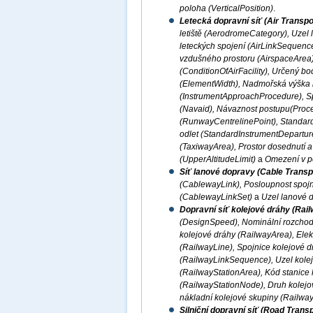
poloha (VerticalPosition)
.
Letecká dopravní síť (Air Transp
letiště (AerodromeCategory), Uzel 
leteckých spojení (AirLinkSequence)
vzdušného prostoru (AirspaceArea)
(ConditionOfAirFacility), Určený b
(ElementWidth), Nadmořská výška let
(InstrumentApproachProcedure), Sp
(Navaid), Návaznost postupu(Proce
(RunwayCentrelinePoint), Standardní
odlet (StandardInstrumentDepartur
(TaxiwayArea), Prostor dosednutí 
(UpperAltitudeLimit)
a
Omezení v po
Síť lanové dopravy (Cable Transp
(CablewayLink), Posloupnost spoj
(CablewayLinkSet)
a
Uzel lanové 
Dopravní síť kolejové dráhy (Rai
(DesignSpeed), Nominální rozchod 
kolejové dráhy (RailwayArea), Elekt
(RailwayLine), Spojnice kolejové d
(RailwayLinkSequence), Uzel kolej
(RailwayStationArea), Kód stanice 
(RailwayStationNode), Druh kolejov
nákladní kolejové skupiny (Railwa
Silniční dopravní síť (Road Trans