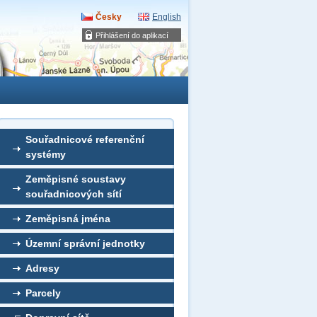
Česky
English
Přihlášení do aplikací
Souřadnicové referenční
systémy
Zeměpisné soustavy
souřadnicových sítí
Zeměpisná jména
Územní správní jednotky
Adresy
Parcely