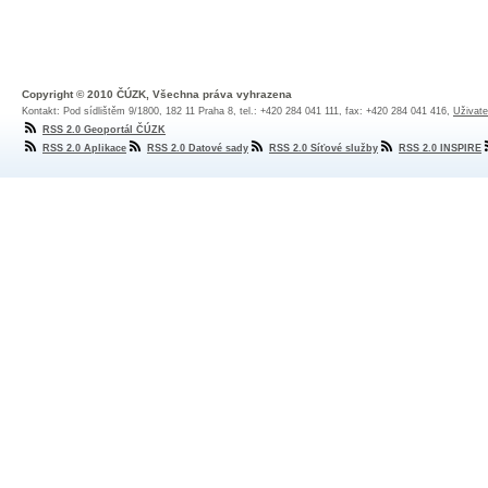
Copyright © 2010 ČÚZK, Všechna práva vyhrazena
Kontakt: Pod sídlištěm 9/1800, 182 11 Praha 8, tel.: +420 284 041 111, fax: +420 284 041 416,
Uživate
RSS 2.0 Geoportál ČÚZK
RSS 2.0 Aplikace
RSS 2.0 Datové sady
RSS 2.0 Síťové služby
RSS 2.0 INSPIRE