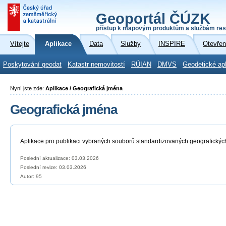
Geoportál ČÚZK
přístup k mapovým produktům a službám res
Vítejte
Aplikace
Data
Služby
INSPIRE
Otevřen
Poskytování geodat
Katastr nemovitostí
RÚIAN
DMVS
Geodetické ap
Nyní jste zde:
Aplikace / Geografická jména
Geografická jména
Aplikace pro publikaci vybraných souborů standardizovaných geografickýc
Poslední aktualizace: 03.03.2026
Poslední revize:
03.03.2026
Autor: 95