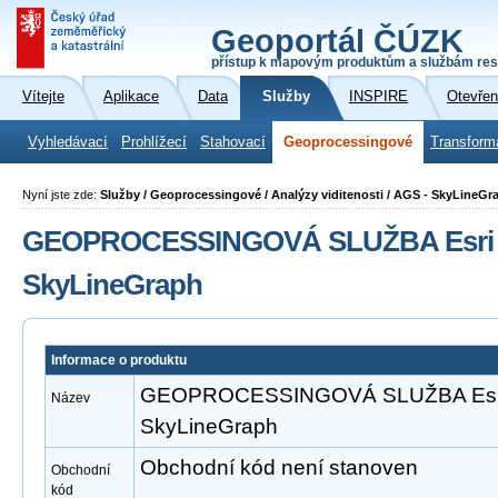
Geoportál ČÚZK
přístup k mapovým produktům a službám res
Vítejte
Aplikace
Data
Služby
INSPIRE
Otevřen
Vyhledávací
Prohlížecí
Stahovací
Geoprocessingové
Transform
Nyní jste zde:
Služby / Geoprocessingové / Analýzy viditenosti / AGS - SkyLineGr
GEOPROCESSINGOVÁ SLUŽBA Esri A
SkyLineGraph
Informace o produktu
GEOPROCESSINGOVÁ SLUŽBA Esri 
Název
SkyLineGraph
Obchodní kód není stanoven
Obchodní
kód