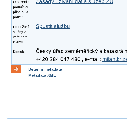
Zásady užívání dat a služeb ZÚ
Omezení a
podmínky
přístupu a
použití
Spustit službu
Prohlížení
služby ve
veřejném
klientu
Český úřad zeměměřický a katastrální, 
Kontakt
+420 284 047 430 , e-mail:
milan.kri
Detailní metadata
Metadata XML