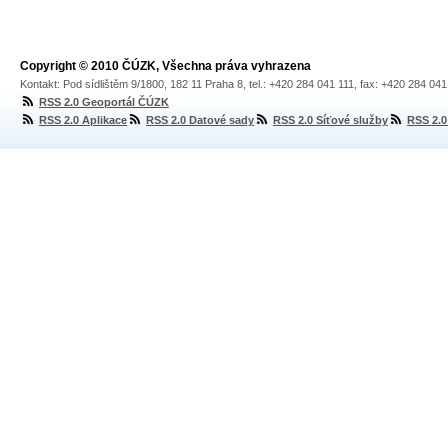
Copyright © 2010 ČÚZK, Všechna práva vyhrazena
Kontakt: Pod sídlištěm 9/1800, 182 11 Praha 8, tel.: +420 284 041 111, fax: +420 284 04
RSS 2.0 Geoportál ČÚZK
RSS 2.0 Aplikace
RSS 2.0 Datové sady
RSS 2.0 Síťové služby
RSS 2.0