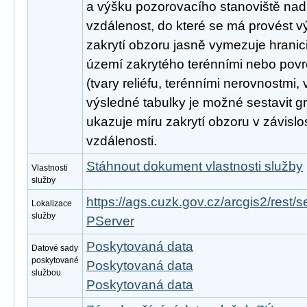
a výšku pozorovacího stanoviště nad
vzdálenost, do které se má provést vý
zakrytí obzoru jasně vymezuje hranic
území zakrytého terénními nebo pov
(tvary reliéfu, terénními nerovnostmi,
výsledné tabulky je možné sestavit gr
ukazuje míru zakrytí obzoru v závisl
vzdálenosti.
Stáhnout dokument vlastnosti služby
Vlastnosti
služby
https://ags.cuzk.gov.cz/arcgis2/rest
Lokalizace
služby
PServer
Poskytovaná data
Datové sady
poskytované
Poskytovaná data
službou
Poskytovaná data