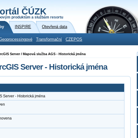
ortál ČÚZK
povým produktům a službám resortu
by
INSPIRE
Otevřená data
Geoprocessingové
Transformační
CZEPOS
 ArcGIS Server / Mapová služba AGS - Historická jména
cGIS Server - Historická jména
S Server - Historická jména
ven
anovena