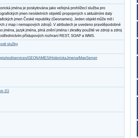
orická jména je poskytována jako veřejná prohlížecí služba pro
eografických jmen nesídelních objektů propojených s aktuálními daty
fických jmen České republiky (Geonames). Jeden objekt může mít i
ých z map i nemapových zdrojů. V atributech je uvedeno pravděpodobné
o jména, jazyk jména, plná znění jména i zkratky použité ve zdroji a zdroj
prostřednictvím přístupových rozhraní REST, SOAP a WMS.
osti služby
arcgis/rest/services/GEONAMES/HistorickaJmena/MapServer
žeb ZÚ