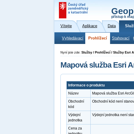
Geop
přístup k ma
Vítejte
Aplikace
Data
Služ
Vyhledávací
Prohlížecí
Stahovací
Nyní jste zde:
Služby / Prohlížecí / Služby Esri
Mapová služba Esri Ar
Informace o produktu
Název
Mapová služba Esri ArcGI
Obchodní
Obchodní kód není stano
kód
Výdejní
Výdejní jednotka není st
jednotka
Cena za
jednotku