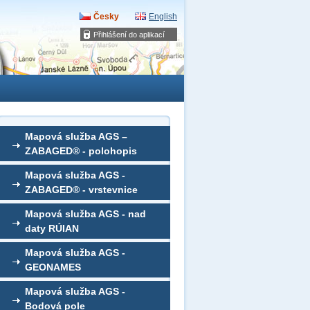
Česky
English
Přihlášení do aplikací
Mapová služba AGS –
ZABAGED® - polohopis
Mapová služba AGS -
ZABAGED® - vrstevnice
Mapová služba AGS - nad
daty RÚIAN
Mapová služba AGS -
GEONAMES
Mapová služba AGS -
Bodová pole