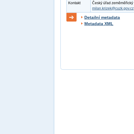
Kontakt
Český úřad zeměměřický a k
milan.krizek@cuzk.gov.cz
Detailní metadata
Metadata XML