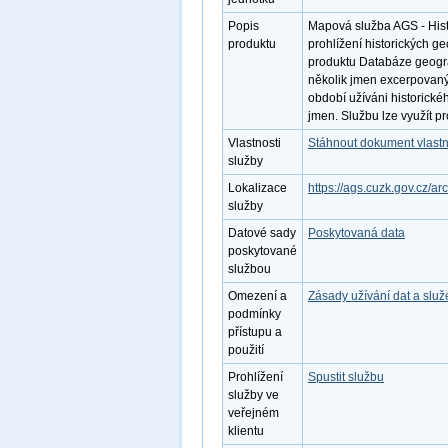
Popis
Mapová služba AGS - Hist
produktu
prohlížení historických g
produktu Databáze geogra
několik jmen excerpovan
období užíváni historickéh
jmen. Službu lze využít 
Vlastnosti
Stáhnout dokument vlastn
služby
Lokalizace
https://ags.cuzk.gov.cz/
služby
Datové sady
Poskytovaná data
poskytované
službou
Omezení a
Zásady užívání dat a slu
podmínky
přístupu a
použití
Prohlížení
Spustit službu
služby ve
veřejném
klientu