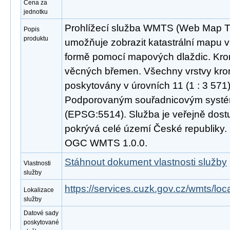
Cena za
jednotku
Prohlížecí služba WMTS (Web Map Til
Popis
produktu
umožňuje zobrazit katastrální mapu v 
formě pomocí mapových dlaždic. Kro
věcných břemen. Všechny vrstvy kro
poskytovány v úrovních 11 (1 : 3 571) 
Podporovaným souřadnicovým syst
(EPSG:5514). Služba je veřejně dost
pokrývá celé území České republiky.
OGC WMTS 1.0.0.
Stáhnout dokument vlastnosti služby
Vlastnosti
služby
https://services.cuzk.gov.cz/wmts/lo
Lokalizace
služby
Datové sady
poskytované