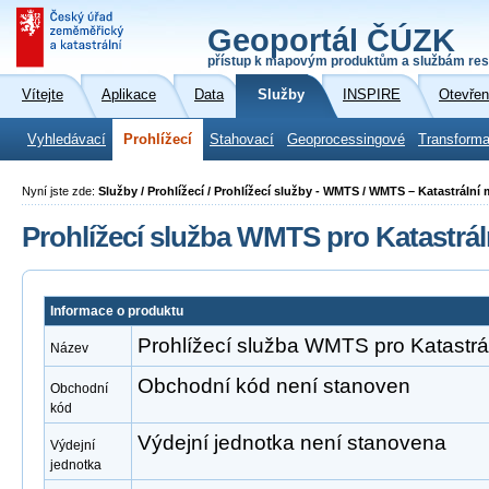
Geoportál ČÚZK
přístup k mapovým produktům a službám res
Vítejte
Aplikace
Data
Služby
INSPIRE
Otevřen
Vyhledávací
Prohlížecí
Stahovací
Geoprocessingové
Transforma
Nyní jste zde:
Služby / Prohlížecí / Prohlížecí služby - WMTS / WMTS – Katastrální
Prohlížecí služba WMTS pro Katastrá
Informace o produktu
Prohlížecí služba WMTS pro Katastr
Název
Obchodní kód není stanoven
Obchodní
kód
Výdejní jednotka není stanovena
Výdejní
jednotka