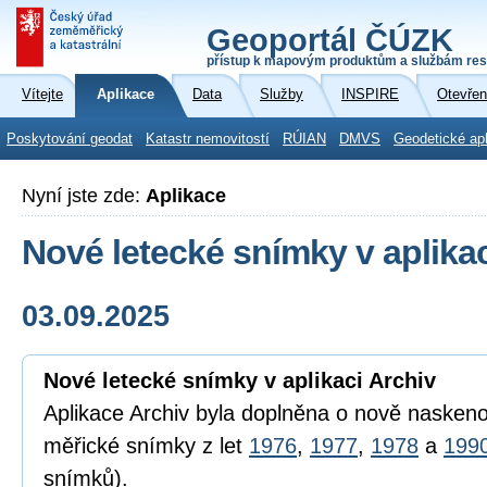
Geoportál ČÚZK
přístup k mapovým produktům a službám res
Vítejte
Aplikace
Data
Služby
INSPIRE
Otevřen
Poskytování geodat
Katastr nemovitostí
RÚIAN
DMVS
Geodetické ap
Nyní jste zde:
Aplikace
Nové letecké snímky v aplikac
03.09.2025
Nové letecké snímky v aplikaci Archiv
Aplikace Archiv byla doplněna o nově naskeno
měřické snímky z let
1976
,
1977
,
1978
a
199
snímků).