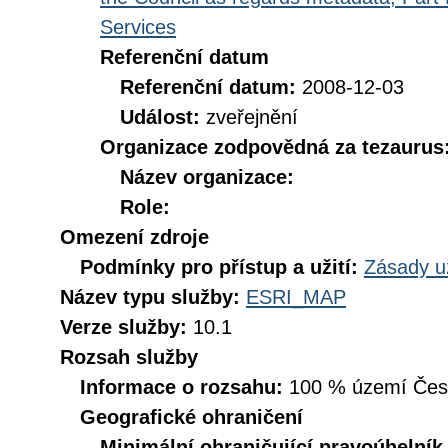
Services
Referenční datum
Referenční datum:
2008-12-03
Událost:
zveřejnění
Organizace zodpovědná za tezaurus
Název organizace:
Role:
Omezení zdroje
Podmínky pro přístup a užití:
Zásady u
Název typu služby:
ESRI_MAP
Verze služby:
10.1
Rozsah služby
Informace o rozsahu:
100 % území České
Geografické ohraničení
Minimální ohraničující pravoúhelník