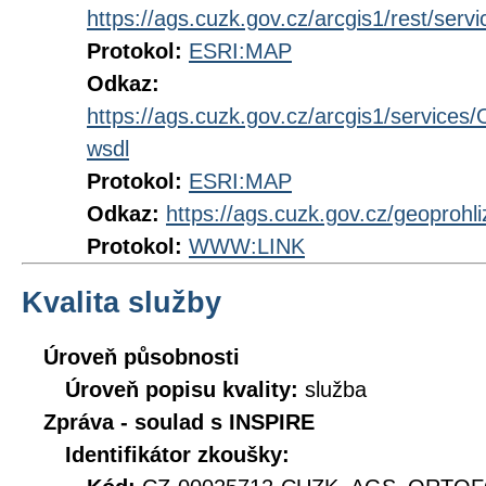
https://ags.cuzk.gov.cz/arcgis1/rest/
Protokol:
ESRI:MAP
Odkaz:
https://ags.cuzk.gov.cz/arcgis1/serv
wsdl
Protokol:
ESRI:MAP
Odkaz:
https://ags.cuzk.gov.cz/geoproh
Protokol:
WWW:LINK
Kvalita služby
Úroveň působnosti
Úroveň popisu kvality:
služba
Zpráva - soulad s INSPIRE
Identifikátor zkoušky: