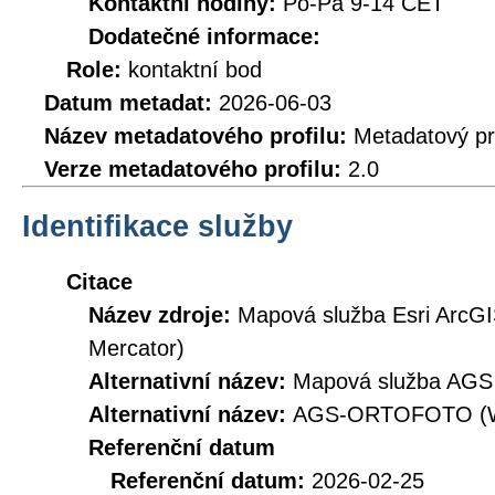
Kontaktní hodiny:
Po-Pá 9-14 CET
Dodatečné informace:
Role:
kontaktní bod
Datum metadat:
2026-06-03
Název metadatového profilu:
Metadatový pr
Verze metadatového profilu:
2.0
Identifikace služby
Citace
Název zdroje:
Mapová služba Esri ArcGI
Mercator)
Alternativní název:
Mapová služba AGS 
Alternativní název:
AGS-ORTOFOTO (W
Referenční datum
Referenční datum:
2026-02-25