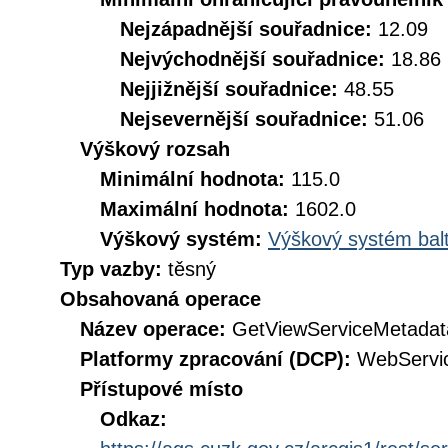
Nejzápadnější souřadnice:
12.09
Nejvýchodnější souřadnice:
18.86
Nejjižnější souřadnice:
48.55
Nejsevernější souřadnice:
51.06
Výškový rozsah
Minimální hodnota:
115.0
Maximální hodnota:
1602.0
Výškový systém:
Výškový systém balt
Typ vazby:
těsný
Obsahovaná operace
Název operace:
GetViewServiceMetadat
Platformy zpracování (DCP):
WebServi
Přístupové místo
Odkaz: