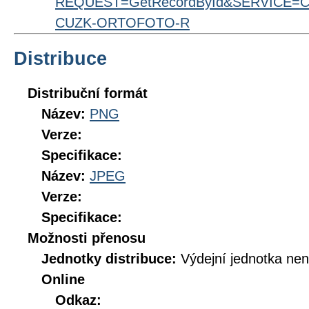
REQUEST=GetRecordById&SERVICE=CS
CUZK-ORTOFOTO-R
Distribuce
Distribuční formát
Název:
PNG
Verze:
Specifikace:
Název:
JPEG
Verze:
Specifikace:
Možnosti přenosu
Jednotky distribuce:
Výdejní jednotka ne
Online
Odkaz: