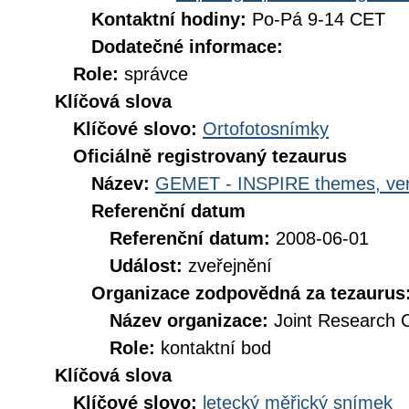
Kontaktní hodiny:
Po-Pá 9-14 CET
Dodatečné informace:
Role:
správce
Klíčová slova
Klíčové slovo:
Ortofotosnímky
Oficiálně registrovaný tezaurus
Název:
GEMET - INSPIRE themes, ver
Referenční datum
Referenční datum:
2008-06-01
Událost:
zveřejnění
Organizace zodpovědná za tezaurus
Název organizace:
Joint Research 
Role:
kontaktní bod
Klíčová slova
Klíčové slovo:
letecký měřický snímek