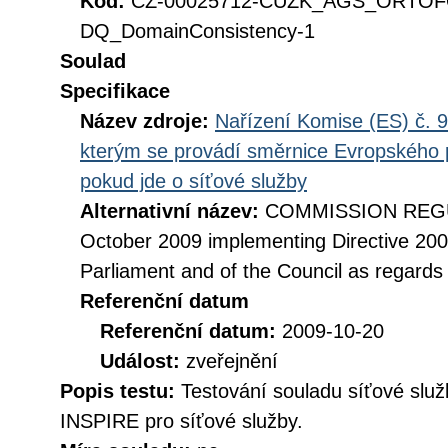
Kód:
CZ-00025712-CUZK_AGS_ORTO
DQ_DomainConsistency-1
Soulad
Specifikace
Název zdroje:
Nařízení Komise (ES) č. 9
kterým se provádí směrnice Evropského 
pokud jde o síťové služby
Alternativní název:
COMMISSION REGUL
October 2009 implementing Directive 20
Parliament and of the Council as regards
Referenční datum
Referenční datum:
2009-10-20
Událost:
zveřejnění
Popis testu:
Testování souladu síťové služ
INSPIRE pro síťové služby.