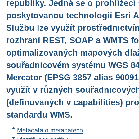
republiky. Jedná se o prohlížecí
poskytovanou technologií Esri A
Službu lze využít prostřednictv
rozhraní REST, SOAP a WMTS f
optimalizovaných mapových dlaž
souřadnicovém systému WGS 84
Mercator (EPSG 3857 alias 900913
využít v různých souřadnicovýc
(definovaných v capabilities) pr
standardu WMS.
Metadata o metadatech