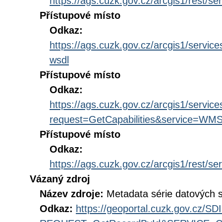
https://ags.cuzk.gov.cz/arcgis1/res
Přístupové místo
Odkaz:
https://ags.cuzk.gov.cz/arcgis1/se
wsdl
Přístupové místo
Odkaz:
https://ags.cuzk.gov.cz/arcgis1/s
request=GetCapabilities&service=WM
Přístupové místo
Odkaz:
https://ags.cuzk.gov.cz/arcgis1/re
Vázaný zdroj
Název zdroje:
Metadata série datových 
Odkaz:
https://geoportal.cuzk.gov.cz/S