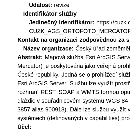
Událost:
revize
Identifikátor služby
Jedinečný identifikátor:
https://cuzk
CUZK_AGS_ORTOFOTO_MERCATO
Kontakt na organizaci zodpovědnou za s
Název organizace:
Český úřad zeměměři
Abstrakt:
Mapová služba Esri ArcGIS Serv
Mercator) je poskytována jako veřejná prohl
České republiky. Jedná se o prohlížecí slu
Esri ArcGIS Server. Službu lze využít prost
rozhraní REST, SOAP a WMTS formou opt
dlaždic v souřadnicovém systému WGS 84
3857 alias 900913). Dále lze službu využít
systémech (definovaných v capabilities) p
Účel: