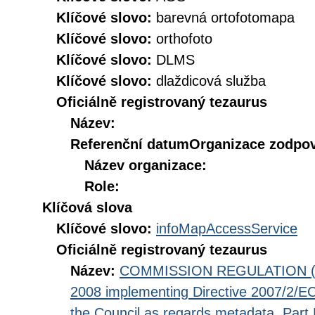
Klíčové slovo:
barevná ortofotomapa
Klíčové slovo:
orthofoto
Klíčové slovo:
DLMS
Klíčové slovo:
dlaždicová služba
Oficiálně registrovaný tezaurus
Název:
Referenční datum
Organizace zodpov
Název organizace:
Role:
Klíčová slova
Klíčové slovo:
infoMapAccessService
Oficiálně registrovaný tezaurus
Název:
COMMISSION REGULATION (EC
2008 implementing Directive 2007/2/EC
the Council as regards metadata, Part D