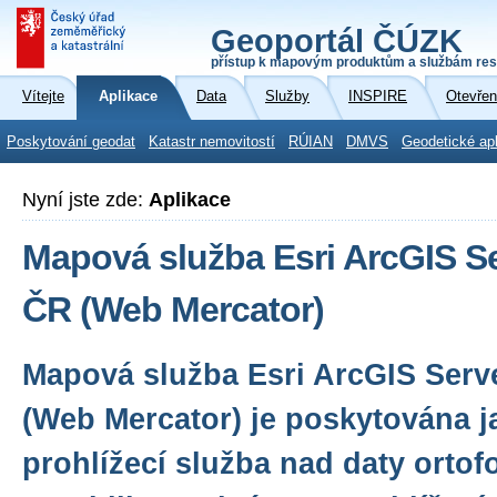
Geoportál ČÚZK
přístup k mapovým produktům a službám res
Vítejte
Aplikace
Data
Služby
INSPIRE
Otevřen
Poskytování geodat
Katastr nemovitostí
RÚIAN
DMVS
Geodetické ap
Nyní jste zde:
Aplikace
Mapová služba Esri ArcGIS Se
ČR (Web Mercator)
Mapová služba Esri ArcGIS Serve
(Web Mercator) je poskytována j
prohlížecí služba nad daty ortof