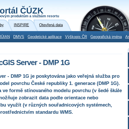
ortál ČÚZK
povým produktům a službám resortu
by
INSPIRE
Otevřená data
RÚIAN
DMVS
Geodetické aplikace
Výškopis ČR
Geografická jména
Ar
cGIS Server - DMP 1G
er - DMP 1G je poskytována jako veřejná služba pro
model povrchu České republiky 1. generace (DMP 1G).
a ve formě stínovaného modelu povrchu (v šedé škále
ožňuje zobrazit data podle orientace nebo
užbu využít (v různých souřadnicových systémech,
 prostřednictvím standardu WMS.