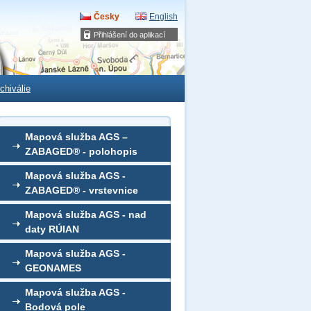
Česky
English
Přihlášení do aplikací
chiválie
Mapová služba AGS –
ZABAGED® - polohopis
Mapová služba AGS -
ZABAGED® - vrstevnice
Mapová služba AGS - nad
daty RÚIAN
Mapová služba AGS -
GEONAMES
Mapová služba AGS -
Bodová pole