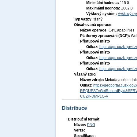
Minimální hodnota:
115.0
Maximální hodnota:
1602.0
Výškový systém:
Výškový sys
Typ vazby:
těsný
Obsahovaná operace
Název operace:
GetCapabilities
Platformy zpracování (DCP):
Web
Přístupové místo
Odkaz:
https://ags.cuzk.gov.c
Přístupové místo
Odkaz:
https://ags.cuzk.gov.
Přístupové místo
Odkaz:
https://ags.cuzk.gov
Vázaný zdroj
Název zdroje:
Metadata série dat
Odkaz:
https://geoportal.cuzk.go
REQUEST=GetRecordById&SERV
CUZK-DMP1G-V
Distribuce
Distribuční formát
Název:
PNG
Verze:
Specifikace: