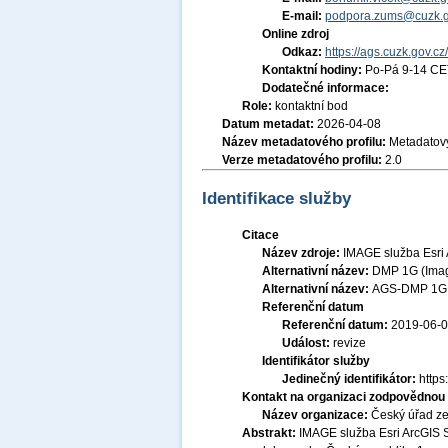
E-mail:
podpora.zums@cuzk.g
Online zdroj
Odkaz:
https://ags.cuzk.gov.c
Kontaktní hodiny:
Po-Pá 9-14 CE
Dodatečné informace:
Role:
kontaktní bod
Datum metadat:
2026-04-08
Název metadatového profilu:
Metadatový
Verze metadatového profilu:
2.0
Identifikace služby
Citace
Název zdroje:
IMAGE služba Esri
Alternativní název:
DMP 1G (Ima
Alternativní název:
AGS-DMP 1G
Referenční datum
Referenční datum:
2019-06-
Událost:
revize
Identifikátor služby
Jedinečný identifikátor:
http
Kontakt na organizaci zodpovědnou 
Název organizace:
Český úřad ze
Abstrakt:
IMAGE služba Esri ArcGIS S