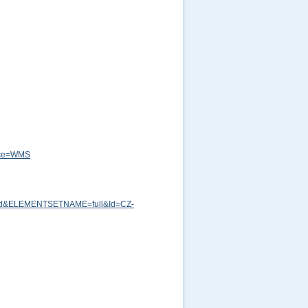
vice=WMS
md&ELEMENTSETNAME=full&Id=CZ-