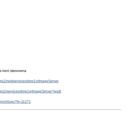
ka není stanovena
rcgis2/rest/services/dmp1g/ImageServer
rcgis2/services/dmp1g/ImageServer?wsdl
eoprohlizec/?k=11271