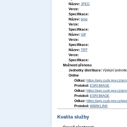
Název:
JPEG
Verze:
Specifikace:
Název:
bmp
Verze:
Specifikace:
Název:
GIF
Verze:
Specifikace:
Název:
TIFF
Verze:
Specifikace:
Možnosti přenosu
Jednotky distribuce:
Výdejní jednot
Online
Odkaz:
https://ags.cuzk.gov.cz/a
Protokol:
ESRI:IMAGE
Odkaz:
https://ags.cuzk.gov.cz/a
Protokol:
ESRI:IMAGE
Odkaz:
https://ags.cuzk.gov.cz/g
Protokol:
WWW:LINK
Kvalita služby