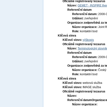
Oficiálně registrovaný tezaurus
Název:
GEMET - INSPIRE them
Referenční datum
Referenční datum:
2008-
Událost:
zveřejnění
Organizace zodpovědná za t
Název organizace:
Joint 
Role:
kontaktní bod
Klíčová slova
Klíčové slovo:
výškopis
Oficiálně registrovaný tezaurus
Název:
Terminologický slovník
Referenční datum
Referenční datum:
2009-
Událost:
zveřejnění
Organizace zodpovědná za t
Název organizace:
Český 
Role:
kontaktní bod
Klíčová slova
Klíčové slovo:
webová služba
Klíčové slovo:
IMAGE služba
Oficiálně registrovaný tezaurus
Název:
Referenční datum
Organizace
Název organizace: