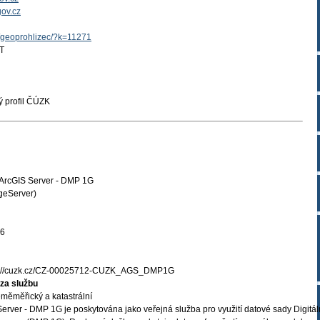
ov.cz
z/geoprohlizec/?k=11271
T
 profil ČÚZK
 ArcGIS Server - DMP 1G
geServer)
06
s://cuzk.cz/CZ-00025712-CUZK_AGS_DMP1G
za službu
měměřický a katastrální
erver - DMP 1G je poskytována jako veřejná služba pro využití datové sady Digitál