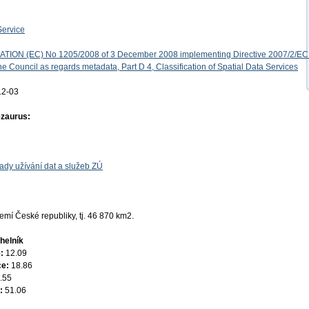
Service
ON (EC) No 1205/2008 of 3 December 2008 implementing Directive 2007/2/EC 
e Council as regards metadata, Part D 4, Classification of Spatial Data Services
12-03
ezaurus:
ady užívání dat a služeb ZÚ
mí České republiky, tj. 46 870 km2.
helník
e:
12.09
ce:
18.86
.55
e:
51.06