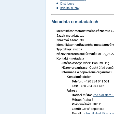
Distribuce
Kvalita služby
Metadata o metadatech
Identifikátor metadatového záznamu:
C
Jazyk metadat:
cze
Znaková sada:
utf8
Identifikátor nadřazeného metadatové
Typ zdroje:
služba
Název hierarchické úrovně:
META_AGS
Kontakt - metadata
Jméno osoby:
Vlček, Bohumil, Ing.
Název organizace:
Český úřad zeměm
Informace o odpovědné organizaci
Kontaktní telefon
Telefon:
+420 284 041 561
Fax:
+420 284 041 416
Adresa
Dodací místo:
Pod sídlištěm 
Město:
Praha 8
Poštovní kód:
182 11
Země:
Česká republika
E-mail:
bohumil.vlcek@cuzk.g