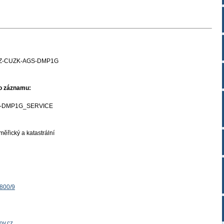
Z-CUZK-AGS-DMP1G
ho záznamu:
-DMP1G_SERVICE
ěřický a katastrální
1800/9
ov.cz