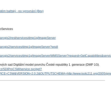
tém baltský - po vyrovnání (Bpv)
Services
z/arcgis2/rest/services/dmp1g/ImageServer
cz/arcgis2/services/dmp1g/ImageServer?wsdl
.cz/arcgis2/services/dmp1g/ImageServer/WMSServer?request=GetCapabilities&ser
ových sad Digitální model povrchu České republiky 1. generace (DMP 1G).
v.cz/SDIProCSW/service.svc/get?
ICE=CSW&VERSION=2.0.2&OUTPUTSCHEMA=http://www.isotc211.org/2005/g