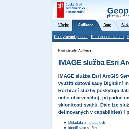
Geop
přístup k ma
Vítejte
Aplikace
Data
Služ
Poskytování geodat
Katastr nemovitostí
Nyní jste zde:
Aplikace
IMAGE služba Esri Ar
IMAGE služba Esri ArcGIS Serv
využití datové sady Digitální 
Rozhraní služby poskytuje dat
nebo obarveného), případně um
sklonitosti svahů. Dále lze sl
definovaných v capabilities) i
Metadata o metadatech
Identifikace služby