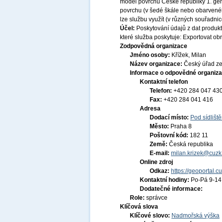
model povrchu České republiky 1. ge
povrchu (v šedé škále nebo obarvenéh
lze službu využít (v různých souřadni
Účel:
Poskytování údajů z dat produk
které služba poskytuje: Exportovat obrá
Zodpovědná organizace
Jméno osoby:
Křížek, Milan
Název organizace:
Český úřad ze
Informace o odpovědné organiza
Kontaktní telefon
Telefon:
+420 284 047 43
Fax:
+420 284 041 416
Adresa
Dodací místo:
Pod sídlišt
Město:
Praha 8
Poštovní kód:
182 11
Země:
Česká republika
E-mail:
milan.krizek@cuzk
Online zdroj
Odkaz:
https://geoportal.c
Kontaktní hodiny:
Po-Pá 9-1
Dodatečné informace:
Role:
správce
Klíčová slova
Klíčové slovo:
Nadmořská výška