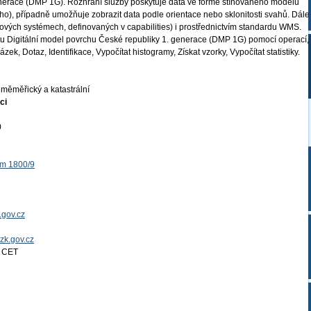
nerace (DMP 1G). Rozhraní služby poskytuje data ve formě stínovaného modelu
o), případně umožňuje zobrazit data podle orientace nebo sklonitosti svahů. Dále
cových systémech, definovaných v capabilities) i prostřednictvím standardu WMS.
tu Digitální model povrchu České republiky 1. generace (DMP 1G) pomocí operací,
zek, Dotaz, Identifikace, Vypočítat histogramy, Získat vzorky, Vypočítat statistiky.
měměřický a katastrální
ci
0
ěm 1800/9
.gov.cz
uzk.gov.cz
4 CET