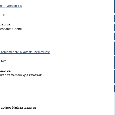
es, version 1.0
06-01
ezaurus:
Research Centre
 zeměměřictví a katastru nemovitostí
01-01
ezaurus:
úřad zeměměřický a katastrální
 zodpovědná za tezaurus: