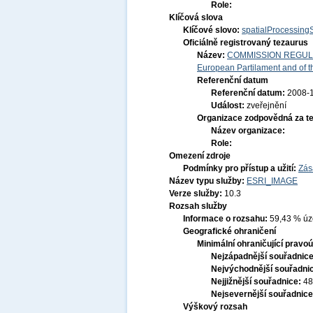
Role:
Klíčová slova
Klíčové slovo:
spatialProcessing
Oficiálně registrovaný tezaurus
Název:
COMMISSION REGULATI
European Partilament and of th
Referenční datum
Referenční datum:
2008-
Událost:
zveřejnění
Organizace zodpovědná za t
Název organizace:
Role:
Omezení zdroje
Podmínky pro přístup a užití:
Zás
Název typu služby:
ESRI_IMAGE
Verze služby:
10.3
Rozsah služby
Informace o rozsahu:
59,43 % úze
Geografické ohraničení
Minimální ohraničující pravoú
Nejzápadnější souřadnic
Nejvýchodnější souřadni
Nejjižnější souřadnice:
48
Nejsevernější souřadnic
Výškový rozsah