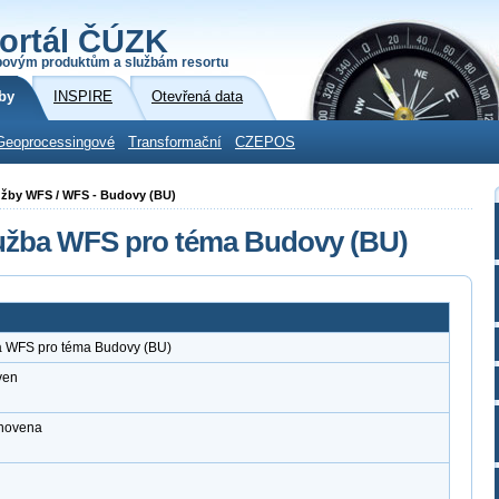
ortál ČÚZK
povým produktům a službám resortu
by
INSPIRE
Otevřená data
Geoprocessingové
Transformační
CZEPOS
lužby WFS / WFS - Budovy (BU)
lužba WFS pro téma Budovy (BU)
a WFS pro téma Budovy (BU)
ven
anovena