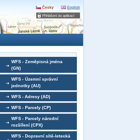
Česky
English
Přihlášení do aplikací
WFS - Zeměpisná jména
(GN)
WFS - Územní správní
jednotky (AU)
WFS - Adresy (AD)
WFS - Parcely (CP)
WFS - Parcely národní
rozšíření (CPX)
WFS - Dopravní sítě-letecká