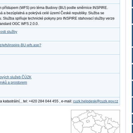
ým přístupem (WFS) pro téma Budovy (BU) podle směrnice INSPIRE.
ná a bezúplatná a pokrývá celé území České republiky. Služba se
u. Služba splňuje technické pokyny pro INSPIRE stahovací služby verze
standard OGC WFS 2.0.0.
osti služby
cz/wfs/inspire-BU-wfs.asp?
ťových služeb ČÚZK
rvků a prostorem
katastrální, , tel: +420 284 044 455 , e-mail:
cuzk.helpdesk@cuzk.gov.cz