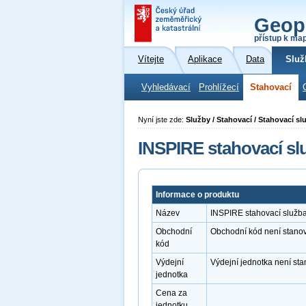
Geop
přístup k ma
Vítejte
Aplikace
Data
Služ
Vyhledávací
Prohlížecí
Stahovací
Nyní jste zde:
Služby / Stahovací / Stahovací s
INSPIRE stahovací s
Informace o produktu
Název
INSPIRE stahovací služb
Obchodní
Obchodní kód není stano
kód
Výdejní
Výdejní jednotka není st
jednotka
Cena za
jednotku