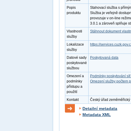
Popis
Stahovací služba s přím
produktu
Služba je veřejně dostup
provozuje v on-line režim
3.0.1 a zároveň splňuje 
Vlastnosti
Stáhnout dokument vlastn
služby
Lokalizace
https://services.cuzk.gov.
služby
Datové sady
Poskytovaná data
poskytované
službou
Omezení a
Podmínky poskytování sí
podmínky
Omezení služby počtem p
přístupu a
použití
Kontakt
Český úřad zeměměřický a 
Detailní metadata
Metadata XML