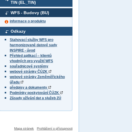
TIN (EL_TIN)
WFS - Budovy (BU)
informace o produktu
Odkazy
Stahovací služby WFS pro
harmonizované datové sady
INSPIRE - úvod
Přehled aplikací – klientů
vhodných pro využití WFS
souřadnicové systémy
webové stránky ČÚZK
webové stránky Zeměměřického
úřadu
předpisy a dokumenty
Podmínky poskytování ČÚZK
Zásady užívání dat a služeb ZÚ
Mapa stránek
Prohlášení o přístupnosti