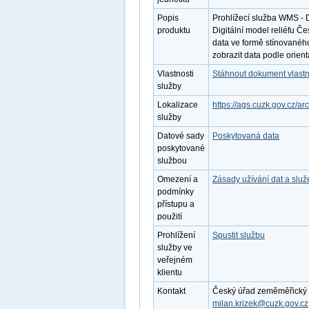
Popis
Prohlížecí služba WMS - 
produktu
Digitální model reliéfu 
data ve formě stínovanéh
zobrazit data podle orient
Vlastnosti
Stáhnout dokument vlastn
služby
Lokalizace
https://ags.cuzk.gov.cz/
služby
Datové sady
Poskytovaná data
poskytované
službou
Omezení a
Zásady užívání dat a slu
podmínky
přístupu a
použití
Prohlížení
Spustit službu
služby ve
veřejném
klientu
Kontakt
Český úřad zeměměřický a k
milan.krizek@cuzk.gov.cz