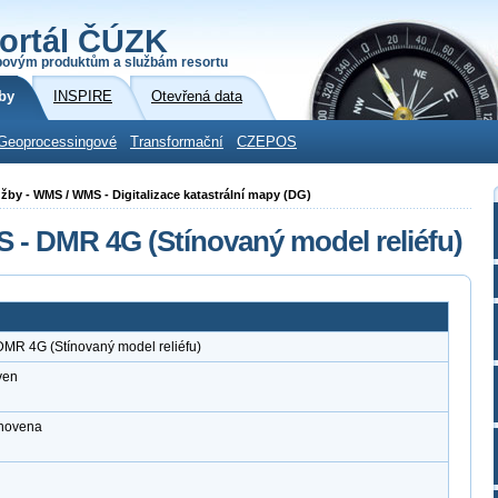
ortál ČÚZK
povým produktům a službám resortu
by
INSPIRE
Otevřená data
Geoprocessingové
Transformační
CZEPOS
služby - WMS / WMS - Digitalizace katastrální mapy (DG)
S - DMR 4G (Stínovaný model reliéfu)
DMR 4G (Stínovaný model reliéfu)
ven
anovena