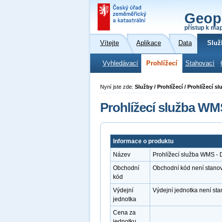
Geop
přístup k ma
Vítejte
Aplikace
Data
Služ
Vyhledávací
Prohlížecí
Stahovací
Nyní jste zde:
Služby / Prohlížecí / Prohlížecí 
Prohlížecí služba WM
Informace o produktu
Název
Prohlížecí služba WMS - 
Obchodní
Obchodní kód není stano
kód
Výdejní
Výdejní jednotka není st
jednotka
Cena za
jednotku