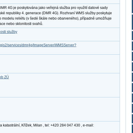
DMR 4G je poskytována jako veřejná služba pro využití datové sady
České republiky 4. generace (DMR 4G). Rozhraní WMS služby poskytuje
o modelu reliéfu (v šedé škále nebo obarveného), případně umožňuje
ace nebo sklonitosti svahů.
osti služby
arcgis2/services/dmr4g/ImageServer/WMSServer?
žeb ZÚ
atastrální, Křížek, Milan , tel: +420 284 047 430 , e-mail: