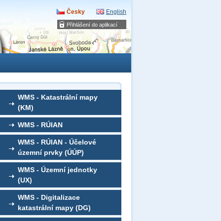
Česky
English
Přihlášení do aplikací
WMS - Katastrální mapy
(KM)
WMS - RÚIAN
WMS - RÚIAN - Účelové
územní prvky (ÚÚP)
WMS - Územní jednotky
(UX)
WMS - Digitalizace
katastrální mapy (DG)