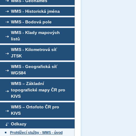
WMS - Geonames
WMS - Historická jména
WMS - Bodová pole
WMS - Klady mapových
listů
WMS - Kilometrová síť
JTSK
WMS - Geografická síť
WGS84
WMS – Základní
topografické mapy ČR pro
KIVS
WMS – Ortofoto ČR pro
KIVS
Odkazy
Prohlížecí služby - WMS - úvod