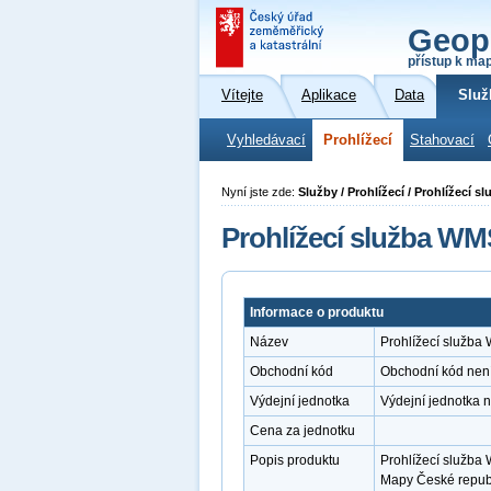
Geop
přístup k ma
Vítejte
Aplikace
Data
Služ
Vyhledávací
Prohlížecí
Stahovací
Nyní jste zde:
Služby / Prohlížecí / Prohlížecí 
Prohlížecí služba WM
Informace o produktu
Název
Prohlížecí služb
Obchodní kód
Obchodní kód nen
Výdejní jednotka
Výdejní jednotka 
Cena za jednotku
Popis produktu
Prohlížecí služba
Mapy České republ