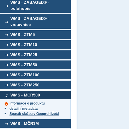
WMS - ZABAGED® -
polohopis
WMS - ZABAGED® -
vrstevnice
WMS - ZTM5
WMS - ZTM10
WMS - ZTM25
WMS - ZTM50
WMS - ZTM100
WMS - ZTM250
WMS - MČR500
informace o produktu
detailní metadata
Spustit službu v Geoprohlížeči
WMS - MČR1M