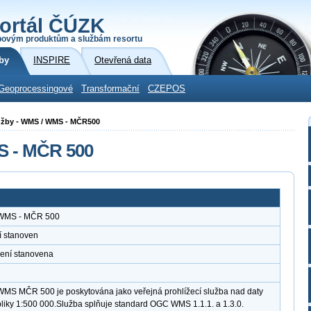
ortál ČÚZK
povým produktům a službám resortu
by
INSPIRE
Otevřená data
Geoprocessingové
Transformační
CZEPOS
služby - WMS / WMS - MČR500
S - MČR 500
a WMS - MČR 500
í stanoven
není stanovena
 WMS MČR 500 je poskytována jako veřejná prohlížecí služba nad daty
iky 1:500 000.Služba splňuje standard OGC WMS 1.1.1. a 1.3.0.