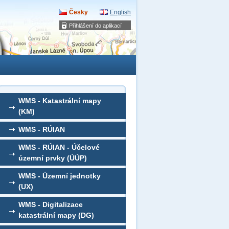
Česky
English
Přihlášení do aplikací
WMS - Katastrální mapy
(KM)
WMS - RÚIAN
WMS - RÚIAN - Účelové
územní prvky (ÚÚP)
WMS - Územní jednotky
(UX)
WMS - Digitalizace
katastrální mapy (DG)