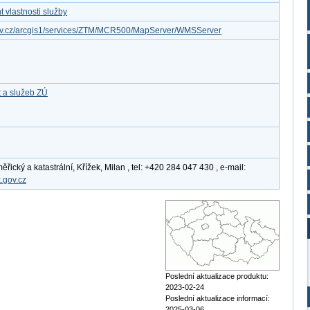
 vlastnosti služby
gov.cz/arcgis1/services/ZTM/MCR500/MapServer/WMSServer
t a služeb ZÚ
ický a katastrální, Křížek, Milan , tel: +420 284 047 430 , e-mail:
.gov.cz
Poslední aktualizace produktu:
2023-02-24
Poslední aktualizace informací:
2025-03-06