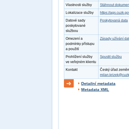
Vlastnosti služby
Stáhnout dokument
Lokalizace služby
https://ags.cuzk.
Datové sady
Poskytovaná data
poskytované
službou
Omezení a
Zásady užívání da
podmínky přístupu
a použití
Prohlížení služby
Spustit službu
ve veřejném klientu
Kontakt
Český úřad zeměměř
milan.krizek@cuzk
Detailní metadata
Metadata XML