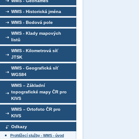
WMS - Geonames
WMS - Historická jména
WMS - Bodová pole
WMS - Klady mapových
listů
WMS - Kilometrová síť
JTSK
WMS - Geografická síť
WGS84
WMS – Základní
topografické mapy ČR pro
KIVS
WMS – Ortofoto ČR pro
KIVS
Odkazy
Prohlížecí služby - WMS - úvod