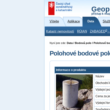
Geop
přístup k ma
Vítejte
Aplikace
Data
Služ
®
Katastr nemovitostí
RÚIAN
ZABAGED
-
Nyní jste zde:
Data / Bodová pole / Polohové b
Polohové bodové pol
Informace o produktu
Název
Obchodní 
Výdejní je
Cena za j
Výdejní fo
Souřadnic