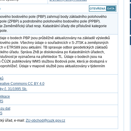
hového bodového pole (PBP) zahrnují body základního polohového
pole (ZPBP) a podrobného polohového bodového pole (PPBP).
e Zeměměřický úřad resp. Katastrální úřady dle příslušné kategorie
pole.
aje o bodech PBP jsou průběžně aktualizovány na základě výsledků
ového pole. Všechny údaje o souřadnicích v S-JTSK a zeměpisných
ch v ETRS89 jsou aktuální. TB spravuje odbor geodetických základů
ého úřadu. Správa ZhB je dislokována po Katastrálních úřadech,
íslušnost je vyznačena na přehledce TL. Údaje o bodech jsou na
u ČÚZK publikovány WMS službou Bodová pole, která je dostupná v
eoprohlížeč. Údaje v mapové službě jsou aktualizovány v týdenním
tků
reative Commons CC BY 4.0
ky č. 31/1995 Sb.
likace
MS
ezu dat
FS
ý úřad, e-mail:
ZU-obchod@cuzk.gov.cz