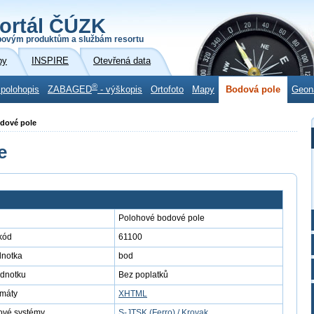
ortál ČÚZK
povým produktům a službám resortu
by
INSPIRE
Otevřená data
®
 polohopis
ZABAGED
- výškopis
Ortofoto
Mapy
Bodová pole
Geon
odové pole
e
Polohové bodové pole
kód
61100
dnotka
bod
ednotku
Bez poplatků
rmáty
XHTML
ové systémy
S-JTSK (Ferro) / Krovak