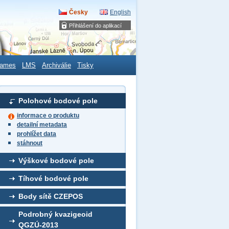
Česky
English
Přihlášení do aplikací
ames
LMS
Archiválie
Tisky
Polohové bodové pole
informace o produktu
detailní metadata
prohlížet data
stáhnout
Výškové bodové pole
Tíhové bodové pole
Body sítě CZEPOS
Podrobný kvazigeoid
QGZÚ-2013