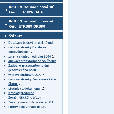
INSPIRE souřadnicová síť
Grid_ETRS89-LAEA
INSPIRE souřadnicová síť
Grid_ETRS89-GRS80
Odkazy
Databáze bodových polí - úvod
webové stránky Databáze
bodových polí
změny v datech od roku 2004
aplikace transformace souřadnic
Žádost o zrušení/přemístění
geodetického bodu
webové stránky ČÚZK
webové stránky Zeměměřického
úřadu
předpisy a dokumenty
Katalog produkce
Zeměměřického úřadu
Zásady užívání dat a služeb ZÚ
Formy poskytování dat ZÚ