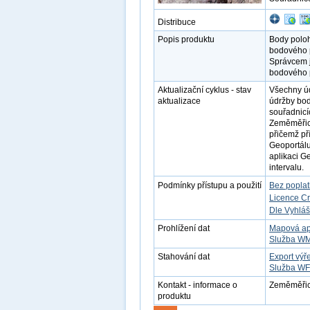
Distribuce
Popis produktu
Body polo
bodového 
Správcem j
bodového 
Aktualizační cyklus - stav
Všechny úd
aktualizace
údržby bod
souřadnicí
Zeměměřick
přičemž př
Geoportál
aplikaci G
intervalu.
Podmínky přístupu a použití
Bez popla
Licence C
Dle Vyhláš
Prohlížení dat
Mapová ap
Služba W
Stahování dat
Export výř
Služba W
Kontakt - informace o
Zeměměřick
produktu