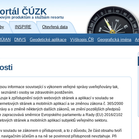
ortál ČÚZK
povým produktům a službám resortu
by
INSPIRE
Otevřená data
RÚIAN
DMVS
Geodetické aplikace
Výškopis ČR
Geografická jména
Ar
osti
ou informace související s výkonem veřejné správy uveřejňovány tak,
 seznámit i osoby se zdravotním postižením.
zuje k zpřístupnění svých webových stránek a aplikací v souladu se
nternetových stránek a mobilních aplikací a se změnou zákona č. 365/2000
rávy a o změně některých dalších zákonů, ve znění pozdějších předpisů
ým se zapracovává směrnice Evropského parlamentu a Rady (EU) 2016/2102
netových stránek a mobilních aplikací subjektů veřejného sektoru.
v souladu se zákonem o přístupnosti, a to z důvodu, že část obsahu tvoří
 navigačním účelům a na ně se povinnost přístupnosti nevztahuje. Při