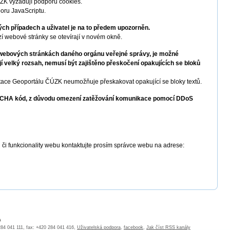
ZK vyžadují podporu cookies.
oru JavaScriptu.
ých případech a uživatel je na to předem upozorněn.
í webové stránky se otevírají v novém okně.
e webových stránkách daného orgánu veřejné správy, je možné
 velký rozsah, nemusí být zajištěno přeskočení opakujících se bloků
ce Geoportálu ČÚZK neumožňuje přeskakovat opakující se bloky textů.
PTCHA kód, z důvodu omezení zatěžování komunikace pomocí DDoS
 či funkcionality webu kontaktujte prosím správce webu na adrese:
a
 284 041 111, fax: +420 284 041 416,
Uživatelská podpora
,
facebook
,
Jak číst RSS kanály