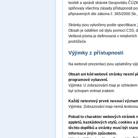
tvorbě a správě stránek Geoportálu ČÚZK 
splňovaly všechny zásady přístupnosti p
připravených dle zákona č. 365/2000 Sb.,
Stránky jsou vytvořeny podle specifikace
Obsah je oddělen od stylu pomocí CSS, d
Velikost písma je definovaná v relativníc
prohlížeče.
Výjimky z přístupnosti
Na webové prezentaci jsou uplatněny výj
Obsah ani kód webové stránky nesmí pře
programové vybavení.
Výjimka:
U zobrazování map je vzhledem k
byl schopen vnímat zrakem.
Každý netextový prvek nesoucí významo
Výjimka:
Zobrazování map nemá textovou 
Pokud to charakter webových stránek ne
appletů, kaskádových stylů, cookies a j
těchto doplňků a stránky musí být stan
informace jiným způsobem.