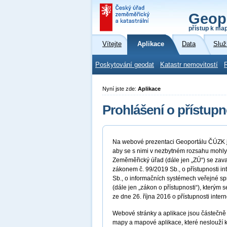
Geop
přístup k ma
Vítejte
Aplikace
Data
Služ
Poskytování geodat
Katastr nemovitostí
Nyní jste zde:
Aplikace
Prohlášení o přístupn
Na webové prezentaci Geoportálu ČÚZK js
aby se s nimi v nezbytném rozsahu mohly
Zeměměřický úřad (dále jen „ZÚ“) se zava
zákonem č. 99/2019 Sb., o přístupnosti i
Sb., o informačních systémech veřejné sp
(dále jen „zákon o přístupnosti“), kter
ze dne 26. října 2016 o přístupnosti inter
Webové stránky a aplikace jsou částečně 
mapy a mapové aplikace, které neslouží k