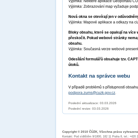
Výjimka:
Některé aplikace Geoportálu ČÚ
Výjimka:
Zobrazování map vyžaduje podp
Nová okna se otevírají jen v odůvodněn
Výjimka:
Mapové aplikace a odkazy na ciz
Bloky obsahu, které se opakují na víc
přeskočit. Pokud webové stránky nemají
obsahu.
Výjimka:
Současná verze webové presenta
Odesílání formulářů obsahuje tzv. CA
útoků.
Kontakt na správce webu
V případě problémů s přístupností obsahu
podpora.zums@cuzk.gov.cz
.
Poslední aktualizace: 03.03.2026
Poslední revize:
03.03.2026
Copyright © 2010 ČÚZK, Všechna práva vyhrazen
Kontakt: Pod sídlištěm 9/1800, 182 11 Praha 8, tel.: +420