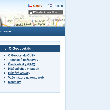
Česky
English
Přihlášení do aplikací
chiválie
O Geoportálu
O Geoportálu ČÚZK
Technické požadavky
Časté otázky (FAQ)
Hlášení chyb v datech
Důležité odkazy
Vaše názory na tento web
Kontakty