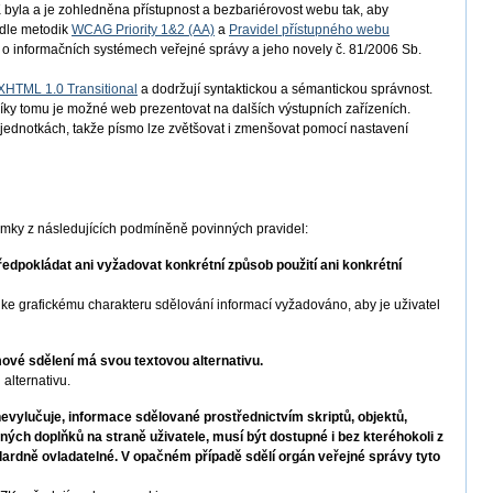
byla a je zohledněna přístupnost a bezbariérovost webu tak, aby
odle metodik
WCAG Priority 1&2 (AA)
a
Pravidel přístupného webu
 o informačních systémech veřejné správy a jeho novely č. 81/2006 Sb.
XHTML 1.0 Transitional
a dodržují syntaktickou a sémantickou správnost.
íky tomu je možné web prezentovat na dalších výstupních zařízeních.
h jednotkách, takže písmo lze zvětšovat i zmenšovat pomocí nastavení
imky z následujících podmíněně povinných pravidel:
dpokládat ani vyžadovat konkrétní způsob použití ani konkrétní
e grafickému charakteru sdělování informací vyžadováno, aby je uživatel
vé sdělení má svou textovou alternativu.
alternativu.
vylučuje, informace sdělované prostřednictvím skriptů, objektů,
iných doplňků na straně uživatele, musí být dostupné i bez kteréhokoli z
dardně ovladatelné. V opačném případě sdělí orgán veřejné správy tyto