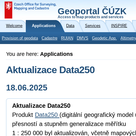
Geoportal ČÚZK
Access to map products and services
Welcome
Applications
Data
Services
INSPIRE
Provision of geodata
Cadastre
RUIAN
DMVS
Geodetic App.
Altimetr
You are here:
Applications
Aktualizace Data250
18.06.2025
Aktualizace Data250
Produkt
Data250
(digitální geografický model
přesností a stupněm generalizace měřítku
1 : 250 000 byl aktualizován, včetně mapový