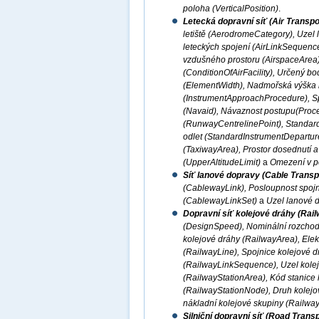
poloha (VerticalPosition)
.
Letecká dopravní síť (Air Transp
letiště (AerodromeCategory), Uzel 
leteckých spojení (AirLinkSequence)
vzdušného prostoru (AirspaceArea)
(ConditionOfAirFacility), Určený b
(ElementWidth), Nadmořská výška let
(InstrumentApproachProcedure), Sp
(Navaid), Návaznost postupu(Proce
(RunwayCentrelinePoint), Standardní
odlet (StandardInstrumentDepartur
(TaxiwayArea), Prostor dosednutí 
(UpperAltitudeLimit)
a
Omezení v po
Síť lanové dopravy (Cable Transp
(CablewayLink), Posloupnost spoj
(CablewayLinkSet)
a
Uzel lanové 
Dopravní síť kolejové dráhy (Rai
(DesignSpeed), Nominální rozchod 
kolejové dráhy (RailwayArea), Elekt
(RailwayLine), Spojnice kolejové d
(RailwayLinkSequence), Uzel kolej
(RailwayStationArea), Kód stanice 
(RailwayStationNode), Druh kolejov
nákladní kolejové skupiny (Railwa
Silniční dopravní síť (Road Trans