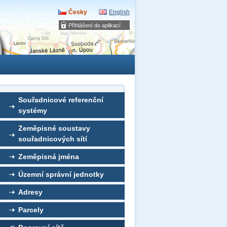
Česky
English
Přihlášení do aplikací
Souřadnicové referenční
systémy
Zeměpisné soustavy
souřadnicových sítí
Zeměpisná jména
Územní správní jednotky
Adresy
Parcely