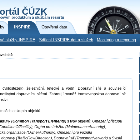
ortál ČÚZK
povým produktům a službám resortu
žby
INSPIRE
Otevřená data
ové služby INSPIRE
Sdílení INSPIRE dat a služeb
Monitoring a reporting
vní sítě
 cyklostezek), železniční, letecké a vodní Dopravní sítě a související
ednotlivými dopravními sítěmi. Zahrnují rovněž transevropskou dopravní síť
ství.
m těchto skupin objektů:
ruktury (Common Transport Elements)
s typy objektů:
Omezení přístupu
(ConditionOfFacility), Orgán pro údržbu (MaintenanceAuthority),
ická organizace (OwnerAuthority), Omezení pro vozidla
 dopravy (TrafficFlowDirection), Dopravní síť (TransportNetwork)
a
Svislá