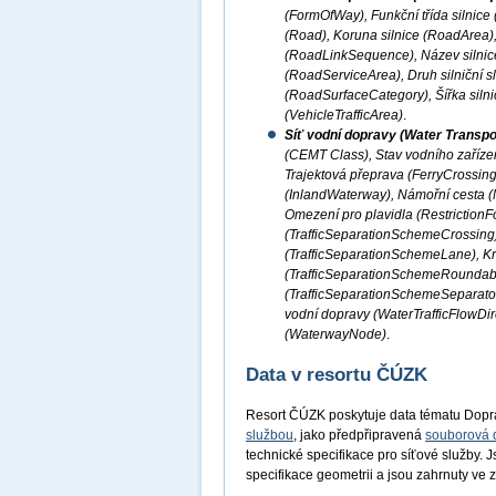
(FormOfWay), Funkční třída silnice
(Road), Koruna silnice (RoadArea), 
(RoadLinkSequence), Název silnice
(RoadServiceArea), Druh silniční 
(RoadSurfaceCategory), Šířka silni
(VehicleTrafficArea)
.
Síť vodní dopravy (Water Transpo
(CEMT Class), Stav vodního zařízen
Trajektová přeprava (FerryCrossing
(InlandWaterway), Námořní cesta (M
Omezení pro plavidla (RestrictionF
(TrafficSeparationSchemeCrossing
(TrafficSeparationSchemeLane), K
(TrafficSeparationSchemeRoundabou
(TrafficSeparationSchemeSeparator
vodní dopravy (WaterTrafficFlowDir
(WaterwayNode)
.
Data v resortu ČÚZK
Resort ČÚZK poskytuje data tématu Dopr
službou
, jako předpřipravená
souborová 
technické specifikace pro síťové služby. 
specifikace geometrii a jsou zahrnuty v