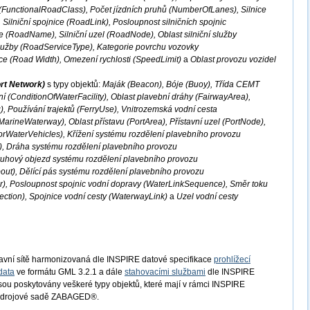
 (FunctionalRoadClass), Počet jízdních pruhů (NumberOfLanes), Silnice
Silniční spojnice (RoadLink), Posloupnost silničních spojnic
 (RoadName), Silniční uzel (RoadNode), Oblast silniční služby
služby (RoadServiceType), Kategorie povrchu vozovky
ce (Road Width), Omezení rychlosti (SpeedLimit)
a
Oblast provozu vozidel
rt Network)
s typy objektů:
Maják (Beacon), Bóje (Buoy), Třída CEMT
í (ConditionOfWaterFacility), Oblast plavební dráhy (FairwayArea),
), Používání trajektů (FerryUse), Vnitrozemská vodní cesta
arineWaterway), Oblast přístavu (PortArea), Přístavní uzel (PortNode),
orWaterVehicles), Křížení systému rozdělení plavebního provozu
), Dráha systému rozdělení plavebního provozu
ruhový objezd systému rozdělení plavebního provozu
t), Dělící pás systému rozdělení plavebního provozu
), Posloupnost spojnic vodní dopravy (WaterLinkSequence), Směr toku
ection), Spojnice vodní cesty (WaterwayLink)
a
Uzel vodní cesty
avní sítě harmonizovaná dle INSPIRE datové specifikace
prohlížecí
data
ve formátu GML 3.2.1 a dále
stahovacími službami
dle INSPIRE
Jsou poskytovány veškeré typy objektů, které mají v rámci INSPIRE
e zdrojové sadě ZABAGED®.