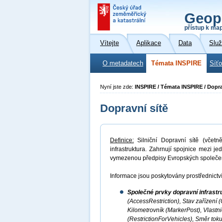
Geop
přístup k ma
Vítejte
Aplikace
Data
Slu
O metadatech
Témata INSPIRE
Síť
Nyní jste zde:
INSPIRE / Témata INSPIRE / Dopra
Dopravní sítě
Definice:
Silniční Dopravní sítě (včetně
infrastruktura. Zahrnují spojnice mezi j
vymezenou předpisy Evropských společen
Informace jsou poskytovány prostřednictví
Společné prvky dopravní infrast
(AccessRestriction), Stav zařízení 
Kilometrovník (MarkerPost), Vlastn
(RestrictionForVehicles), Směr toku