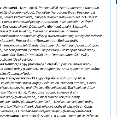
ort Network)
s typy objektů:
Prostor letiště (AerodromeArea), Kategorie
letiště (AerodromeNode), Typ letiště (AerodromeType), Posloupnost
, Letová trať(AirRoute), Spojení letových tratí (AirRouteLink), Oblast
, Prostor odbavovací plochy (ApronArea), Stav leteckého zařízení
od (DesignatedPoint), Délka prvku (ElementLength), Šířka prvku
iště (FieldElevation), Postup pro přístrojové přiblížení
odní hranice nadmořské výšky (LowerAltitudeLimit), Navigační zařízení
dureLink), Prostor dráhy (RunwayArea), Bod osy dráhy
 přístrojový přílet (StandardInstrumentArrival), Standardní přístrojový
e), Složení povrchu (SurfaceComposition), Prostor pojezdové dráhy
a odpoutání (TouchDownLiftOff), Horní hranice nadmořské výšky
užívání (UseRestriction)
.
ort Network)
s typy prostorových objektů:
Spojnice lanové dráhy
nic lanové dráhy (CablewayLinkSequence), Sada spojnic lanové dráhy
dráhy (CablewayNode)
.
lway Transport Network)
s typy objektů:
Konstrukční rychlost
kolejí (NominalTrackGauge), Počet kolejí (NumberOfTracks), Oblast
rizace kolejových drah (RailwayElectrification), Trať kolejové dráhy
ráhy (RailwayLink), Posloupnost spojnic kolejové dráhy
ové dráhy (RailwayNode), Oblast stanice kolejové dráhy
kolejové dráhy (RailwayStationCode), Uzel stanice kolejové dráhy
é dráhy (RailwayType), Užití kolejové dráhy (RailwayUse), Oblast
yYardArea)
a
Uzel nákladní kolejové skupiny (RailwayYardNode)
.
port Network)
s typy objektů:
Silnice E (ERoad), Dopravní využití cesty