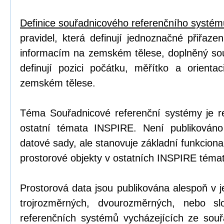
Definice souřadnicového referenčního systém
pravidel, která definují jednoznačné přiřaze
informacím na zemském tělese, doplněný so
definují pozici počátku, měřítko a orienta
zemském tělese.
Téma Souřadnicové referenční systémy je 
ostatní témata INSPIRE. Není publikován
datové sady, ale stanovuje základní funkciona
prostorové objekty v ostatních INSPIRE téma
Prostorová data jsou publikována alespoň v
trojrozměrných, dvourozměrných, nebo sl
referenčních systémů vycházejících ze souř