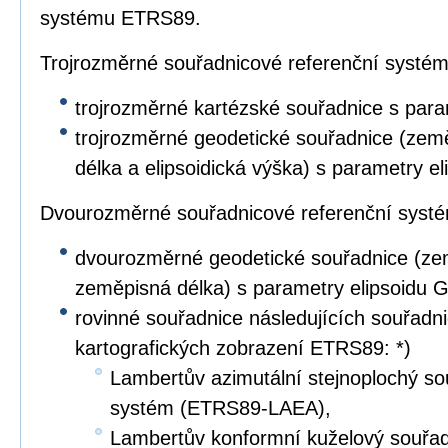
systému ETRS89.
Trojrozměrné souřadnicové referenční systé
trojrozměrné kartézské souřadnice s par
trojrozměrné geodetické souřadnice (zem
délka a elipsoidická výška) s parametry e
Dvourozměrné souřadnicové referenční syst
dvourozměrné geodetické souřadnice (ze
zeměpisná délka) s parametry elipsoidu 
rovinné souřadnice následujících souřad
kartografických zobrazení ETRS89: *)
Lambertův azimutální stejnoplochý so
systém (ETRS89-LAEA),
Lambertův konformní kuželový souřad