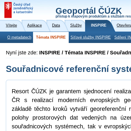
Geoportál ČÚZK
přístup k mapovým produktům a službám res
Vítejte
Aplikace
Data
Služby
INSPIRE
Otevřen
O metadatech
Témata INSPIRE
Síťové služby INSPIRE
Sdílení I
Nyní jste zde:
INSPIRE / Témata INSPIRE / Souřadn
Souřadnicové referenční sys
Resort ČÚZK je garantem sjednocení realiza
ČR s realizací moderních evropských ge
základě těchto kroků vytváří georeferenční
polohy prostorových dat vedených na úz
souřadnicových systémech, tak v evropskýc