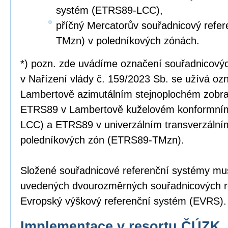
systém (ETRS89-LCC),
příčný Mercatorův souřadnicový refe
TMzn) v poledníkových zónách.
*) pozn. zde uvádíme označení souřadnicový
v Nařízení vlády č. 159/2023 Sb. se užívá o
Lambertově azimutálním stejnoplochém zobr
ETRS89 v Lambertově kuželovém konformní
LCC) a ETRS89 v univerzálním transverzální
poledníkových zón (ETRS89-TMzn).
Složené souřadnicové referenční systémy mus
uvedených dvourozměrných souřadnicových r
Evropský výškový referenční systém (EVRS).
Implementace v resortu ČÚZK