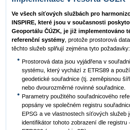
Ve všech síťových službách pro harmoniz
INSPIRE, které jsou v současnosti poskyt
Geoportálu ČÚZK, je již implementováno 
referenční systémy
, protože prostorová dat
těchto služeb splňují zejména tyto požadavky:
Prostorová data jsou vyjádřena v souřad
systému, který vychází z ETRS89 a použ
geodetické souřadnice (tj. zeměpisnou ší
nebo dvourozměrné rovinné souřadnice.
Parametry použitého souřadnicového refe
popsány ve společném registru souřadnic
EPSG a ve vlastnostech síťových služeb 
identifikátor tohoto zobrazení dle registr