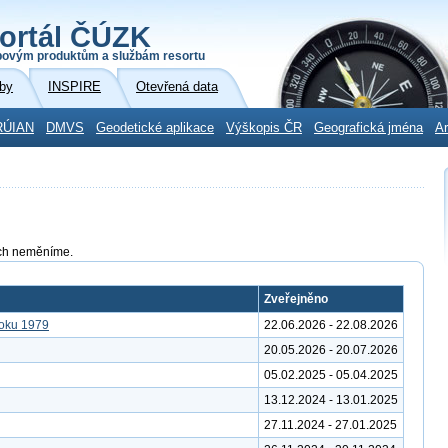
ortál ČÚZK
povým produktům a službám resortu
by
INSPIRE
Otevřená data
RÚIAN
DMVS
Geodetické aplikace
Výškopis ČR
Geografická jména
Ar
tách neměníme.
Zveřejněno
roku 1979
22.06.2026 - 22.08.2026
20.05.2026 - 20.07.2026
05.02.2025 - 05.04.2025
13.12.2024 - 13.01.2025
27.11.2024 - 27.01.2025