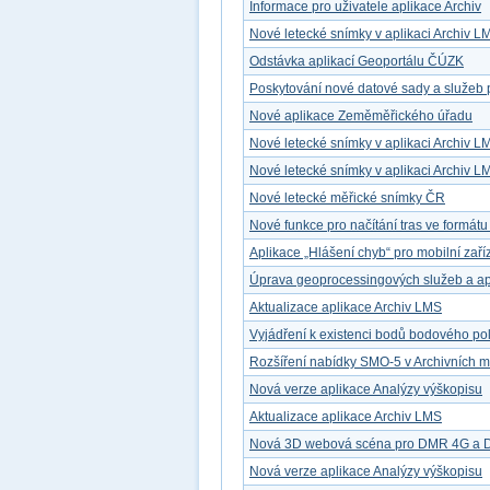
Informace pro uživatele aplikace Archiv
Nové letecké snímky v aplikaci Archiv L
Odstávka aplikací Geoportálu ČÚZK
Poskytování nové datové sady a služeb 
Nové aplikace Zeměměřického úřadu
Nové letecké snímky v aplikaci Archiv L
Nové letecké snímky v aplikaci Archiv L
Nové letecké měřické snímky ČR
Nové funkce pro načítání tras ve formát
Aplikace „Hlášení chyb“ pro mobilní zaří
Úprava geoprocessingových služeb a ap
Aktualizace aplikace Archiv LMS
Vyjádření k existenci bodů bodového po
Rozšíření nabídky SMO-5 v Archivních 
Nová verze aplikace Analýzy výškopisu
Aktualizace aplikace Archiv LMS
Nová 3D webová scéna pro DMR 4G a
Nová verze aplikace Analýzy výškopisu