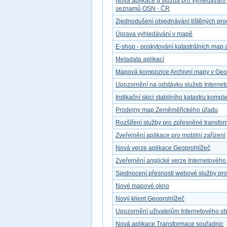
Nová aplikace a služba pro vyhledávání
seznamů OSN - ČR
Zjednodušení objednávání tištěných pro
Úprava vyhledávání v mapě
E-shop - poskytování katastrálních map a
Metadata aplikací
Mapová kompozice Archivní mapy v Geop
Upozornění na odstávku služeb Interne
Indikační skici stabilního katastru kompl
Prodejny map Zeměměřického úřadu
Rozšíření služby pro zpřesněné transfo
Zveřejnění aplikace pro mobilní zařízení
Nová verze aplikace Geoprohlížeč
Zveřejnění anglické verze Internetovéh
Sjednocení přesnosti webové služby pr
Nové mapové okno
Nový klient Geoprohlížeč
Upozornění uživatelům Internetového o
Nová aplikace Transformace souřadnic