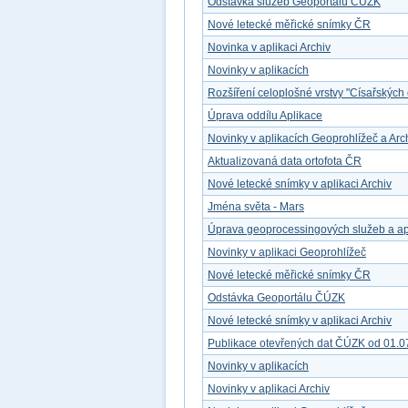
Odstávka služeb Geoportálu ČÚZK
Nové letecké měřické snímky ČR
Novinka v aplikaci Archiv
Novinky v aplikacích
Rozšíření celoplošné vrstvy "Císařských 
Úprava oddílu Aplikace
Novinky v aplikacích Geoprohlížeč a Arc
Aktualizovaná data ortofota ČR
Nové letecké snímky v aplikaci Archiv
Jména světa - Mars
Úprava geoprocessingových služeb a ap
Novinky v aplikaci Geoprohlížeč
Nové letecké měřické snímky ČR
Odstávka Geoportálu ČÚZK
Nové letecké snímky v aplikaci Archiv
Publikace otevřených dat ČÚZK od 01.0
Novinky v aplikacích
Novinky v aplikaci Archiv