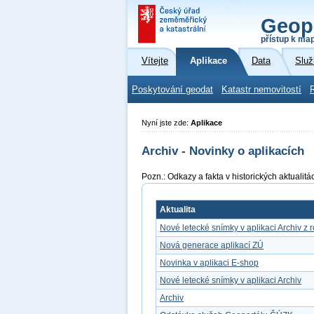
Geop
přístup k ma
Vítejte
Aplikace
Data
Služ
Poskytování geodat
Katastr nemovitostí
Nyní jste zde:
Aplikace
Archiv - Novinky o aplikacích
Pozn.: Odkazy a fakta v historických aktuali
Aktualita
Nové letecké snímky v aplikaci Archiv z 
Nová generace aplikací ZÚ
Novinka v aplikaci E-shop
Nové letecké snímky v aplikaci Archiv
Archiv