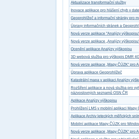
Aktualizace transformační služby
Inovace aplikace pro hlášení chyb v dat
Geoprohlížeč a informační stránky pro mo
Úpravy informačních stránek a Geoprohl
Nová verze aplikace "Analýzy výškopisu
Nová verze aplikace „Analýzy výškopisu
Ocenění aplikace Analýzy výškopisu
3D webová služba pro výškopis DMR 4
Nová verze aplikace „Mapy ČÚZK“ pro A
Úprava aplikace Geoprohlížeč
Katastrální mapa v aplikaci Analýzy výš
Rozšíření aplikace a nová služba pro v
názvoslovných seznamů OSN ČR
Aplikace Analýzy výškopisu
Prohlížení LMS v mobilní aplikaci Map
Aplikace Archiv leteckých měřických sn
Mobilní aplikace Mapy ČÚZK pro Windo
Nová verze aplikace „Mapy ČÚZK“ pro A