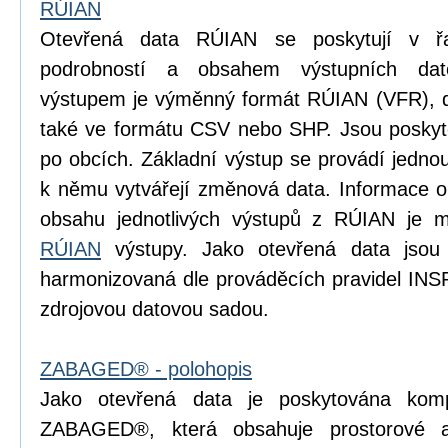
RÚIAN
Otevřená data RÚIAN se poskytují v řad
podrobností a obsahem výstupních dat
výstupem je výměnný formát RÚIAN (VFR), dí
také ve formátu CSV nebo SHP. Jsou poskyto
po obcích. Základní výstup se provádí jedn
k němu vytvářejí změnová data. Informace o p
obsahu jednotlivých výstupů z RÚIAN je m
RÚIAN
výstupy. Jako otevřená data jsou
harmonizovaná dle prováděcích pravidel INS
zdrojovou datovou sadou.
ZABAGED® - polohopis
Jako otevřená data je poskytována komp
ZABAGED®, která obsahuje prostorové 