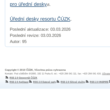
pro úřední desky
.
Úřední desky resortu ČÚZK
.
Poslední aktualizace: 03.03.2026
Poslední revize:
03.03.2026
Autor: 95
Copyright © 2010 ČÚZK, Všechna práva vyhrazena
Kontakt: Pod sídlištěm 9/1800, 182 11 Praha 8, tel.: +420 284 041 111, fax: +420 284 041 416,
Uživate
RSS 2.0 Geoportál ČÚZK
RSS 2.0 Aplikace
RSS 2.0 Datové sady
RSS 2.0 Síťové služby
RSS 2.0 INSPIRE