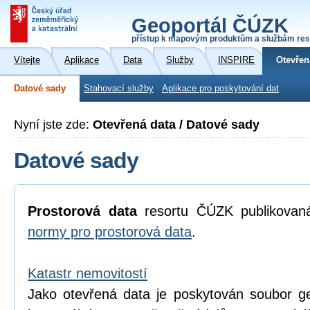
Geoportál ČÚZK
přístup k mapovým produktům a službám res
Vítejte
Aplikace
Data
Služby
INSPIRE
Otevřen
Datové sady
Stahovací služby
Aplikace pro poskytování dat
Nyní jste zde:
Otevřená data / Datové sady
Datové sady
Prostorová data
resortu ČÚZK publikova
normy pro prostorová data
.
Katastr nemovitostí
Jako otevřená data je poskytován soubor geo