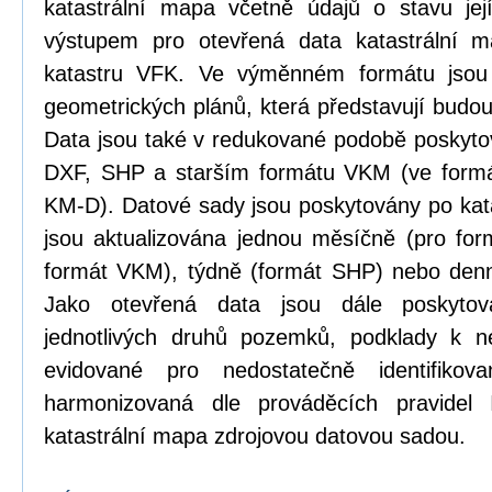
katastrální mapa včetně údajů o stavu její
výstupem pro otevřená data katastrální 
katastru VFK. Ve výměnném formátu jsou
geometrických plánů, která představují budou
Data jsou také v redukované podobě poskyt
DXF, SHP a starším formátu VKM (ve formá
KM-D). Datové sady jsou poskytovány po kat
jsou aktualizována jednou měsíčně (pro form
formát VKM), týdně (formát SHP) nebo den
Jako otevřená data jsou dále poskytová
jednotlivých druhů pozemků, podklady k n
evidované pro nedostatečně identifikov
harmonizovaná dle prováděcích pravidel
katastrální mapa zdrojovou datovou sadou.