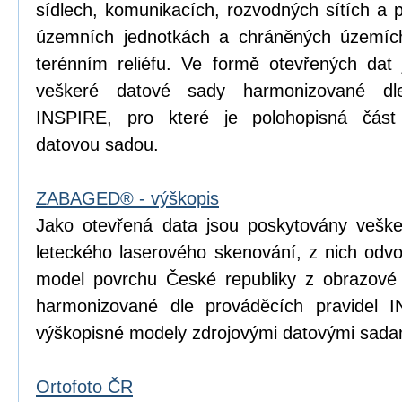
sídlech, komunikacích, rozvodných sítích a 
územních jednotkách a chráněných územích
terénním reliéfu. Ve formě otevřených dat 
veškeré datové sady harmonizované dle
INSPIRE, pro které je polohopisná čá
datovou sadou.
ZABAGED® - výškopis
Jako otevřená data jsou poskytovány vešk
leteckého laserového skenování, z nich odvoz
model povrchu České republiky z obrazové
harmonizované dle prováděcích pravidel I
výškopisné modely zdrojovými datovými sada
Ortofoto ČR