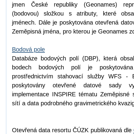
jmen České republiky (Geonames) repr
(bodovou) složkou s atributy, které obsa
jménech. Dále je poskytována otevřená dat
Zeměpisná jména, pro kterou je Geonames zd
Bodová pole
Databáze bodových polí (DBP), která obsa
bodech bodových polí je poskytován
prostřednictvím stahovací služby WFS - 
poskytovány otevřené datové sady v
implementace INSPIRE tématu Zeměpisné s
sítí a data podrobného gravimetrického kva
Otevřená data resortu ČÚZK publikovaná dle