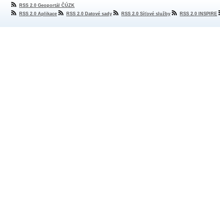
RSS 2.0 Geoportál ČÚZK
RSS 2.0 Aplikace
RSS 2.0 Datové sady
RSS 2.0 Síťové služby
RSS 2.0 INSPIRE