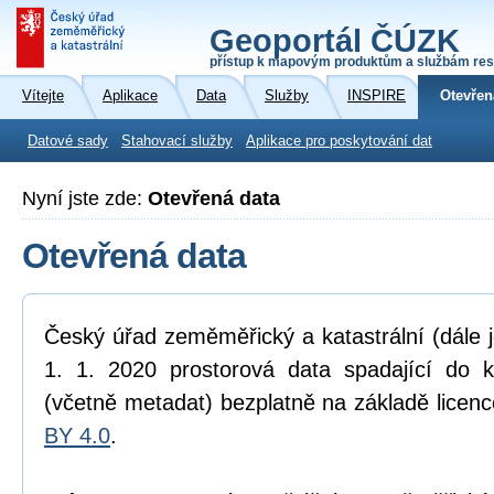
Geoportál ČÚZK
přístup k mapovým produktům a službám res
Vítejte
Aplikace
Data
Služby
INSPIRE
Otevřen
Datové sady
Stahovací služby
Aplikace pro poskytování dat
Nyní jste zde:
Otevřená data
Otevřená data
Český úřad zeměměřický a katastrální (dále 
1. 1. 2020 prostorová data spadající do 
(včetně metadat) bezplatně na základě licen
BY 4.0
.