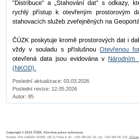
"Distribuce" a „Stahování dat" s odkazy, k
rychlý přístup k otevřeným prostorovým d
stahovacích služeb zveřejněných na Geoport
ČÚZK poskytuje kromě prostorových dat i dal
vždy v souladu s příslušnou
Otevřenou fo
otevřená data jsou evidována v
Národním 
(NKOD).
Poslední aktualizace: 03.03.2026
Poslední revize:
12.05.2026
Autor: 95
Copyright © 2010 ČÚZK, Všechna práva vyhrazena
Kontakt: Pod sídlištěm 9/1800, 182 11 Praha 8, tel.: +420 284 041 111, fax: +420 284 041 416,
Uživate