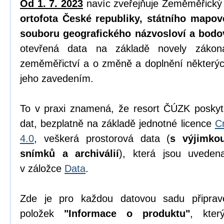
Od 1. 7. 2023
navíc zveřejňuje Zeměměřický
ortofota České republiky, státního mapov
souboru geografického názvosloví a bodo
otevřená data na základě novely zák
zeměměřictví a o změně a doplnění některýc
jeho zavedením.
To v praxi znamená, že resort ČÚZK poskyt
dat, bezplatně na základě jednotné licence
C
4.0
, veškerá prostorová data (
s výjimko
snímků a archiválií
), která jsou uvede
v záložce
Data
.
Zde je pro každou datovou sadu připrav
položek
"Informace o produktu"
, kter