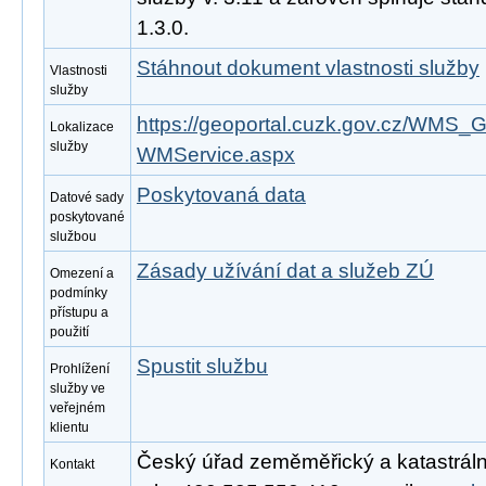
1.3.0.
Stáhnout dokument vlastnosti služby
Vlastnosti
služby
https://geoportal.cuzk.gov.cz/WM
Lokalizace
služby
WMService.aspx
Poskytovaná data
Datové sady
poskytované
službou
Zásady užívání dat a služeb ZÚ
Omezení a
podmínky
přístupu a
použití
Spustit službu
Prohlížení
služby ve
veřejném
klientu
Český úřad zeměměřický a katastrální
Kontakt