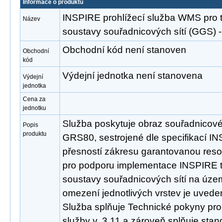
Informace o produktu
INSPIRE prohlížecí služba WMS pro
Název
soustavy souřadnicových sítí (GGS
Obchodní kód není stanoven
Obchodní
kód
Výdejní jednotka není stanovena
Výdejní
jednotka
Cena za
jednotku
Služba poskytuje obraz souřadnicov
Popis
produktu
GRS80, sestrojené dle specifikací INS
přesností zákresu garantovanou reso
pro podporu implementace INSPIRE
soustavy souřadnicových sítí na úze
omezení jednotlivých vrstev je uveden
Služba splňuje Technické pokyny pro
služby v. 3.11 a zároveň splňuje st