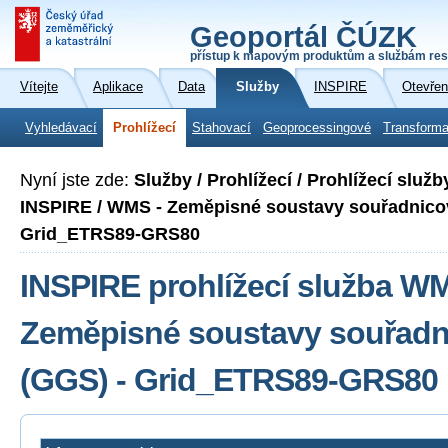
Geoportál ČÚZK
přístup k mapovým produktům a službám res
Vítejte
Aplikace
Data
Služby
INSPIRE
Otevřen
Vyhledávací
Prohlížecí
Stahovací
Geoprocessingové
Transforma
Nyní jste zde:
Služby / Prohlížecí / Prohlížecí slu
INSPIRE / WMS - Zeměpisné soustavy souřadnicov
Grid_ETRS89-GRS80
INSPIRE prohlížecí služba W
Zeměpisné soustavy souřadni
(GGS) - Grid_ETRS89-GRS80