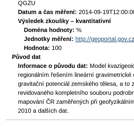
QGZU
Datum a čas měření:
2014-09-19T12:00:0
Výsledek zkoušky – kvantitativní
Doména hodnoty:
%
Jednotky měření:
http://geoportal.gov.c
Hodnota:
100
Původ dat
Informace o původu dat:
Model kvazigeoi
regionálním řešením lineární gravimetrické
gravitační potenciál zemského tělesa, a to
revidovaného kompletního souboru podrobn
mapování ČR zaměřených při geofyzikálním
2010 a dalších dat.