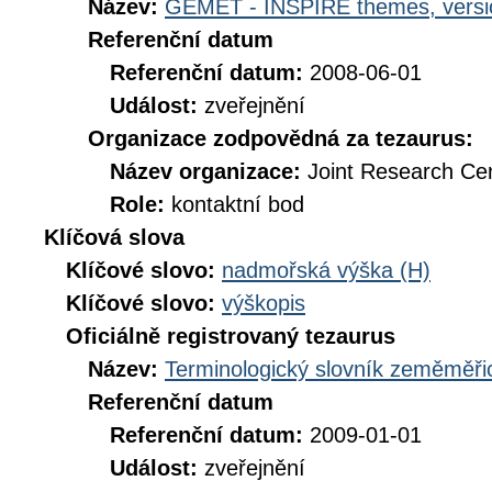
Název:
GEMET - INSPIRE themes, versi
Referenční datum
Referenční datum:
2008-06-01
Událost:
zveřejnění
Organizace zodpovědná za tezaurus:
Název organizace:
Joint Research Ce
Role:
kontaktní bod
Klíčová slova
Klíčové slovo:
nadmořská výška (H)
Klíčové slovo:
výškopis
Oficiálně registrovaný tezaurus
Název:
Terminologický slovník zeměměřic
Referenční datum
Referenční datum:
2009-01-01
Událost:
zveřejnění