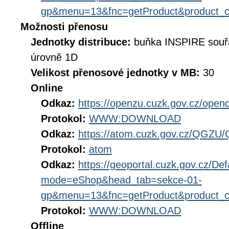
gp&menu=13&fnc=getProduct&product_
Možnosti přenosu
Jednotky distribuce:
buňka INSPIRE souř
úrovně 1D
Velikost přenosové jednotky v MB:
30
Online
Odkaz:
https://openzu.cuzk.gov.cz/op
Protokol:
WWW:DOWNLOAD
Odkaz:
https://atom.cuzk.gov.cz/QGZU
Protokol:
atom
Odkaz:
https://geoportal.cuzk.gov.cz/Def
mode=eShop&head_tab=sekce-01-
gp&menu=13&fnc=getProduct&product_
Protokol:
WWW:DOWNLOAD
Offline