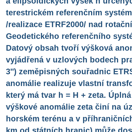
a elipsoidických výšek h určen
terestrickém referenčním systé
/realizace ETRF2000/ nad rotačn
Geodetického referenčního syst
Datový obsah tvoří výšková anom
vyjádřená v uzlových bodech prav
3'') zeměpisných souřadnic ETR
anomálie realizuje vlastní trans
který má tvar h = H + zeta. Úpln
výškové anomálie zeta činí na ú
horském terénu a v příhraničníc
km od státních hranic) může do