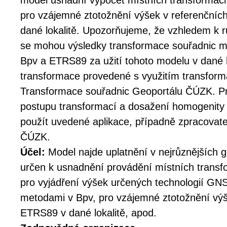
model usnadní výpočet místních transformač
pro vzájemné ztotožnění výšek v referenční
dané lokalitě. Upozorňujeme, že vzhledem k
se mohou výsledky transformace souřadnic m
Bpv a ETRS89 za užití tohoto modelu v dané lok
transformace provedené s využitím transforma
Transformace souřadnic Geoportálu ČÚZK. Pr
postupu transformací a dosažení homogenity 
použít uvedené aplikace, případně zpracovat
ČÚZK.
Účel:
Model najde uplatnění v nejrůznějších 
určen k usnadnění provádění místních transfo
pro vyjádření výšek určených technologií GN
metodami v Bpv, pro vzájemné ztotožnění vý
ETRS89 v dané lokalitě, apod.