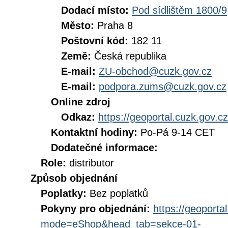
Dodací místo:
Pod sídlištěm 1800/9
Město:
Praha 8
Poštovní kód:
182 11
Země:
Česká republika
E-mail:
ZU-obchod@cuzk.gov.cz
E-mail:
podpora.zums@cuzk.gov.cz
Online zdroj
Odkaz:
https://geoportal.cuzk.gov.cz
Kontaktní hodiny:
Po-Pá 9-14 CET
Dodatečné informace:
Role:
distributor
Způsob objednání
Poplatky:
Bez poplatků
Pokyny pro objednání:
https://geoporta
mode=eShop&head_tab=sekce-01-