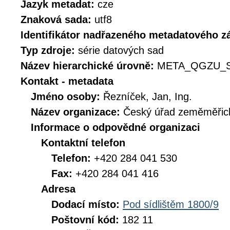
Jazyk metadat:
cze
Znaková sada:
utf8
Identifikátor nadřazeného metadatového 
Typ zdroje:
série datových sad
Název hierarchické úrovně:
META_QGZU_S
Kontakt - metadata
Jméno osoby:
Řezníček, Jan, Ing.
Název organizace:
Český úřad zeměměřick
Informace o odpovědné organizaci
Kontaktní telefon
Telefon:
+420 284 041 530
Fax:
+420 284 041 416
Adresa
Dodací místo:
Pod sídlištěm 1800/9
Poštovní kód:
182 11