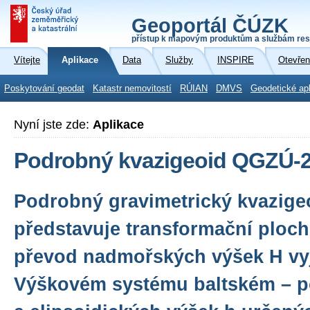
Geoportál ČÚZK
přístup k mapovým produktům a službám res
Vítejte
Aplikace
Data
Služby
INSPIRE
Otevřen
Poskytování geodat
Katastr nemovitostí
RÚIAN
DMVS
Geodetické ap
Nyní jste zde:
Aplikace
Podrobný kvazigeoid QGZÚ-
Podrobný gravimetrický kvazig
představuje transformační ploc
převod nadmořských výšek H vy
Výškovém systému baltském – p