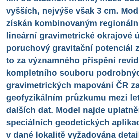
vyšších, nejvýše však 3 cm. Mod
získán kombinovaným regionáln
lineární gravimetrické okrajové 
poruchový gravitační potenciál 
to za významného přispění revi
kompletního souboru podrobný
gravimetrických mapování ČR z
geofyzikálním průzkumu mezi let
dalších dat. Model najde uplatn
speciálních geodetických aplikac
v dané lokalitě vyžadována detai