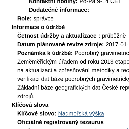
Kontaktní hodiny:
Po-Pá 9-14 CET
Dodatečné informace:
Role:
správce
Informace o údržbě
Četnost údržby a aktualizace :
průběžně
Datum plánované revize zdroje:
2017-01
Poznámka k údržbě:
Podrobný gravimetric
Zeměměřickým úřadem od roku 2013 etapov
na aktualizaci a zpřesňování metodiky a tec
verifikaci dat báze podrobných gravimetric
Základní báze geografických dat České repu
zdrojů.
Klíčová slova
Klíčové slovo:
Nadmořská výška
Oficiálně registrovaný tezaurus