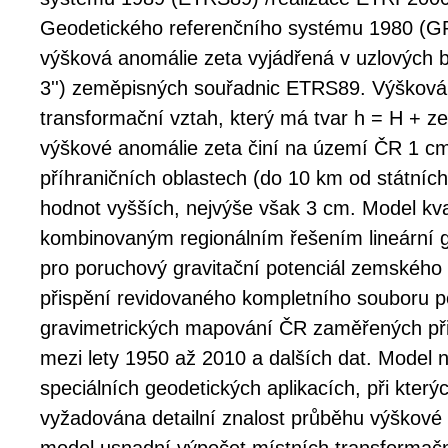
Geodetického referenčního systému 1980 (GR
výšková anomálie zeta vyjádřená v uzlových bo
3'') zeměpisných souřadnic ETRS89. Výšková a
transformační vztah, který má tvar h = H + ze
výškové anomálie zeta činí na území ČR 1 cm
příhraničních oblastech (do 10 km od státníc
hodnot vyšších, nejvýše však 3 cm. Model kva
kombinovaným regionálním řešením lineární g
pro poruchový gravitační potenciál zemského
přispění revidovaného kompletního souboru 
gravimetrických mapování ČR zaměřených př
mezi lety 1950 až 2010 a dalších dat. Model 
speciálních geodetických aplikacích, při kterýc
vyžadována detailní znalost průběhu výškové 