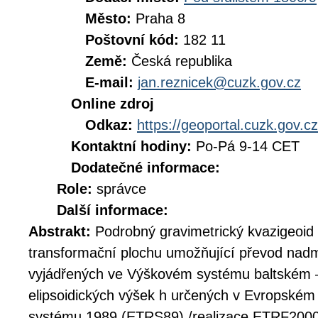
Město:
Praha 8
Poštovní kód:
182 11
Země:
Česká republika
E-mail:
jan.reznicek@cuzk.gov.cz
Online zdroj
Odkaz:
https://geoportal.cuzk.gov.cz
Kontaktní hodiny:
Po-Pá 9-14 CET
Dodatečné informace:
Role:
správce
Další informace:
Abstrakt:
Podrobný gravimetrický kvazigeoi
transformační plochu umožňující převod nad
vyjádřených ve Výškovém systému baltském –
elipsoidických výšek h určených v Evropském
systému 1989 (ETRS89) /realizace ETRF2000/