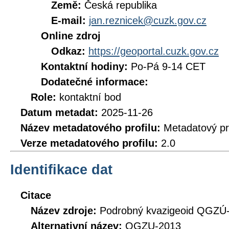
Země:
Česká republika
E-mail:
jan.reznicek@cuzk.gov.cz
Online zdroj
Odkaz:
https://geoportal.cuzk.gov.cz
Kontaktní hodiny:
Po-Pá 9-14 CET
Dodatečné informace:
Role:
kontaktní bod
Datum metadat:
2025-11-26
Název metadatového profilu:
Metadatový pr
Verze metadatového profilu:
2.0
Identifikace dat
Citace
Název zdroje:
Podrobný kvazigeoid QGZÚ
Alternativní název:
QGZU-2013