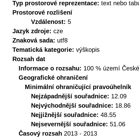
Typ prostorové reprezentace:
text nebo tab
Prostorové rozlišení
Vzdálenost:
5
Jazyk zdroje:
cze
Znaková sada:
utf8
Tematická kategorie:
výškopis
Rozsah dat
Informace o rozsahu:
100 % území České r
Geografické ohraničení
Minimální ohraničující pravoúhelník
Nejzápadnější souřadnice:
12.09
Nejvýchodnější souřadnice:
18.86
Nejjižnější souřadnice:
48.55
Nejsevernější souřadnice:
51.06
Časový rozsah
2013 - 2013