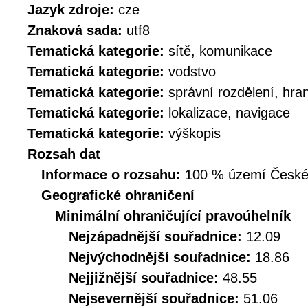
Jazyk zdroje:
cze
Znaková sada:
utf8
Tematická kategorie:
sítě, komunikace
Tematická kategorie:
vodstvo
Tematická kategorie:
správní rozdělení, hra
Tematická kategorie:
lokalizace, navigace
Tematická kategorie:
výškopis
Rozsah dat
Informace o rozsahu:
100 % území České r
Geografické ohraničení
Minimální ohraničující pravoúhelník
Nejzápadnější souřadnice:
12.09
Nejvýchodnější souřadnice:
18.86
Nejjižnější souřadnice:
48.55
Nejsevernější souřadnice:
51.06