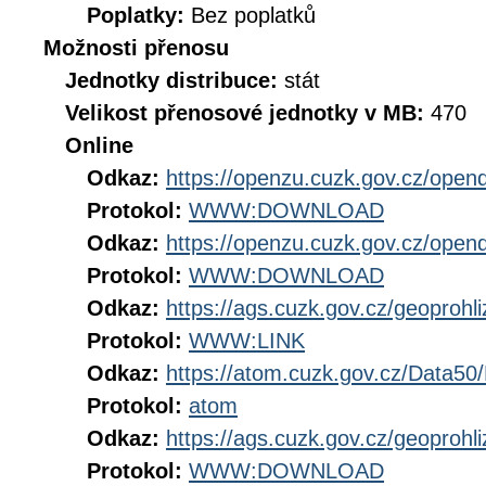
Poplatky:
Bez poplatků
Možnosti přenosu
Jednotky distribuce:
stát
Velikost přenosové jednotky v MB:
470
Online
Odkaz:
https://openzu.cuzk.gov.cz/open
Protokol:
WWW:DOWNLOAD
Odkaz:
https://openzu.cuzk.gov.cz/open
Protokol:
WWW:DOWNLOAD
Odkaz:
https://ags.cuzk.gov.cz/geoproh
Protokol:
WWW:LINK
Odkaz:
https://atom.cuzk.gov.cz/Data50
Protokol:
atom
Odkaz:
https://ags.cuzk.gov.cz/geopro
Protokol:
WWW:DOWNLOAD