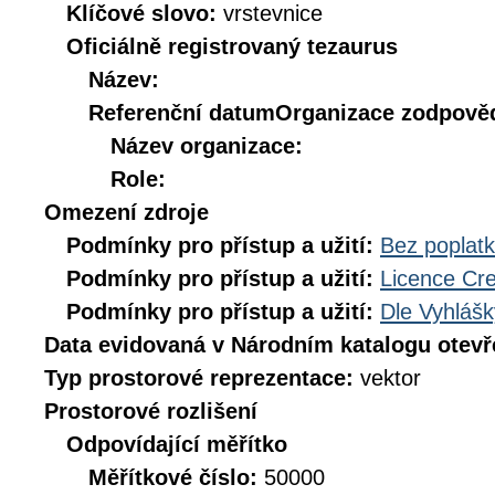
Klíčové slovo:
vrstevnice
Oficiálně registrovaný tezaurus
Název:
Referenční datum
Organizace zodpověd
Název organizace:
Role:
Omezení zdroje
Podmínky pro přístup a užití:
Bez poplat
Podmínky pro přístup a užití:
Licence Cr
Podmínky pro přístup a užití:
Dle Vyhlášk
Data evidovaná v Národním katalogu otev
Typ prostorové reprezentace:
vektor
Prostorové rozlišení
Odpovídající měřítko
Měřítkové číslo:
50000