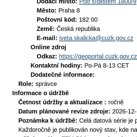
Dodací místo:
Pod sídlištěm 1800/9
Město:
Praha 8
Poštovní kód:
182 00
Země:
Česká republika
E-mail:
iveta.skalicka@cuzk.gov.cz
Online zdroj
Odkaz:
https://geoportal.cuzk.gov.cz
Kontaktní hodiny:
Po-Pá 8-13 CET
Dodatečné informace:
Role:
správce
Informace o údržbě
Četnost údržby a aktualizace :
ročně
Datum plánované revize zdroje:
2026-12
Poznámka k údržbě:
Celá datová série je 
Každoročně je publikován nový stav, kde na