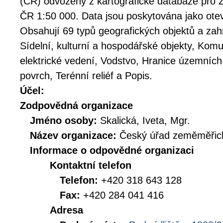
(ČR) odvozený z kartografické databáze pro 
ČR 1:50 000. Data jsou poskytována jako ote
Obsahují 69 typů geografických objektů a zahr
Sídelní, kulturní a hospodářské objekty, Kom
elektrické vedení, Vodstvo, Hranice územních
povrch, Terénní reliéf a Popis.
Účel:
Zodpovědná organizace
Jméno osoby:
Skalická, Iveta, Mgr.
Název organizace:
Český úřad zeměměřick
Informace o odpovědné organizaci
Kontaktní telefon
Telefon:
+420 318 643 128
Fax:
+420 284 041 416
Adresa