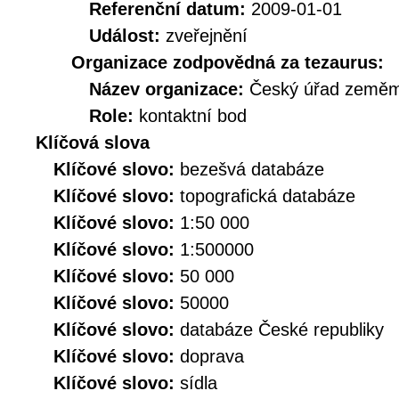
Referenční datum:
2009-01-01
Událost:
zveřejnění
Organizace zodpovědná za tezaurus:
Název organizace:
Český úřad zeměmě
Role:
kontaktní bod
Klíčová slova
Klíčové slovo:
bezešvá databáze
Klíčové slovo:
topografická databáze
Klíčové slovo:
1:50 000
Klíčové slovo:
1:500000
Klíčové slovo:
50 000
Klíčové slovo:
50000
Klíčové slovo:
databáze České republiky
Klíčové slovo:
doprava
Klíčové slovo:
sídla