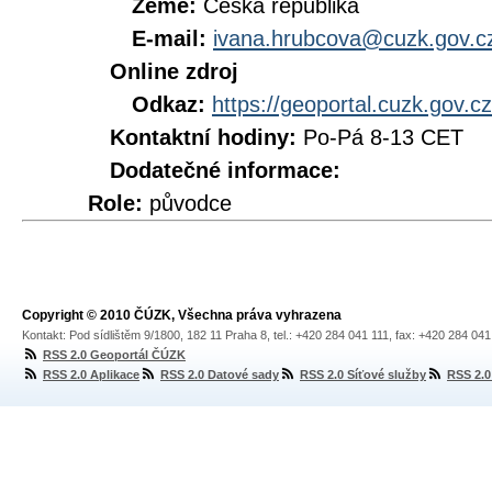
Země:
Česká republika
E-mail:
ivana.hrubcova@cuzk.gov.c
Online zdroj
Odkaz:
https://geoportal.cuzk.gov.
Kontaktní hodiny:
Po-Pá 8-13 CET
Dodatečné informace:
Role:
původce
Copyright © 2010 ČÚZK, Všechna práva vyhrazena
Kontakt: Pod sídlištěm 9/1800, 182 11 Praha 8, tel.: +420 284 041 111, fax: +420 284 04
RSS 2.0 Geoportál ČÚZK
RSS 2.0 Aplikace
RSS 2.0 Datové sady
RSS 2.0 Síťové služby
RSS 2.0