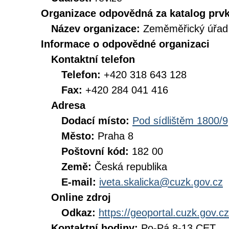
Organizace odpovědná za katalog prv
Název organizace:
Zeměměřický úřad
Informace o odpovědné organizaci
Kontaktní telefon
Telefon:
+420 318 643 128
Fax:
+420 284 041 416
Adresa
Dodací místo:
Pod sídlištěm 1800/9
Město:
Praha 8
Poštovní kód:
182 00
Země:
Česká republika
E-mail:
iveta.skalicka@cuzk.gov.cz
Online zdroj
Odkaz:
https://geoportal.cuzk.gov
Kontaktní hodiny:
Po-Pá 8-13 CET