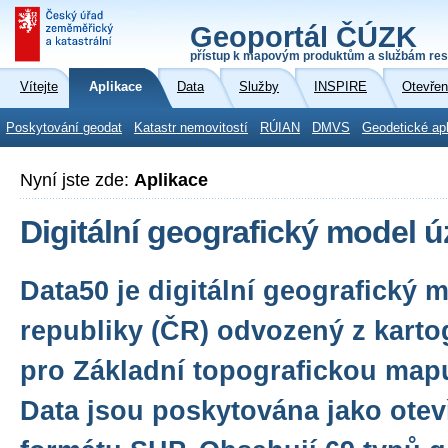
Geoportál ČÚZK
přístup k mapovým produktům a službám res
Vítejte
Aplikace
Data
Služby
INSPIRE
Otevřen
Poskytování geodat
Katastr nemovitostí
RÚIAN
DMVS
Geodetické ap
Nyní jste zde:
Aplikace
Digitální geografický model 
Data50 je digitální geografický
republiky (ČR) odvozený z karto
pro Základní topografickou map
Data jsou poskytována jako otev