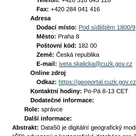
Telefon:
+420 318 643 128
Fax:
+420 284 041 416
Adresa
Dodací místo:
Pod sídlištěm 1800/9
Město:
Praha 8
Poštovní kód:
182 00
Země:
Česká republika
E-mail:
iveta.skalicka@cuzk.gov.cz
Online zdroj
Odkaz:
https://geoportal.cuzk.gov.cz
Kontaktní hodiny:
Po-Pá 8-13 CET
Dodatečné informace:
Role:
správce
Další informace:
Abstrakt:
Data50 je digitální geografický mo