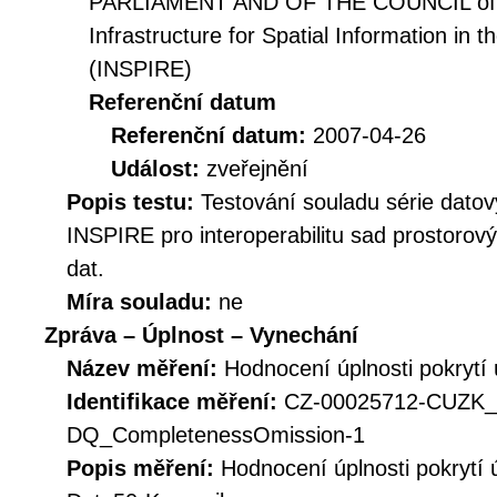
PARLIAMENT AND OF THE COUNCIL of 14
Infrastructure for Spatial Information i
(INSPIRE)
Referenční datum
Referenční datum:
2007-04-26
Událost:
zveřejnění
Popis testu:
Testování souladu série datov
INSPIRE pro interoperabilitu sad prostorov
dat.
Míra souladu:
ne
Zpráva – Úplnost – Vynechání
Název měření:
Hodnocení úplnosti pokryt
Identifikace měření:
CZ-00025712-CUZK_
DQ_CompletenessOmission-1
Popis měření:
Hodnocení úplnosti pokrytí