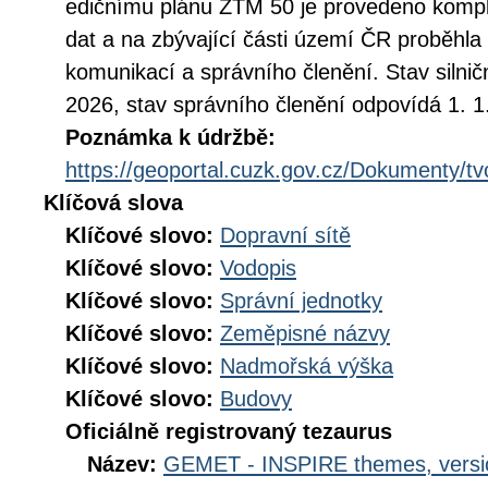
edičnímu plánu ZTM 50 je provedeno kompl
dat a na zbývající části území ČR proběhla 
komunikací a správního členění. Stav silni
2026, stav správního členění odpovídá 1. 1
Poznámka k údržbě:
https://geoportal.cuzk.gov.cz/Dokumenty/
Klíčová slova
Klíčové slovo:
Dopravní sítě
Klíčové slovo:
Vodopis
Klíčové slovo:
Správní jednotky
Klíčové slovo:
Zeměpisné názvy
Klíčové slovo:
Nadmořská výška
Klíčové slovo:
Budovy
Oficiálně registrovaný tezaurus
Název:
GEMET - INSPIRE themes, versi