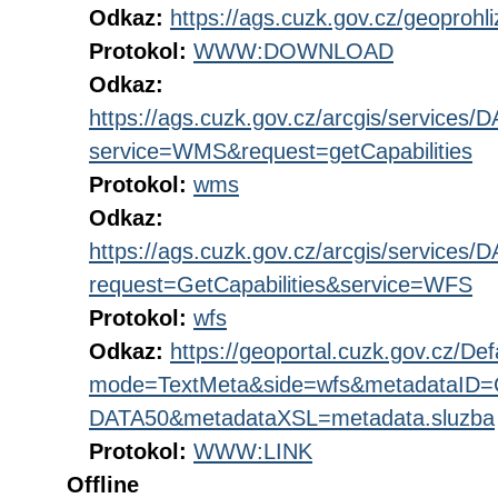
Odkaz:
https://ags.cuzk.gov.cz/geoproh
Protokol:
WWW:DOWNLOAD
Odkaz:
https://ags.cuzk.gov.cz/arcgis/service
service=WMS&request=getCapabilities
Protokol:
wms
Odkaz:
https://ags.cuzk.gov.cz/arcgis/service
request=GetCapabilities&service=WFS
Protokol:
wfs
Odkaz:
https://geoportal.cuzk.gov.cz/Def
mode=TextMeta&side=wfs&metadataID
DATA50&metadataXSL=metadata.sluzba
Protokol:
WWW:LINK
Offline