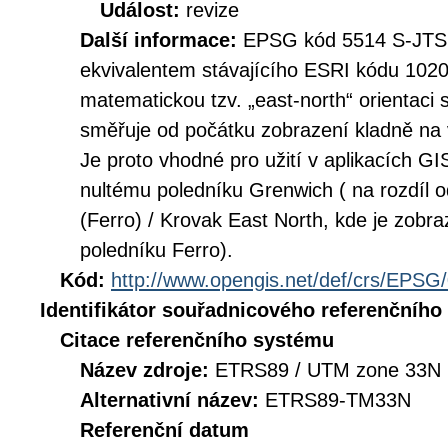
Událost:
revize
Další informace:
EPSG kód 5514 S-JTSK 
ekvivalentem stávajícího ESRI kódu 102
matematickou tzv. „east-north“ orientaci
směřuje od počátku zobrazení kladně na 
Je proto vhodné pro užití v aplikacích GI
nultému poledníku Grenwich ( na rozdí
(Ferro) / Krovak East North, kde je zobr
poledníku Ferro).
Kód:
http://www.opengis.net/def/crs/EPSG
Identifikátor souřadnicového referenčníh
Citace referenčního systému
Název zdroje:
ETRS89 / UTM zone 33N 
Alternativní název:
ETRS89-TM33N
Referenční datum