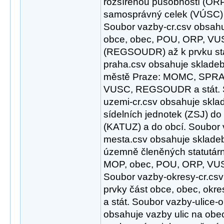
rozšířenou působností (ORP
samosprávný celek (VÚSC) 
Soubor vazby-cr.csv obsahu
obce, obec, POU, ORP, VUS
(REGSOUDR) až k prvku stá
praha.csv obsahuje skladeb
městě Praze: MOMC, SPRA
VUSC, REGSOUDR a stát. S
uzemi-cr.csv obsahuje skla
sídelních jednotek (ZSJ) do
(KATUZ) a do obcí. Soubor 
mesta.csv obsahuje sklade
územně členěných statutá
MOP, obec, POU, ORP, VU
Soubor vazby-okresy-cr.cs
prvky část obce, obec, okres
a stát. Soubor vazby-ulice-ob
obsahuje vazby ulic na obe