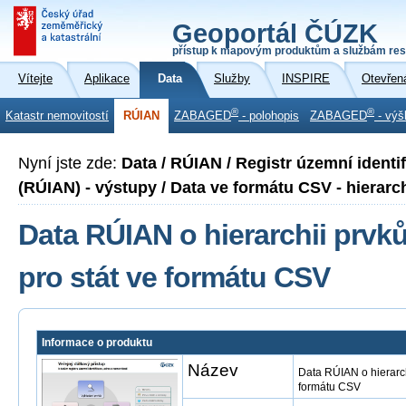
Geoportál ČÚZK
přístup k mapovým produktům a službám res
Vítejte
Aplikace
Data
Služby
INSPIRE
Otevřen
®
®
Katastr nemovitostí
RÚIAN
ZABAGED
- polohopis
ZABAGED
- výš
Nyní jste zde:
Data / RÚIAN / Registr územní identi
(RÚIAN) - výstupy / Data ve formátu CSV - hierarch
Data RÚIAN o hierarchii prv
pro stát ve formátu CSV
Informace o produktu
Název
Data RÚIAN o hierarch
formátu CSV