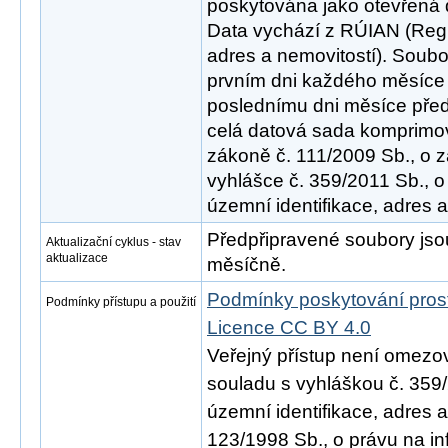
poskytována jako otevřená 
Data vychází z RÚIAN (Regis
adres a nemovitostí). Soub
prvním dni každého měsíce 
poslednímu dni měsíce před
celá datová sada komprimov
zákoně č. 111/2009 Sb., o z
vyhlášce č. 359/2011 Sb., o
územní identifikace, adres a
Předpřipravené soubory js
Aktualizační cyklus - stav
aktualizace
měsíčně.
Podmínky poskytování pros
Podmínky přístupu a použití
Licence CC BY 4.0
Veřejný přístup není omezo
souladu s vyhláškou č. 359/
územní identifikace, adres 
123/1998 Sb., o právu na in