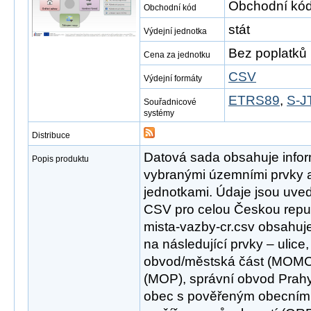
Obchodní kód
Obchodní kód
stát
Výdejní jednotka
Bez poplatků
Cena za jednotku
CSV
Výdejní formáty
ETRS89
,
S-J
Souřadnicové
systémy
Distribuce
Datová sada obsahuje info
Popis produktu
vybranými územními prvky 
jednotkami. Údaje jsou uv
CSV pro celou Českou repub
mista-vazby-cr.csv obsahuj
na následující prvky – ulice
obvod/městská část (MOMC
(MOP), správní obvod Pra
obec s pověřeným obecním