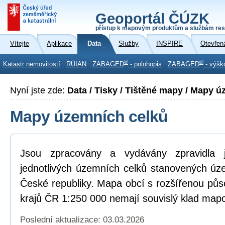
Geoportál ČÚZK
přístup k mapovým produktům a službám res
Vítejte
Aplikace
Data
Služby
INSPIRE
Otevřen
®
®
Katastr nemovitostí
RÚIAN
ZABAGED
- polohopis
ZABAGED
- výšk
Nyní jste zde:
Data / Tisky / Tištěné mapy / Mapy 
Mapy územních celků
Jsou zpracovány a vydávány zpravidla
jednotlivých územních celků stanovených ú
České republiky. Mapa obcí s rozšířenou pů
krajů ČR 1:250 000 nemají souvislý klad mapo
Poslední aktualizace: 03.03.2026