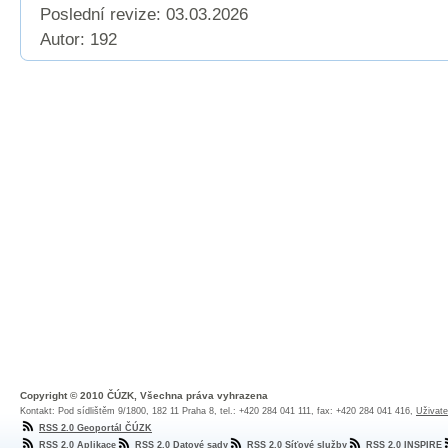
Poslední revize:
03.03.2026
Autor: 192
Copyright © 2010 ČÚZK, Všechna práva vyhrazena
Kontakt: Pod sídlištěm 9/1800, 182 11 Praha 8, tel.: +420 284 041 111, fax: +420 284 041 416,
Uživate
RSS 2.0 Geoportál ČÚZK
RSS 2.0 Aplikace
RSS 2.0 Datové sady
RSS 2.0 Síťové služby
RSS 2.0 INSPIRE