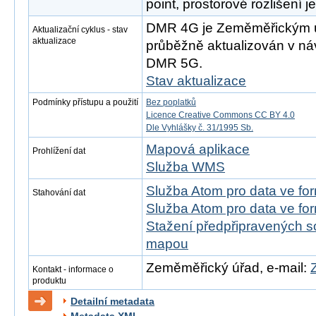
point, prostorové rozlišení j
DMR 4G je Zeměměřickým 
Aktualizační cyklus - stav
aktualizace
průběžně aktualizován v náv
DMR 5G.
Stav aktualizace
Podmínky přístupu a použití
Bez poplatků
Licence Creative Commons CC BY 4.0
Dle Vyhlášky č. 31/1995 Sb.
Mapová aplikace
Prohlížení dat
Služba WMS
Služba Atom pro data ve fo
Stahování dat
Služba Atom pro data ve fo
Stažení předpřipravených s
mapou
Zeměměřický úřad, e-mail:
Kontakt - informace o
produktu
Detailní metadata