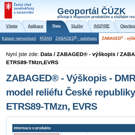
Geoportál ČÚZK
přístup k mapovým produktům a službám res
Vítejte
Aplikace
Data
Služby
INSPIRE
Otevřen
®
®
Katastr nemovitostí
RÚIAN
ZABAGED
- polohopis
ZABAGED
- výš
Nyní jste zde:
Data / ZABAGED® - výškopis / ZAB
ETRS89-TMzn,EVRS
ZABAGED® - Výškopis - DMR 4
model reliéfu České republik
ETRS89-TMzn, EVRS
Informace o produktu