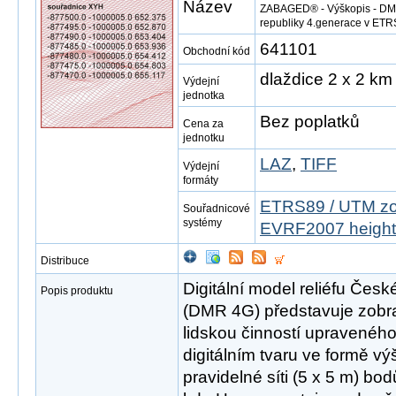
Název
ZABAGED® - Výškopis - DMR 
republiky 4.generace v ET
641101
Obchodní kód
dlaždice 2 x 2 km
Výdejní
jednotka
Bez poplatků
Cena za
jednotku
LAZ
,
TIFF
Výdejní
formáty
ETRS89 / UTM zo
Souřadnicové
systémy
EVRF2007 height
Distribuce
Digitální model reliéfu Česk
Popis produktu
(DMR 4G) představuje zobr
lidskou činností upravené
digitálním tvaru ve formě vý
pravidelné síti (5 x 5 m) bo