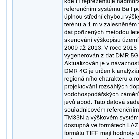
kde H reprezentuje nadmoř
referenčním systému Balt p
úplnou střední chybou výšk
terénu a 1 m v zalesněném t
dat pořízených metodou le
skenování výškopisu území 
2009 až 2013. V roce 2016
vygenerován z dat DMR 5G
Aktualizován je v návaznost
DMR 4G je určen k analýzá
regionálního charakteru a ro
projektování rozsáhlých do
vodohospodářských záměrů,
jevů apod. Tato datová sad
souřadnicovém referenční
TM33N a výškovém systému
dostupná ve formátech LAZ
formátu TIFF mají hodnoty ul