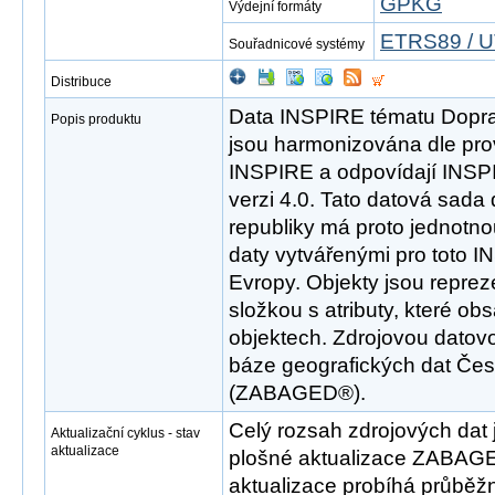
GPKG
Výdejní formáty
ETRS89 / U
Souřadnicové systémy
Distribuce
Data INSPIRE tématu Doprav
Popis produktu
jsou harmonizována dle pro
INSPIRE a odpovídají INSP
verzi 4.0. Tato datová sada
republiky má proto jednotno
daty vytvářenými pro toto I
Evropy. Objekty jsou repre
složkou s atributy, které ob
objektech. Zdrojovou datov
báze geografických dat Čes
(ZABAGED®).
Celý rozsah zdrojových dat 
Aktualizační cyklus - stav
aktualizace
plošné aktualizace ZABAGE
aktualizace probíhá průběž