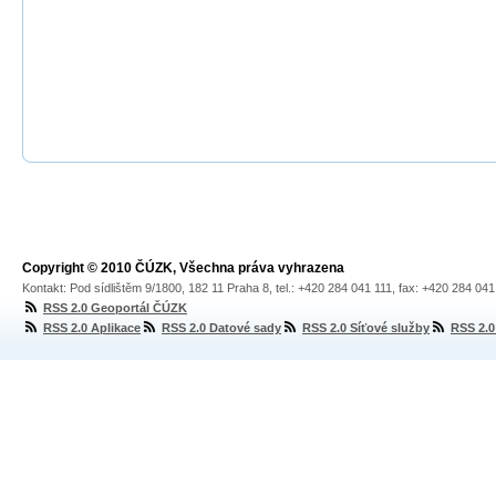
Copyright © 2010 ČÚZK, Všechna práva vyhrazena
Kontakt: Pod sídlištěm 9/1800, 182 11 Praha 8, tel.: +420 284 041 111, fax: +420 284 04
RSS 2.0 Geoportál ČÚZK
RSS 2.0 Aplikace
RSS 2.0 Datové sady
RSS 2.0 Síťové služby
RSS 2.0