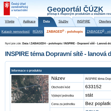
Geoportál ČÚZK
přístup k mapovým produktům a službám res
Vítejte
Aplikace
Data
Služby
INSPIRE
Otevřen
®
®
Katastr nemovitostí
RÚIAN
ZABAGED
- polohopis
ZABAGED
- vý
Nyní jste zde:
Data / ZABAGED® - polohopis / INSPIRE - Dopravní sítě - Lanová 
INSPIRE téma Dopravní sítě - lanová
Informace o produktu
Název
INSPIRE téma Dopr
633152
Obchodní kód
stát
Výdejní jednotka
Bez poplatk
Cena za jednotku