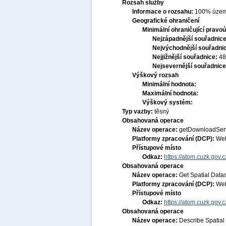
Rozsah služby
Informace o rozsahu:
100% územ
Geografické ohraničení
Minimální ohraničující pravoú
Nejzápadnější souřadnic
Nejvýchodnější souřadni
Nejjižnější souřadnice:
48
Nejsevernější souřadnic
Výškový rozsah
Minimální hodnota:
Maximální hodnota:
Výškový systém:
Typ vazby:
těsný
Obsahovaná operace
Název operace:
getDownloadSer
Platformy zpracování (DCP):
Web
Přístupové místo
Odkaz:
https://atom.cuzk.gov.
Obsahovaná operace
Název operace:
Get Spatial Data
Platformy zpracování (DCP):
Web
Přístupové místo
Odkaz:
https://atom.cuzk.gov
Obsahovaná operace
Název operace:
Describe Spatial