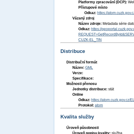
Platformy zpracování (DCP):
Web
Přístupové místo
Odkaz:
https://atom.cuzk.gov
Vázaný zdroj
Název zdroje:
Metadata série dat
Odkaz:
https://geoportal.cuzk.go
REQUEST=GetRecordById&SERV
CUZK-EL_TIN
Distribuce
Distribuční formát
Název:
GML
Verze:
Specifikace:
Možnosti přenosu
Jednotky distribuce:
stát
Online
Odkaz:
https://atom.cuzk.gov.cz/E
Protokol:
atom
Kvalita služby
Úroveň působnosti
Úroveň popisu kvality:
služba