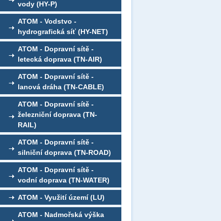
vody (HY-P)
ATOM - Vodstvo -
hydrografická síť (HY-NET)
ATOM - Dopravní sítě -
letecká doprava (TN-AIR)
ATOM - Dopravní sítě -
lanová dráha (TN-CABLE)
ATOM - Dopravní sítě -
železniční doprava (TN-
RAIL)
ATOM - Dopravní sítě -
silniční doprava (TN-ROAD)
ATOM - Dopravní sítě -
vodní doprava (TN-WATER)
ATOM - Využití území (LU)
ATOM - Nadmořská výška