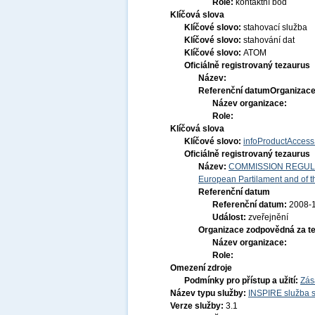
Role:
kontaktní bod
Klíčová slova
Klíčové slovo:
stahovací služba
Klíčové slovo:
stahování dat
Klíčové slovo:
ATOM
Oficiálně registrovaný tezaurus
Název:
Referenční datum
Organizace
Název organizace:
Role:
Klíčová slova
Klíčové slovo:
infoProductAccess
Oficiálně registrovaný tezaurus
Název:
COMMISSION REGULATI
European Partilament and of th
Referenční datum
Referenční datum:
2008-
Událost:
zveřejnění
Organizace zodpovědná za t
Název organizace:
Role:
Omezení zdroje
Podmínky pro přístup a užití:
Zás
Název typu služby:
INSPIRE služba s
Verze služby:
3.1