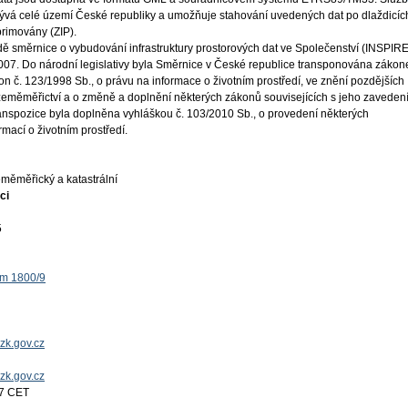
rývá celé území České republiky a umožňuje stahování uvedených dat po dlaždicíc
primovány (ZIP).
ě směrnice o vybudování infrastruktury prostorových dat ve Společenství (INSPIRE
 2007. Do národní legislativy byla Směrnice v České republice transponována záko
on č. 123/1998 Sb., o právu na informace o životním prostředí, ve znění pozdějších
 zeměměřictví a o změně a doplnění některých zákonů souvisejících s jeho zaveden
ranspozice byla doplněna vyhláškou č. 103/2010 Sb., o provedení některých
mací o životním prostředí.
měměřický a katastrální
ci
5
ěm 1800/9
zk.gov.cz
uzk.gov.cz
17 CET