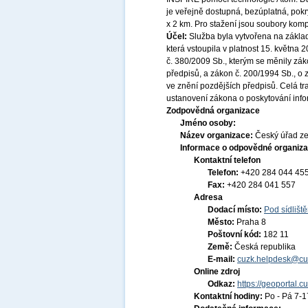
je veřejně dostupná, bezúplatná, pok
x 2 km. Pro stažení jsou soubory kom
Účel:
Služba byla vytvořena na základ
která vstoupila v platnost 15. května
č. 380/2009 Sb., kterým se měnily zák
předpisů, a zákon č. 200/1994 Sb., o
ve znění pozdějších předpisů. Celá t
ustanovení zákona o poskytování infor
Zodpovědná organizace
Jméno osoby:
Název organizace:
Český úřad ze
Informace o odpovědné organiza
Kontaktní telefon
Telefon:
+420 284 044 45
Fax:
+420 284 041 557
Adresa
Dodací místo:
Pod sídlišt
Město:
Praha 8
Poštovní kód:
182 11
Země:
Česká republika
E-mail:
cuzk.helpdesk@cu
Online zdroj
Odkaz:
https://geoportal.c
Kontaktní hodiny:
Po - Pá 7-