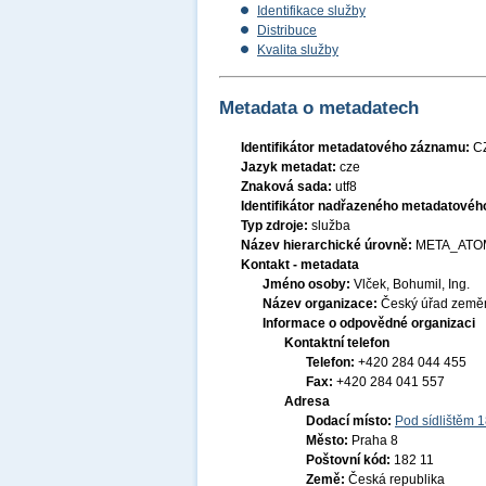
Identifikace služby
Distribuce
Kvalita služby
Metadata o metadatech
Identifikátor metadatového záznamu:
C
Jazyk metadat:
cze
Znaková sada:
utf8
Identifikátor nadřazeného metadatové
Typ zdroje:
služba
Název hierarchické úrovně:
META_ATO
Kontakt - metadata
Jméno osoby:
Vlček, Bohumil, Ing.
Název organizace:
Český úřad zeměm
Informace o odpovědné organizaci
Kontaktní telefon
Telefon:
+420 284 044 455
Fax:
+420 284 041 557
Adresa
Dodací místo:
Pod sídlištěm 
Město:
Praha 8
Poštovní kód:
182 11
Země:
Česká republika