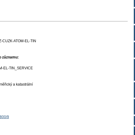
Z-CUZK-ATOM-EL-TIN
ho záznamu:
M-EL-TIN_SERVICE
ěřický a katastrální
1800/9