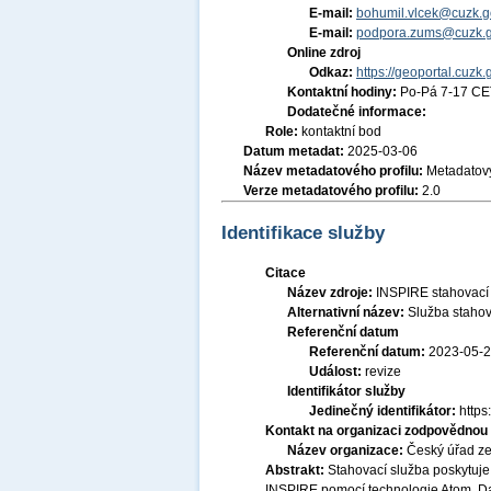
E-mail:
bohumil.vlcek@cuzk.g
E-mail:
podpora.zums@cuzk.g
Online zdroj
Odkaz:
https://geoportal.cuzk.
Kontaktní hodiny:
Po-Pá 7-17 CE
Dodatečné informace:
Role:
kontaktní bod
Datum metadat:
2025-03-06
Název metadatového profilu:
Metadatový
Verze metadatového profilu:
2.0
Identifikace služby
Citace
Název zdroje:
INSPIRE stahovací
Alternativní název:
Služba stahov
Referenční datum
Referenční datum:
2023-05-
Událost:
revize
Identifikátor služby
Jedinečný identifikátor:
http
Kontakt na organizaci zodpovědnou 
Název organizace:
Český úřad ze
Abstrakt:
Stahovací služba poskytuje
INSPIRE pomocí technologie Atom. D