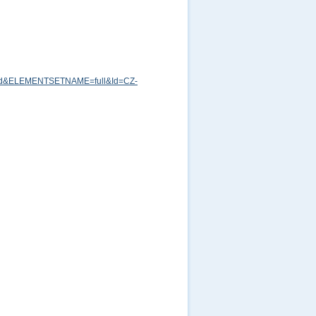
md&ELEMENTSETNAME=full&Id=CZ-