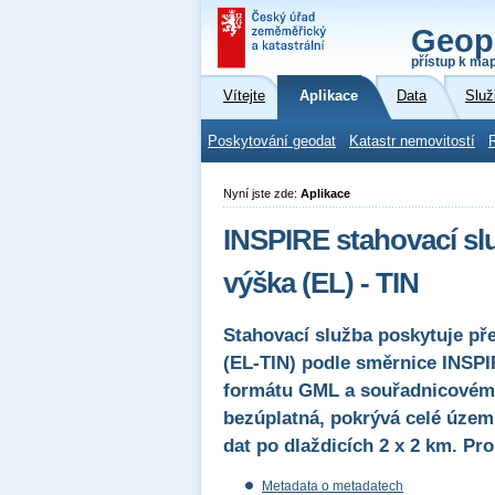
Geop
přístup k ma
Vítejte
Aplikace
Data
Služ
Poskytování geodat
Katastr nemovitostí
Nyní jste zde:
Aplikace
INSPIRE stahovací s
výška (EL) - TIN
Stahovací služba poskytuje př
(EL-TIN) podle směrnice INSPI
formátu GML a souřadnicovém 
bezúplatná, pokrývá celé územ
dat po dlaždicích 2 x 2 km. Pr
Metadata o metadatech