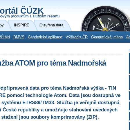
ortál ČÚZK
povým produktům a službám resortu
by
INSPIRE
Otevřená data
RÚIAN
DMVS
Geodetické aplikace
Výškopis ČR
Geografická jména
Ar
lužba ATOM pro téma Nadmořská
edpřipravená data pro téma Nadmořská výška - TIN
RE pomocí technologie Atom. Data jsou dostupná ve
systému ETRS89/TM33. Služba je veřejně dostupná,
í České republiky a umožňuje stahování uvedených
o stažení jsou soubory komprimovány (ZIP).