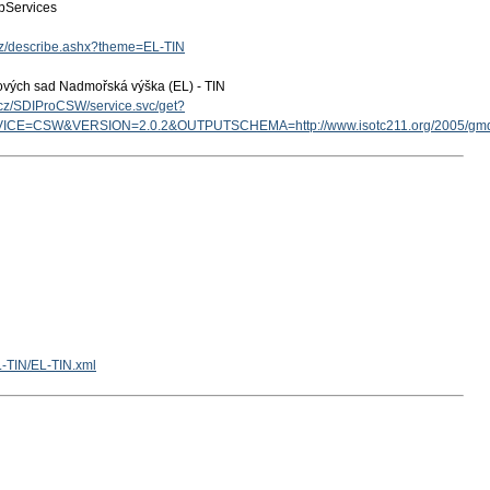
Services
.cz/describe.ashx?theme=EL-TIN
ových sad Nadmořská výška (EL) - TIN
v.cz/SDIProCSW/service.svc/get?
ICE=CSW&VERSION=2.0.2&OUTPUTSCHEMA=http://www.isotc211.org/2005/g
L-TIN/EL-TIN.xml