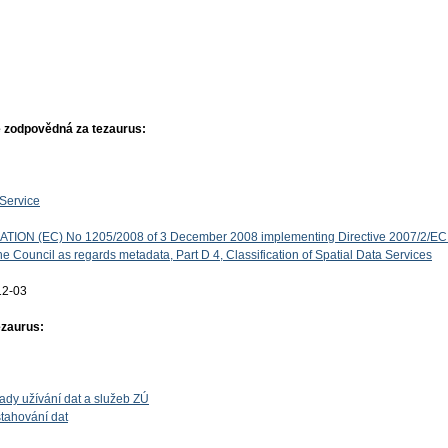
 zodpovědná za tezaurus:
Service
ON (EC) No 1205/2008 of 3 December 2008 implementing Directive 2007/2/EC 
e Council as regards metadata, Part D 4, Classification of Spatial Data Services
12-03
ezaurus:
ady užívání dat a služeb ZÚ
tahování dat