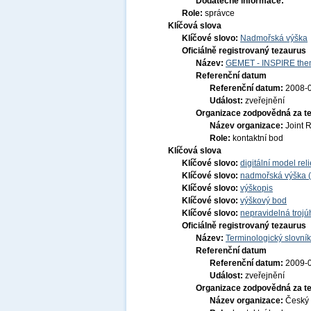
Dodatečné informace:
Role:
správce
Klíčová slova
Klíčové slovo:
Nadmořská výška
Oficiálně registrovaný tezaurus
Název:
GEMET - INSPIRE them
Referenční datum
Referenční datum:
2008-
Událost:
zveřejnění
Organizace zodpovědná za t
Název organizace:
Joint 
Role:
kontaktní bod
Klíčová slova
Klíčové slovo:
digitální model re
Klíčové slovo:
nadmořská výška 
Klíčové slovo:
výškopis
Klíčové slovo:
výškový bod
Klíčové slovo:
nepravidelná trojú
Oficiálně registrovaný tezaurus
Název:
Terminologický slovník
Referenční datum
Referenční datum:
2009-
Událost:
zveřejnění
Organizace zodpovědná za t
Název organizace:
Český 