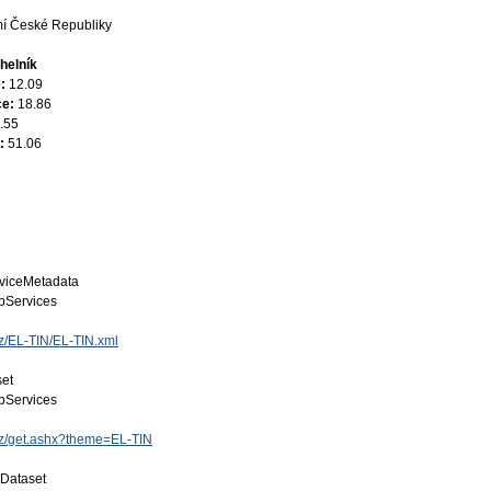
í České Republiky
helník
e:
12.09
ce:
18.86
.55
e:
51.06
viceMetadata
Services
cz/EL-TIN/EL-TIN.xml
set
Services
.cz/get.ashx?theme=EL-TIN
 Dataset