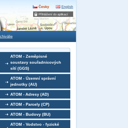
Česky
English
Přihlášení do aplikací
chiválie
ATOM - Zeměpisné
soustavy souřadnicových
sítí (GGS)
ATOM - Územní správní
jednotky (AU)
ATOM - Adresy (AD)
ATOM - Parcely (CP)
ATOM - Budovy (BU)
ATOM - Vodstvo - fyzické