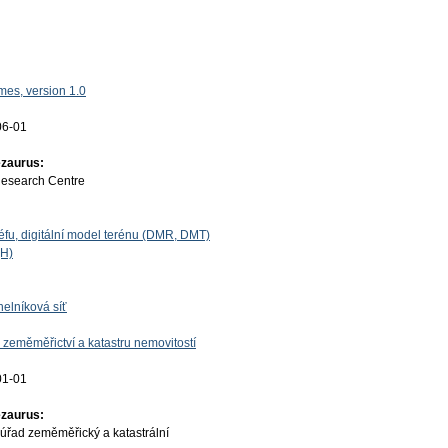
es, version 1.0
06-01
ezaurus:
Research Centre
liéfu, digitální model terénu (DMR, DMT)
(H)
helníková síť
 zeměměřictví a katastru nemovitostí
01-01
ezaurus:
úřad zeměměřický a katastrální