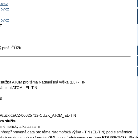
ov.cz
ov.cz
gov.cz
T
 profil ČÚZK
 služba ATOM pro téma Nadmořská výška (EL) - TIN
ání dat ATOM - EL-TIN
20
s://cuzk.cz/CZ-00025712-CUZK_ATOM_EL-TIN
za službu
měměřický a katastrální
 předpřipravená data pro téma Nadmořská výška - TIN (EL-TIN) podle směrnice
ata jsou dostupná ve formátu GML a souřadnicovém systému ETRS89/TM33. Služ