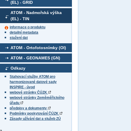
(EL) - GRID
ATOM - Nadmořská výška
(EL) - TIN
informace o produktu
detailní metadata
stažení dat
ATOM - Ortofotosnímky (OI)
ATOM - GEONAMES (GN)
Odkazy
Stahovací služby ATOM pro
harmonizované datové sady
INSPIRE - úvod
webové stránky ČÚZK
webové stránky Zeměměřického
úřadu
předpisy a dokumenty
Podmínky poskytování ČÚZK
Zásady užívání dat a služeb ZÚ
ba