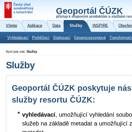
Geoportál ČÚZK
přístup k mapovým produktům a službám res
Vítejte
Aplikace
Data
Služby
INSPIRE
Otevřen
Vyhledávací
Prohlížecí
Stahovací
Geoprocessingové
Transformač
Nyní jste zde:
Služby
Služby
Geoportál ČÚZK poskytuje násl
služby resortu ČÚZK:
vyhledávací
, umožňující vyhledání soubo
služeb na základě metadat a umožňující 