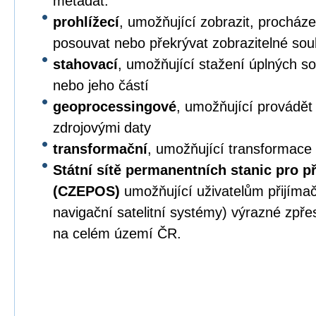
metadat.
prohlížecí
, umožňující zobrazit, procházet,
posouvat nebo překrývat zobrazitelné sou
stahovací
, umožňující stažení úplných s
nebo jeho částí
geoprocessingové
, umožňující provádět
zdrojovými daty
transformační
, umožňující transformace
Státní sítě permanentních stanic pro p
(CZEPOS)
umožňující uživatelům přijíma
navigační satelitní systémy) výrazné zpř
na celém území ČR.