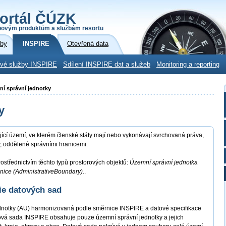
ortál ČÚZK
povým produktům a službám resortu
žby
INSPIRE
Otevřená data
ové služby INSPIRE
Sdílení INSPIRE dat a služeb
Monitoring a reporting
ní správní jednotky
y
jící území, ve kterém členské státy mají nebo vykonávají svrchovaná práva,
vy, oddělené správními hranicemi.
ostřednictvím těchto typů prostorových objektů:
Územní správní jednotka
anice (AdministrativeBoundary).
.
ie datových sad
dnotky (AU) harmonizovaná podle směrnice INSPIRE a datové specifikace
ová sada INSPIRE obsahuje pouze územní správní jednotky a jejich