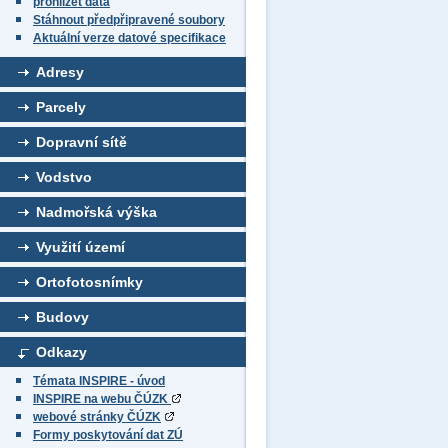
prohlížet data
Stáhnout předpřipravené soubory
Aktuální verze datové specifikace
Adresy
Parcely
Dopravní sítě
Vodstvo
Nadmořská výška
Využití území
Ortofotosnímky
Budovy
Odkazy
Témata INSPIRE - úvod
INSPIRE na webu ČÚZK
webové stránky ČÚZK
Formy poskytování dat ZÚ