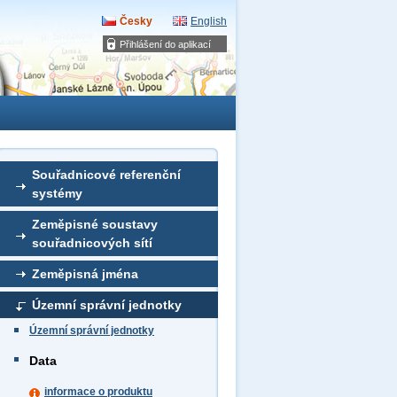
Česky
English
Přihlášení do aplikací
Souřadnicové referenční
systémy
Zeměpisné soustavy
souřadnicových sítí
Zeměpisná jména
Územní správní jednotky
Územní správní jednotky
Data
informace o produktu