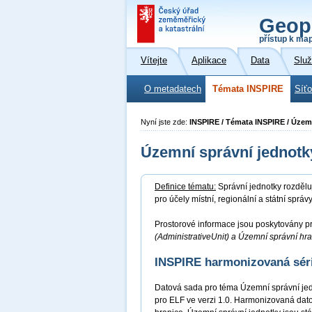
Geop
přístup k ma
Vítejte
Aplikace
Data
Slu
O metadatech
Témata INSPIRE
Síť
Nyní jste zde:
INSPIRE / Témata INSPIRE / Územ
Územní správní jednotk
Definice tématu:
Správní jednotky rozdělu
pro účely místní, regionální a státní sprá
Prostorové informace jsou poskytovány pr
(AdministrativeUnit) a Územní správní hr
INSPIRE harmonizovaná sér
Datová sada pro téma Územní správní je
pro ELF ve verzi 1.0. Harmonizovaná dat