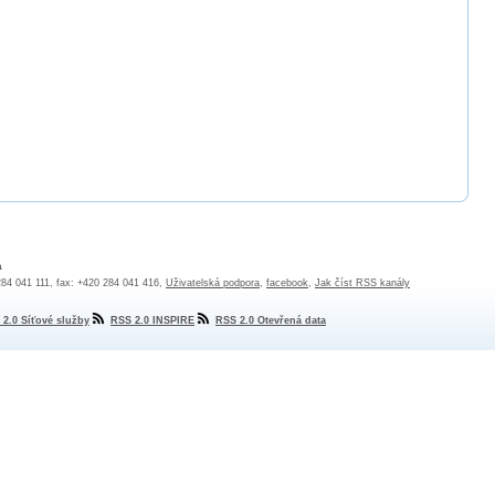
a
 284 041 111, fax: +420 284 041 416,
Uživatelská podpora
,
facebook
,
Jak číst RSS kanály
 2.0 Síťové služby
RSS 2.0 INSPIRE
RSS 2.0 Otevřená data