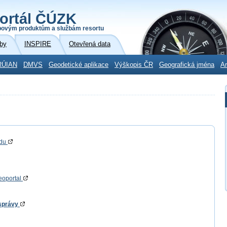
ortál ČÚZK
povým produktům a službám resortu
by
INSPIRE
Otevřená data
RÚIAN
DMVS
Geodetické aplikace
Výškopis ČR
Geografická jména
Ar
adu
eoportal
 správy