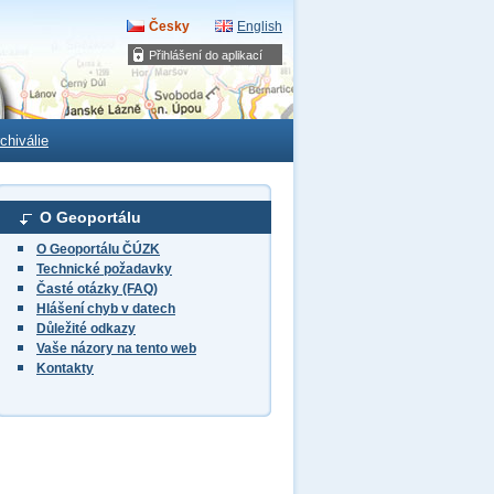
Česky
English
Přihlášení do aplikací
chiválie
O Geoportálu
O Geoportálu ČÚZK
Technické požadavky
Časté otázky (FAQ)
Hlášení chyb v datech
Důležité odkazy
Vaše názory na tento web
Kontakty