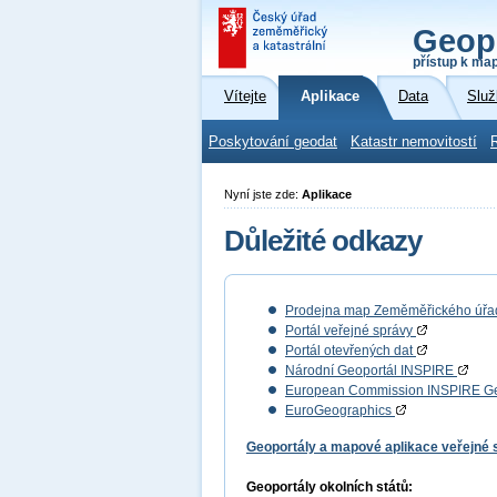
Geop
přístup k ma
Vítejte
Aplikace
Data
Služ
Poskytování geodat
Katastr nemovitostí
Nyní jste zde:
Aplikace
Důležité odkazy
Prodejna map Zeměměřického úř
Portál veřejné správy
Portál otevřených dat
Národní Geoportál INSPIRE
European Commission INSPIRE G
EuroGeographics
Geoportály a mapové aplikace veřejné
Geoportály okolních států: