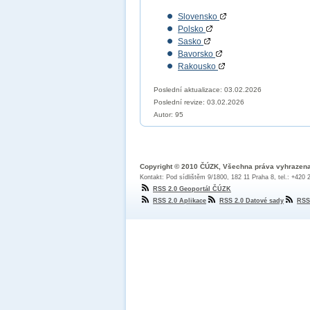
Slovensko
Polsko
Sasko
Bavorsko
Rakousko
Poslední aktualizace: 03.02.2026
Poslední revize:
03.02.2026
Autor: 95
Copyright © 2010 ČÚZK, Všechna práva vyhrazen
Kontakt: Pod sídlištěm 9/1800, 182 11 Praha 8, tel.: +420
RSS 2.0 Geoportál ČÚZK
RSS 2.0 Aplikace
RSS 2.0 Datové sady
RSS