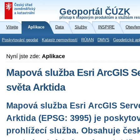
Geoportál ČÚZK
přístup k mapovým produktům a službám res
Vítejte
Aplikace
Data
Služby
INSPIRE
Otevřen
Poskytování geodat
Katastr nemovitostí
RÚIAN
DMVS
Geodetické ap
Nyní jste zde:
Aplikace
Mapová služba Esri ArcGIS S
světa Arktida
Mapová služba Esri ArcGIS Serve
Arktida (EPSG: 3995) je poskyto
prohlížecí služba. Obsahuje čes