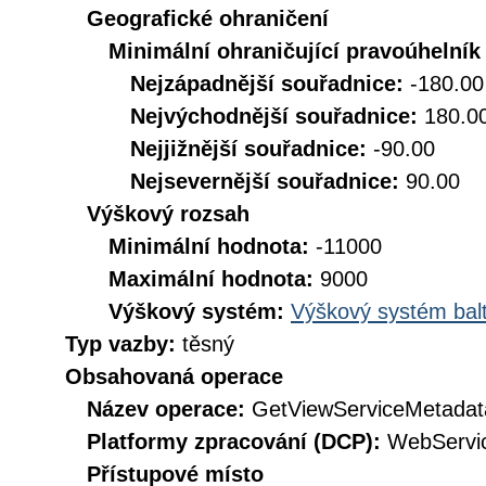
Geografické ohraničení
Minimální ohraničující pravoúhelník
Nejzápadnější souřadnice:
-180.00
Nejvýchodnější souřadnice:
180.0
Nejjižnější souřadnice:
-90.00
Nejsevernější souřadnice:
90.00
Výškový rozsah
Minimální hodnota:
-11000
Maximální hodnota:
9000
Výškový systém:
Výškový systém balt
Typ vazby:
těsný
Obsahovaná operace
Název operace:
GetViewServiceMetadat
Platformy zpracování (DCP):
WebServi
Přístupové místo