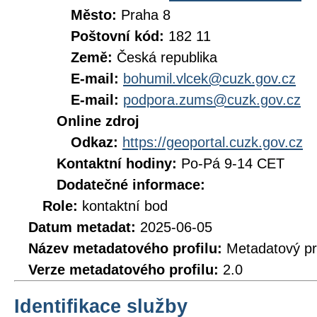
Město:
Praha 8
Poštovní kód:
182 11
Země:
Česká republika
E-mail:
bohumil.vlcek@cuzk.gov.cz
E-mail:
podpora.zums@cuzk.gov.cz
Online zdroj
Odkaz:
https://geoportal.cuzk.gov.cz
Kontaktní hodiny:
Po-Pá 9-14 CET
Dodatečné informace:
Role:
kontaktní bod
Datum metadat:
2025-06-05
Název metadatového profilu:
Metadatový pr
Verze metadatového profilu:
2.0
Identifikace služby