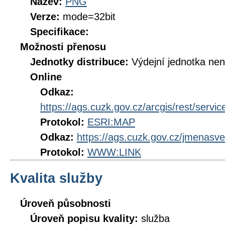
Název:
PNG
Verze:
mode=32bit
Specifikace:
Možnosti přenosu
Jednotky distribuce:
Výdejní jednotka ne
Online
Odkaz:
https://ags.cuzk.gov.cz/arcgis/rest/serv
Protokol:
ESRI:MAP
Odkaz:
https://ags.cuzk.gov.cz/jmenasve
Protokol:
WWW:LINK
Kvalita služby
Úroveň působnosti
Úroveň popisu kvality:
služba