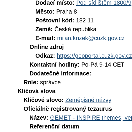
Dodací místo:
Pod sídlištěm 1800/9
Město:
Praha 8
Poštovní kód:
182 11
Země:
Česká republika
E-mail:
milan.krizek@cuzk.gov.cz
Online zdroj
Odkaz:
https://geoportal.cuzk.gov.cz
Kontaktní hodiny:
Po-Pá 9-14 CET
Dodatečné informace:
Role:
správce
Klíčová slova
Klíčové slovo:
Zeměpisné názvy
Oficiálně registrovaný tezaurus
Název:
GEMET - INSPIRE themes, ver
Referenční datum