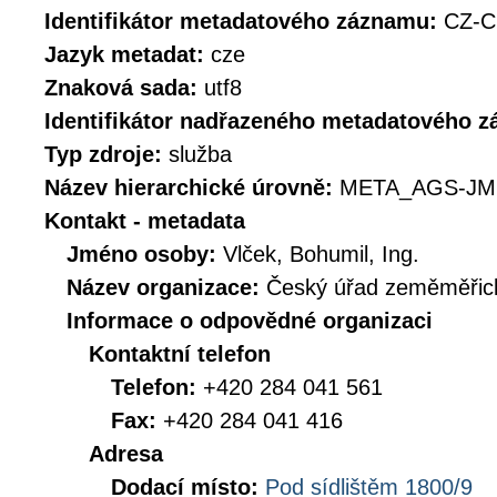
Identifikátor metadatového záznamu:
CZ-
Jazyk metadat:
cze
Znaková sada:
utf8
Identifikátor nadřazeného metadatového 
Typ zdroje:
služba
Název hierarchické úrovně:
META_AGS-JM
Kontakt - metadata
Jméno osoby:
Vlček, Bohumil, Ing.
Název organizace:
Český úřad zeměměřick
Informace o odpovědné organizaci
Kontaktní telefon
Telefon:
+420 284 041 561
Fax:
+420 284 041 416
Adresa
Dodací místo:
Pod sídlištěm 1800/9