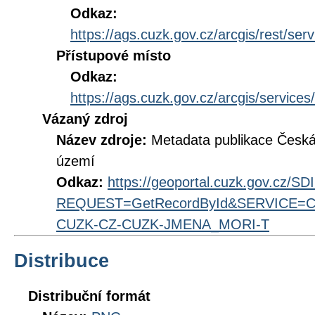
Odkaz:
https://ags.cuzk.gov.cz/arcgis/rest/se
Přístupové místo
Odkaz:
https://ags.cuzk.gov.cz/arcgis/servic
Vázaný zdroj
Název zdroje:
Metadata publikace Česk
území
Odkaz:
https://geoportal.cuzk.gov.cz/S
REQUEST=GetRecordById&SERVICE=CS
CUZK-CZ-CUZK-JMENA_MORI-T
Distribuce
Distribuční formát