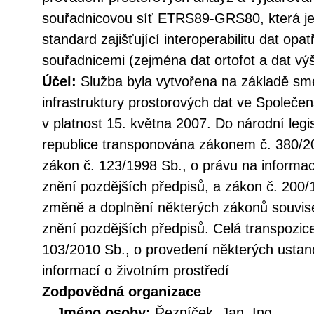
souřadnicovou síť ETRS89-GRS80, která je
standard zajišťující interoperabilitu dat op
souřadnicemi (zejména dat ortofot a dat vý
Účel:
Služba byla vytvořena na základě sm
infrastruktury prostorových dat ve Společen
v platnost 15. května 2007. Do národní legi
republice transponována zákonem č. 380/20
zákon č. 123/1998 Sb., o právu na informac
znění pozdějších předpisů, a zákon č. 200/
změně a doplnění některých zákonů souvise
znění pozdějších předpisů. Celá transpozic
103/2010 Sb., o provedení některých ustan
informací o životním prostředí
Zodpovědná organizace
Jméno osoby:
Řezníček, Jan, Ing.