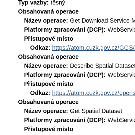
Typ vazby:
těsný
Obsahovaná operace
Název operace:
Get Download Service 
Platformy zpracování (DCP):
WebServi
Přístupové místo
Odkaz:
https://atom.cuzk.gov.cz/GG
Obsahovaná operace
Název operace:
Describe Spatial Datase
Platformy zpracování (DCP):
WebServi
Přístupové místo
Odkaz:
https://atom.cuzk.gov.cz/ope
Obsahovaná operace
Název operace:
Get Spatial Dataset
Platformy zpracování (DCP):
WebServi
Přístupové místo