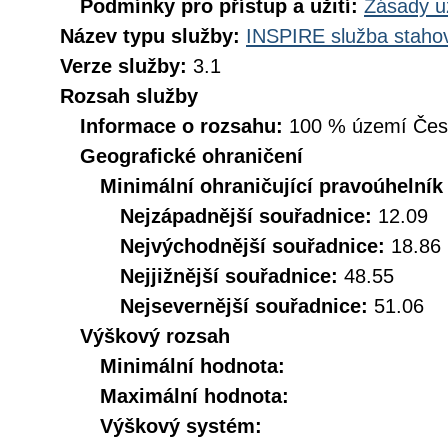
Podmínky pro přístup a užití:
Zásady u
Název typu služby:
INSPIRE služba stahov
Verze služby:
3.1
Rozsah služby
Informace o rozsahu:
100 % území České
Geografické ohraničení
Minimální ohraničující pravoúhelník
Nejzápadnější souřadnice:
12.09
Nejvýchodnější souřadnice:
18.86
Nejjižnější souřadnice:
48.55
Nejsevernější souřadnice:
51.06
Výškový rozsah
Minimální hodnota:
Maximální hodnota:
Výškový systém: