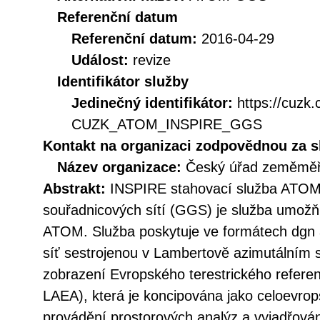
Referenční datum
Referenční datum:
2016-04-29
Událost:
revize
Identifikátor služby
Jedinečný identifikátor:
https://cuzk
CUZK_ATOM_INSPIRE_GGS
Kontakt na organizaci zodpovědnou za s
Název organizace:
Český úřad zeměměři
Abstrakt:
INSPIRE stahovací služba ATOM
souřadnicových sítí (GGS) je služba umožň
ATOM. Služba poskytuje ve formátech dgn a
síť sestrojenou v Lambertově azimutálním
zobrazení Evropského terestrického refer
LAEA), která je koncipována jako celoevrop
provádění prostorových analýz a vyjadřování