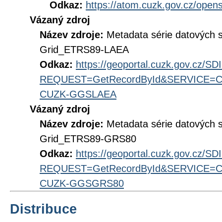
Odkaz:
https://atom.cuzk.gov.cz/ope
Vázaný zdroj
Název zdroje:
Metadata série datových 
Grid_ETRS89-LAEA
Odkaz:
https://geoportal.cuzk.gov.cz/S
REQUEST=GetRecordById&SERVICE=CS
CUZK-GGSLAEA
Vázaný zdroj
Název zdroje:
Metadata série datových 
Grid_ETRS89-GRS80
Odkaz:
https://geoportal.cuzk.gov.cz/S
REQUEST=GetRecordById&SERVICE=CS
CUZK-GGSGRS80
Distribuce