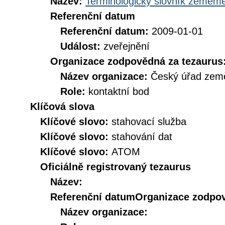
Název:
Terminologický slovník zeměměř
Referenční datum
Referenční datum:
2009-01-01
Událost:
zveřejnění
Organizace zodpovědná za tezaurus
Název organizace:
Český úřad země
Role:
kontaktní bod
Klíčová slova
Klíčové slovo:
stahovací služba
Klíčové slovo:
stahování dat
Klíčové slovo:
ATOM
Oficiálně registrovaný tezaurus
Název:
Referenční datum
Organizace zodpov
Název organizace: