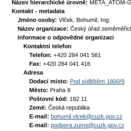
Název hierarchické úrovně:
META_ATOM-G
Kontakt - metadata
Jméno osoby:
Vlček, Bohumil, Ing.
Název organizace:
Český úřad zeměměřick
Informace o odpovědné organizaci
Kontaktní telefon
Telefon:
+420 284 041 561
Fax:
+420 284 041 416
Adresa
Dodací místo:
Pod sídlištěm 1800/9
Město:
Praha 8
Poštovní kód:
182 11
Země:
Česká republika
E-mail:
bohumil.vlcek@cuzk.gov.cz
E-mail:
podpora.zums@cuzk.gov.cz