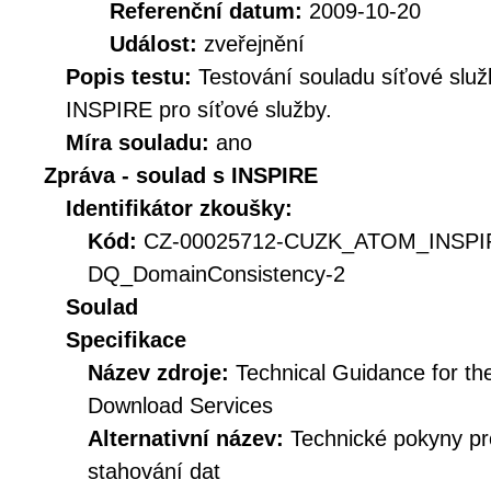
Referenční datum:
2009-10-20
Událost:
zveřejnění
Popis testu:
Testování souladu síťové služ
INSPIRE pro síťové služby.
Míra souladu:
ano
Zpráva - soulad s INSPIRE
Identifikátor zkoušky:
Kód:
CZ-00025712-CUZK_ATOM_INSP
DQ_DomainConsistency-2
Soulad
Specifikace
Název zdroje:
Technical Guidance for t
Download Services
Alternativní název:
Technické pokyny p
stahování dat