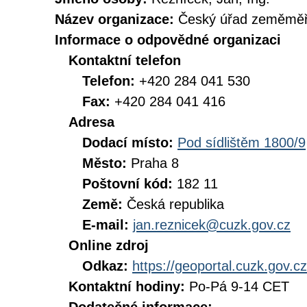
Název organizace:
Český úřad zeměměři
Informace o odpovědné organizaci
Kontaktní telefon
Telefon:
+420 284 041 530
Fax:
+420 284 041 416
Adresa
Dodací místo:
Pod sídlištěm 1800/9
Město:
Praha 8
Poštovní kód:
182 11
Země:
Česká republika
E-mail:
jan.reznicek@cuzk.gov.cz
Online zdroj
Odkaz:
https://geoportal.cuzk.gov.cz
Kontaktní hodiny:
Po-Pá 9-14 CET