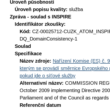
Úroveň působnosti
Úroveň popisu kvality:
služba
Zpráva - soulad s INSPIRE
Identifikátor zkoušky:
Kód:
CZ-00025712-CUZK_ATOM_INSP
DQ_DomainConsistency-1
Soulad
Specifikace
Název zdroje:
Nařízení Komise (ES) č. 9
kterým se provádí směrnice Evropského 
pokud jde o síťové služby
Alternativní název:
COMMISSION REGUL
October 2009 implementing Directive 20
Parliament and of the Council as regards
Referenční datum