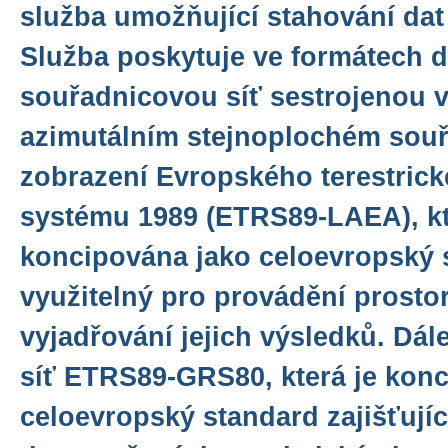
služba umožňující stahování da
Služba poskytuje ve formátech dg
souřadnicovou síť sestrojenou 
azimutálním stejnoplochém sou
zobrazení Evropského terestrick
systému 1989 (ETRS89-LAEA), kt
koncipována jako celoevropský 
využitelný pro provádění prosto
vyjadřování jejich výsledků. Dá
síť ETRS89-GRS80, která je kon
celoevropský standard zajišťující