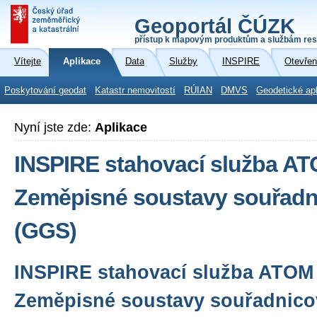
Geoportál ČÚZK
přístup k mapovým produktům a službám res
Vítejte
Aplikace
Data
Služby
INSPIRE
Otevřen
Poskytování geodat
Katastr nemovitostí
RÚIAN
DMVS
Geodetické ap
Nyní jste zde:
Aplikace
INSPIRE stahovací služba A
Zeměpisné soustavy souřadni
(GGS)
INSPIRE stahovací služba ATOM
Zeměpisné soustavy souřadnicov