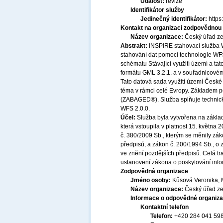
Událost:
revize
Identifikátor služby
Jedinečný identifikátor:
http
Kontakt na organizaci zodpovědnou 
Název organizace:
Český úřad ze
Abstrakt:
INSPIRE stahovací služba 
stahování dat pomocí technologie WF
schématu Stávající využití území a ta
formátu GML 3.2.1. a v souřadnicov
Tato datová sada využití území České
téma v rámci celé Evropy. Základem p
(ZABAGED®). Služba splňuje technick
WFS 2.0.0.
Účel:
Služba byla vytvořena na základ
která vstoupila v platnost 15. května
č. 380/2009 Sb., kterým se měnily zák
předpisů, a zákon č. 200/1994 Sb., o
ve znění pozdějších předpisů. Celá t
ustanovení zákona o poskytování infor
Zodpovědná organizace
Jméno osoby:
Kůsová Veronika, 
Název organizace:
Český úřad ze
Informace o odpovědné organiza
Kontaktní telefon
Telefon:
+420 284 041 59