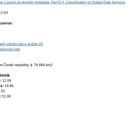
e Council as regards metadata, Part D 4, Classification of Spatial Data Services
12-03
ezaurus:
ady užívání dat a služeb ZÚ
tahování dat
 České republiky, tj. 78 866 km2.
helník
e:
12.09
ce:
18.86
.55
e:
51.06