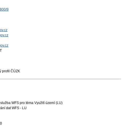
1800/9
ov.cz
ov.cz
gov.cz
T
 profil ČÚZK
služba WFS pro téma Využití území (LU)
ání dat WFS - LU
10