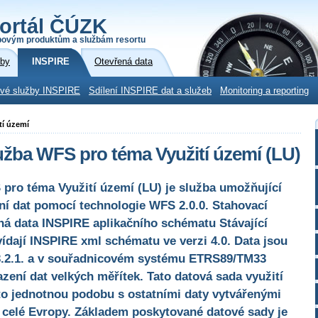
ortál ČÚZK
povým produktům a službám resortu
žby
INSPIRE
Otevřená data
ové služby INSPIRE
Sdílení INSPIRE dat a služeb
Monitoring a reporting
tí území
užba WFS pro téma Využití území (LU)
pro téma Využití území (LU) je služba umožňující
í dat pomocí technologie WFS 2.0.0. Stahovací
á data INSPIRE aplikačního schématu Stávající
vídají INSPIRE xml schématu ve verzi 4.0. Data jsou
.2.1. a v souřadnicovém systému ETRS89/TM33
ení dat velkých měřítek. Tato datová sada využití
o jednotnou podobu s ostatními daty vytvářenými
 celé Evropy. Základem poskytované datové sady je