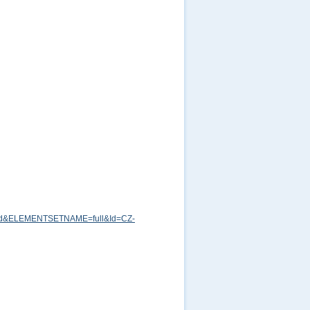
md&ELEMENTSETNAME=full&Id=CZ-