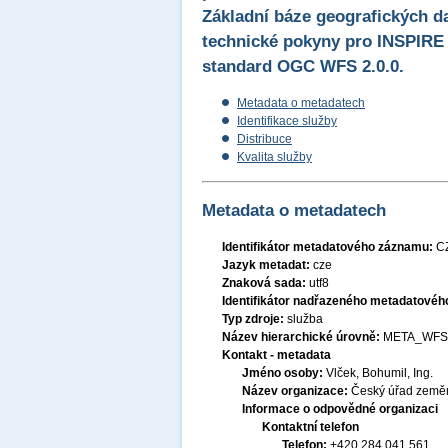
Základní báze geografických d
technické pokyny pro INSPIRE 
standard OGC WFS 2.0.0.
Metadata o metadatech
Identifikace služby
Distribuce
Kvalita služby
Metadata o metadatech
Identifikátor metadatového záznamu:
C
Jazyk metadat:
cze
Znaková sada:
utf8
Identifikátor nadřazeného metadatové
Typ zdroje:
služba
Název hierarchické úrovně:
META_WFS
Kontakt - metadata
Jméno osoby:
Vlček, Bohumil, Ing.
Název organizace:
Český úřad zeměm
Informace o odpovědné organizaci
Kontaktní telefon
Telefon:
+420 284 041 561