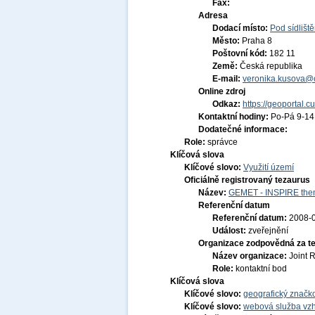
Fax:
Adresa
Dodací místo:
Pod sídlišt
Město:
Praha 8
Poštovní kód:
182 11
Země:
Česká republika
E-mail:
veronika.kusova@c
Online zdroj
Odkaz:
https://geoportal.c
Kontaktní hodiny:
Po-Pá 9-1
Dodatečné informace:
Role:
správce
Klíčová slova
Klíčové slovo:
Využití území
Oficiálně registrovaný tezaurus
Název:
GEMET - INSPIRE them
Referenční datum
Referenční datum:
2008-
Událost:
zveřejnění
Organizace zodpovědná za t
Název organizace:
Joint 
Role:
kontaktní bod
Klíčová slova
Klíčové slovo:
geografický značko
Klíčové slovo:
webová služba vzh