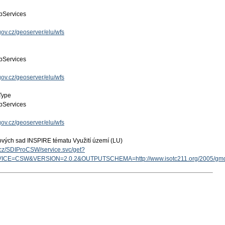
Services
gov.cz/geoserver/elu/wfs
Services
gov.cz/geoserver/elu/wfs
Type
Services
gov.cz/geoserver/elu/wfs
ových sad INSPIRE tématu Využití území (LU)
v.cz/SDIProCSW/service.svc/get?
ICE=CSW&VERSION=2.0.2&OUTPUTSCHEMA=http://www.isotc211.org/2005/g