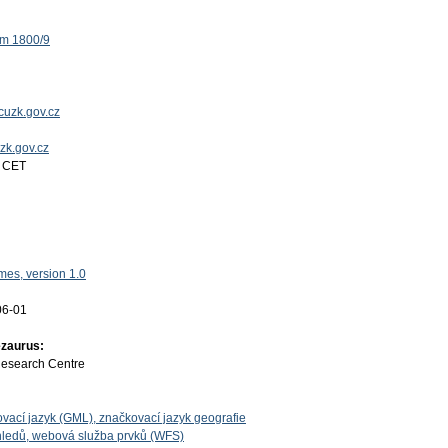
ěm 1800/9
uzk.gov.cz
uzk.gov.cz
4 CET
es, version 1.0
06-01
ezaurus:
Research Centre
vací jazyk (GML), značkovací jazyk geografie
ledů, webová služba prvků (WFS)