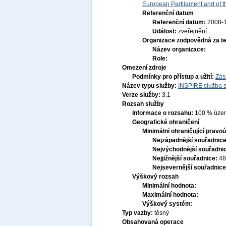
European Partilament and of th
Referenční datum
Referenční datum:
2008-
Událost:
zveřejnění
Organizace zodpovědná za t
Název organizace:
Role:
Omezení zdroje
Podmínky pro přístup a užití:
Zás
Název typu služby:
INSPIRE služba s
Verze služby:
3.1
Rozsah služby
Informace o rozsahu:
100 % území
Geografické ohraničení
Minimální ohraničující pravoú
Nejzápadnější souřadnic
Nejvýchodnější souřadni
Nejjižnější souřadnice:
48
Nejsevernější souřadnic
Výškový rozsah
Minimální hodnota:
Maximální hodnota:
Výškový systém:
Typ vazby:
těsný
Obsahovaná operace