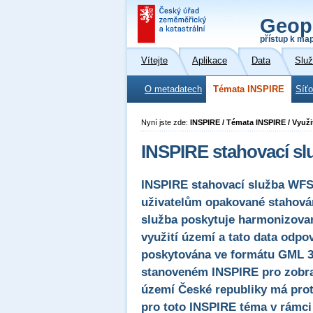
Geop
přístup k ma
Vítejte
Aplikace
Data
Slu
O metadatech
Témata INSPIRE
Síť
Nyní jste zde:
INSPIRE / Témata INSPIRE / Využi
INSPIRE stahovací sl
INSPIRE stahovací služba WFS 
uživatelům opakované stahován
služba poskytuje harmonizovan
využití území a tato data odpo
poskytována ve formátu GML 3
stanoveném INSPIRE pro zobraz
území České republiky má prot
pro toto INSPIRE téma v rámci