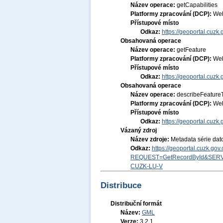
Název operace:
getCapabilities
Platformy zpracování (DCP):
Web
Přístupové místo
Odkaz:
https://geoportal.cuzk.
Obsahovaná operace
Název operace:
getFeature
Platformy zpracování (DCP):
Web
Přístupové místo
Odkaz:
https://geoportal.cuzk.
Obsahovaná operace
Název operace:
describeFeature
Platformy zpracování (DCP):
Web
Přístupové místo
Odkaz:
https://geoportal.cuzk.
Vázaný zdroj
Název zdroje:
Metadata série dat
Odkaz:
https://geoportal.cuzk.go
REQUEST=GetRecordById&SERV
CUZK-LU-V
Distribuce
Distribuční formát
Název:
GML
Verze:
3.2.1