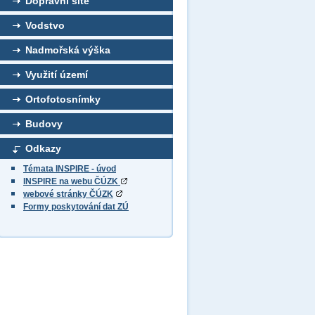
Dopravní sítě
Vodstvo
Nadmořská výška
Využití území
Ortofotosnímky
Budovy
Odkazy
Témata INSPIRE - úvod
INSPIRE na webu ČÚZK
webové stránky ČÚZK
Formy poskytování dat ZÚ