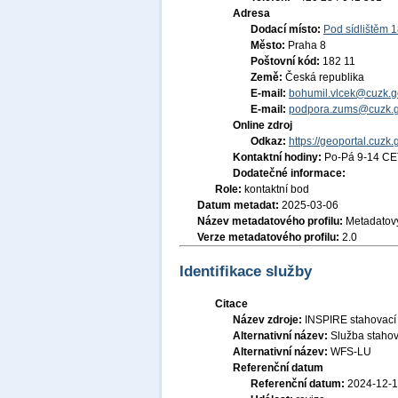
Adresa
Dodací místo:
Pod sídlištěm 
Město:
Praha 8
Poštovní kód:
182 11
Země:
Česká republika
E-mail:
bohumil.vlcek@cuzk.g
E-mail:
podpora.zums@cuzk.g
Online zdroj
Odkaz:
https://geoportal.cuzk.
Kontaktní hodiny:
Po-Pá 9-14 CE
Dodatečné informace:
Role:
kontaktní bod
Datum metadat:
2025-03-06
Název metadatového profilu:
Metadatový
Verze metadatového profilu:
2.0
Identifikace služby
Citace
Název zdroje:
INSPIRE stahovací 
Alternativní název:
Služba stahov
Alternativní název:
WFS-LU
Referenční datum
Referenční datum:
2024-12-