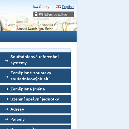
Česky
English
Přihlášení do aplikací
Souřadnicové referenční
systémy
Zeměpisné soustavy
souřadnicových sítí
Zeměpisná jména
Územní správní jednotky
Adresy
Parcely