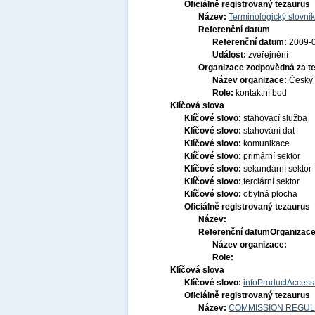
Oficiálně registrovaný tezaurus
Název:
Terminologický slovník
Referenční datum
Referenční datum:
2009-
Událost:
zveřejnění
Organizace zodpovědná za t
Název organizace:
Český 
Role:
kontaktní bod
Klíčová slova
Klíčové slovo:
stahovací služba
Klíčové slovo:
stahování dat
Klíčové slovo:
komunikace
Klíčové slovo:
primární sektor
Klíčové slovo:
sekundární sektor
Klíčové slovo:
terciární sektor
Klíčové slovo:
obytná plocha
Oficiálně registrovaný tezaurus
Název:
Referenční datum
Organizace
Název organizace:
Role:
Klíčová slova
Klíčové slovo:
infoProductAccess
Oficiálně registrovaný tezaurus
Název:
COMMISSION REGULATI