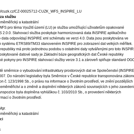
s://cuzk.cz/CZ-00025712-CUZK_WFS_INSPIRE_LU
za službu
měměřický a katastrální
WFS pro téma Využití území (LU) je služba umožňující uživatelům opakované
S 2.0.0. Stahovací služba poskytuje harmonizovaná data INSPIRE aplikačního
to data odpovídají INSPIRE xml schématu ve verzi 4.0. Data jsou poskytována ve
ém systému ETRS89/TM33 stanoveném INSPIRE pro zobrazení dat velkých měřítek.
 republiky má proto jednotnou podobu s ostatními daty vytvářenými pro toto INSPI
oskytované datové sady je Základní báze geografických dat České republiky
é pokyny pro INSPIRE stahovací služby verze 3.1 a zároveň splňuje standard OG
ě směrnice o vybudování infrastruktury prostorových dat ve Společenství (INSPIRE
 2007. Do národní legislativy byla Směrnice v České republice transponována záko
on č. 123/1998 Sb., o právu na informace o životním prostředí, ve znění pozdějších
 zeměměřictví a o změně a doplnění některých zákonů souvisejících s jeho zaveden
ranspozice byla doplněna vyhláškou č. 103/2010 Sb., o provedení některých
mací o životním prostředí.
Mgr.
měměřický a katastrální
ci
8