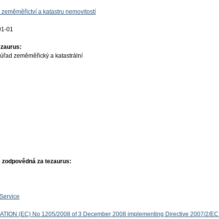
 zeměměřictví a katastru nemovitostí
01-01
ezaurus:
úřad zeměměřický a katastrální
 zodpovědná za tezaurus:
Service
ON (EC) No 1205/2008 of 3 December 2008 implementing Directive 2007/2/EC 