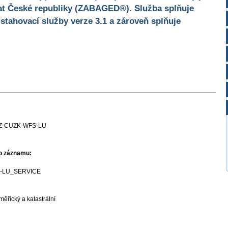
at České republiky (ZABAGED®). Služba splňuje
stahovací služby verze 3.1 a zároveň splňuje
Z-CUZK-WFS-LU
ho záznamu:
-LU_SERVICE
ěřický a katastrální