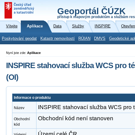
Geoportál ČÚZK
přístup k mapovým produktům a službám res
Vítejte
Aplikace
Data
Služby
INSPIRE
Otevřen
Poskytování geodat
Katastr nemovitostí
RÚIAN
DMVS
Geodetické ap
Nyní jste zde:
Aplikace
INSPIRE stahovací služba WCS pro t
(OI)
Informace o produktu
INSPIRE stahovací služba WCS pro t
Název
Obchodní kód není stanoven
Obchodní
kód
Území celé ČR
Výdejní