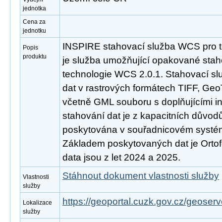
jednotka
Cena za
jednotku
INSPIRE stahovací služba WCS pro t
Popis
produktu
je služba umožňující opakované stah
technologie WCS 2.0.1. Stahovací s
dat v rastrových formátech TIFF, Ge
včetně GML souboru s doplňujícími 
stahování dat je z kapacitních důvo
poskytována v souřadnicovém syst
Základem poskytovaných dat je Ortof
data jsou z let 2024 a 2025.
Stáhnout dokument vlastnosti služby
Vlastnosti
služby
https://geoportal.cuzk.gov.cz/geoserv
Lokalizace
služby