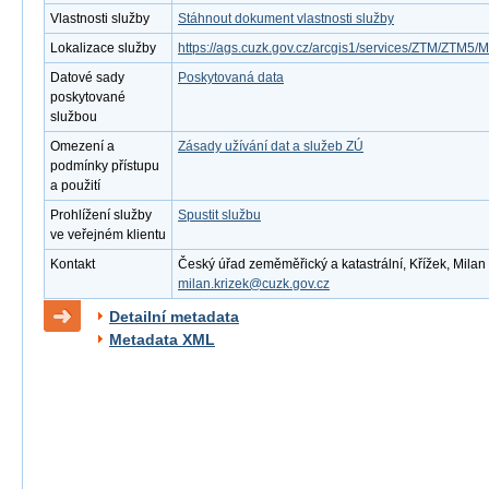
Vlastnosti služby
Stáhnout dokument vlastnosti služby
Lokalizace služby
https://ags.cuzk.gov.cz/arcgis1/services/ZTM/ZTM
Datové sady
Poskytovaná data
poskytované
službou
Omezení a
Zásady užívání dat a služeb ZÚ
podmínky přístupu
a použití
Prohlížení služby
Spustit službu
ve veřejném klientu
Kontakt
Český úřad zeměměřický a katastrální, Křížek, Milan ,
milan.krizek@cuzk.gov.cz
Detailní metadata
Metadata XML