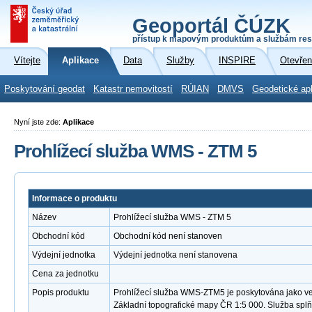
Geoportál ČÚZK
přístup k mapovým produktům a službám res
Vítejte
Aplikace
Data
Služby
INSPIRE
Otevřen
Poskytování geodat
Katastr nemovitostí
RÚIAN
DMVS
Geodetické ap
Nyní jste zde:
Aplikace
Prohlížecí služba WMS - ZTM 5
Informace o produktu
Název
Prohlížecí služba WMS - ZTM 5
Obchodní kód
Obchodní kód není stanoven
Výdejní jednotka
Výdejní jednotka není stanovena
Cena za jednotku
Popis produktu
Prohlížecí služba WMS-ZTM5 je poskytována jako veř
Základní topografické mapy ČR 1:5 000. Služba spl