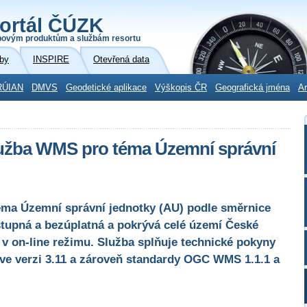
ortál ČÚZK
povým produktům a službám resortu
by
INSPIRE
Otevřená data
RÚIAN
DMVS
Geodetické aplikace
Výškopis ČR
Geografická jména
Ar
lužba WMS pro téma Územní správní
éma Územní správní jednotky (AU) podle směrnice
stupná a bezúplatná a pokrývá celé území České
 v on-line režimu. Služba splňuje technické pokyny
 ve verzi 3.11 a zároveň standardy OGC WMS 1.1.1 a