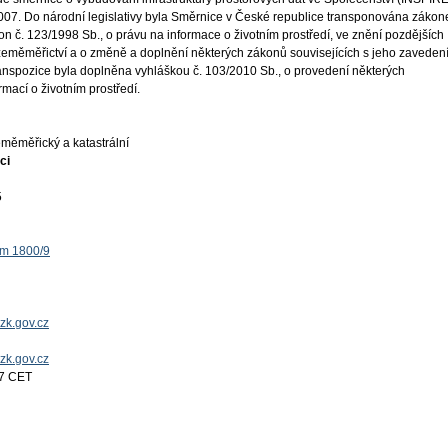
 2007. Do národní legislativy byla Směrnice v České republice transponována záko
on č. 123/1998 Sb., o právu na informace o životním prostředí, ve znění pozdějších
 zeměměřictví a o změně a doplnění některých zákonů souvisejících s jeho zaveden
ranspozice byla doplněna vyhláškou č. 103/2010 Sb., o provedení některých
mací o životním prostředí.
měměřický a katastrální
ci
5
ěm 1800/9
zk.gov.cz
uzk.gov.cz
17 CET