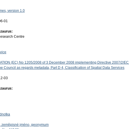
es, version 1.0
06-01
ezaurus:
Research Centre
vice
ON (EC) No 1205/2008 of 3 December 2008 implementing Directive 2007/2/EC 
e Council as regards metadata, Part D 4, Classification of Spatial Data Services
12-03
ezaurus:
dnotka
o, zeměpisné jméno, geonymum