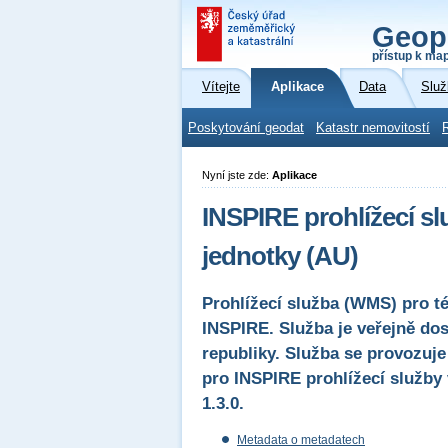
Geop
přístup k ma
Vítejte
Aplikace
Data
Služ
Poskytování geodat
Katastr nemovitostí
Nyní jste zde:
Aplikace
INSPIRE prohlížecí s
jednotky (AU)
Prohlížecí služba (WMS) pro t
INSPIRE. Služba je veřejně do
republiky. Služba se provozuje
pro INSPIRE prohlížecí služby
1.3.0.
Metadata o metadatech