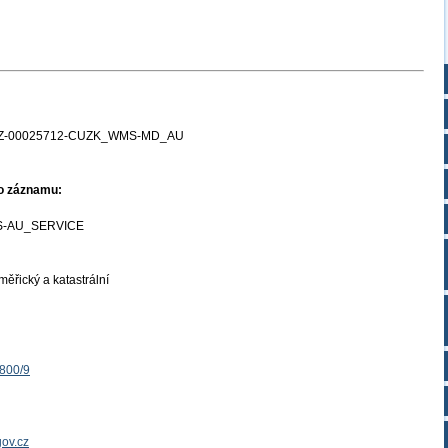
Z-00025712-CUZK_WMS-MD_AU
ho záznamu:
-AU_SERVICE
ěřický a katastrální
1800/9
ov.cz