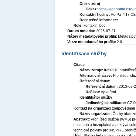
Online zdroj
Odkaz:
https://geoportal.cuzk.
Kontaktní hodiny:
Po-Pá 7-17 CE
Dodatečné informace:
Role:
kontaktní bod
Datum metadat:
2026-07-31
Název metadatového profilu:
Metadatový
Verze metadatového profilu:
2.0
Identifikace služby
Citace
Název zdroje:
INSPIRE prohlížec
Alternativní název:
Prohlížecí sl
Referenční datum
Referenční datum:
2013-09-
Událost:
vytvoření
Identifikátor služby
Jedinečný identifikátor:
CZ-
Kontakt na organizaci zodpovědnou 
Název organizace:
Český úřad ze
Abstrakt:
Prohlížecí služba (WMS) pr
dostupná a bezúplatná a pokrývá celé
technické pokyny pro INSPIRE prohlíž
Účel:
Služba byla vytvořena na základ