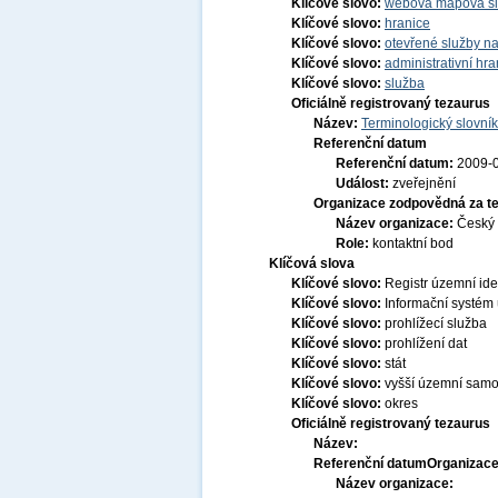
Klíčové slovo:
webová mapová s
Klíčové slovo:
hranice
Klíčové slovo:
otevřené služby na
Klíčové slovo:
administrativní hra
Klíčové slovo:
služba
Oficiálně registrovaný tezaurus
Název:
Terminologický slovník
Referenční datum
Referenční datum:
2009-
Událost:
zveřejnění
Organizace zodpovědná za t
Název organizace:
Český 
Role:
kontaktní bod
Klíčová slova
Klíčové slovo:
Registr územní ide
Klíčové slovo:
Informační systém 
Klíčové slovo:
prohlížecí služba
Klíčové slovo:
prohlížení dat
Klíčové slovo:
stát
Klíčové slovo:
vyšší územní sam
Klíčové slovo:
okres
Oficiálně registrovaný tezaurus
Název:
Referenční datum
Organizace
Název organizace: