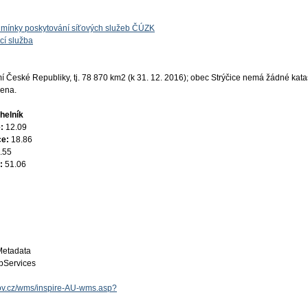
mínky poskytování síťových služeb ČÚZK
cí služba
České Republiky, tj. 78 870 km2 (k 31. 12. 2016); obec Strýčice nemá žádné katas
žena.
helník
e:
12.09
ce:
18.86
.55
e:
51.06
Metadata
Services
.gov.cz/wms/inspire-AU-wms.asp?