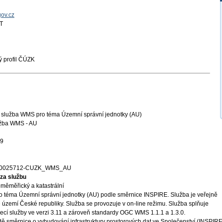
gov.cz
T
 profil ČÚZK
í služba WMS pro téma Územní správní jednotky (AU)
užba WMS - AU
29
00025712-CUZK_WMS_AU
za službu
měměřický a katastrální
o téma Územní správní jednotky (AU) podle směrnice INSPIRE. Služba je veřejně
 území České republiky. Služba se provozuje v on-line režimu. Služba splňuje
ecí služby ve verzi 3.11 a zároveň standardy OGC WMS 1.1.1 a 1.3.0.
ě směrnice o vybudování infrastruktury prostorových dat ve Společenství (INSPIRE