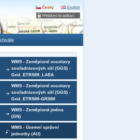
Česky
English
Přihlášení do aplikací
chiválie
WMS - Zeměpisné soustavy
souřadnicových sítí (GGS) -
Grid_ETRS89_LAEA
WMS - Zeměpisné soustavy
souřadnicových sítí (GGS) -
Grid_ETRS89-GRS80
WMS - Zeměpisná jména
(GN)
WMS - Územní správní
jednotky (AU)