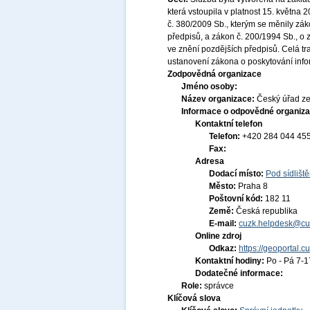
která vstoupila v platnost 15. května
č. 380/2009 Sb., kterým se měnily zák
předpisů, a zákon č. 200/1994 Sb., o
ve znění pozdějších předpisů. Celá t
ustanovení zákona o poskytování infor
Zodpovědná organizace
Jméno osoby:
Název organizace:
Český úřad ze
Informace o odpovědné organiza
Kontaktní telefon
Telefon:
+420 284 044 45
Fax:
Adresa
Dodací místo:
Pod sídlišt
Město:
Praha 8
Poštovní kód:
182 11
Země:
Česká republika
E-mail:
cuzk.helpdesk@cu
Online zdroj
Odkaz:
https://geoportal.c
Kontaktní hodiny:
Po - Pá 7-
Dodatečné informace:
Role:
správce
Klíčová slova