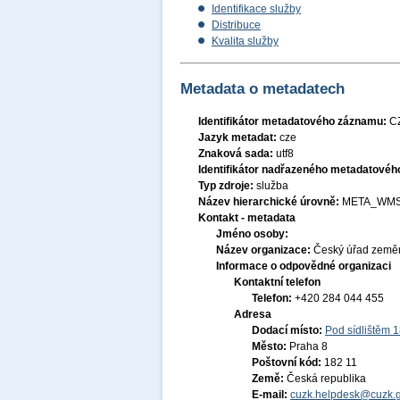
Identifikace služby
Distribuce
Kvalita služby
Metadata o metadatech
Identifikátor metadatového záznamu:
C
Jazyk metadat:
cze
Znaková sada:
utf8
Identifikátor nadřazeného metadatové
Typ zdroje:
služba
Název hierarchické úrovně:
META_WMS
Kontakt - metadata
Jméno osoby:
Název organizace:
Český úřad zeměm
Informace o odpovědné organizaci
Kontaktní telefon
Telefon:
+420 284 044 455
Adresa
Dodací místo:
Pod sídlištěm 
Město:
Praha 8
Poštovní kód:
182 11
Země:
Česká republika
E-mail:
cuzk.helpdesk@cuzk.g