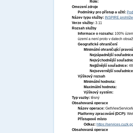
Role:
Omezení zdroje
Podmínky pro přístup a užití:
Pod
Název typu služby:
INSPIRE prohlíže
Verze služby:
3.11
Rozsah služby
Informace o rozsahu:
100% území 
území a není proto v datech obsa
Geografické ohraničení
Minimální ohraničující pravoú
Nejzápadnější souřadnic
Nejvýchodnější souřadni
Nejjižnější souřadnice:
48
Nejsevernější souřadnic
Výškový rozsah
Minimální hodnota:
Maximální hodnota:
Výškový systém:
Typ vazby:
těsný
Obsahovaná operace
Název operace:
GetViewService
Platformy zpracování (DCP):
Web
Přístupové místo
Odkaz:
https://services.cuzk
Obsahovaná operace