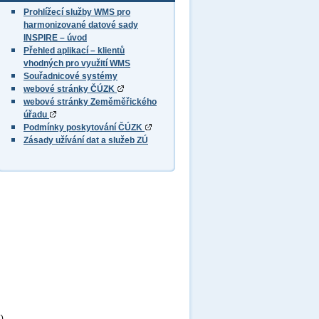
Prohlížecí služby WMS pro
harmonizované datové sady
INSPIRE – úvod
Přehled aplikací – klientů
vhodných pro využití WMS
Souřadnicové systémy
webové stránky ČÚZK
webové stránky Zeměměřického
úřadu
Podmínky poskytování ČÚZK
Zásady užívání dat a služeb ZÚ
),