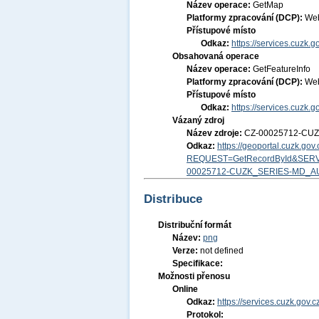
Název operace:
GetMap
Platformy zpracování (DCP):
Web
Přístupové místo
Odkaz:
https://services.cuzk
Obsahovaná operace
Název operace:
GetFeatureInfo
Platformy zpracování (DCP):
Web
Přístupové místo
Odkaz:
https://services.cuzk
Vázaný zdroj
Název zdroje:
CZ-00025712-CU
Odkaz:
https://geoportal.cuzk.go
REQUEST=GetRecordById&SERV
00025712-CUZK_SERIES-MD_A
Distribuce
Distribuční formát
Název:
png
Verze:
not defined
Specifikace:
Možnosti přenosu
Online
Odkaz:
https://services.cuzk.go
Protokol: