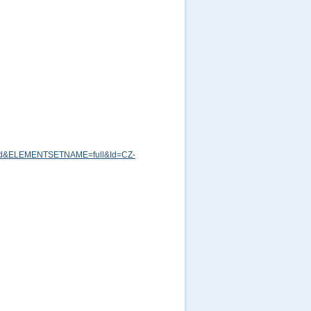
md&ELEMENTSETNAME=full&Id=CZ-