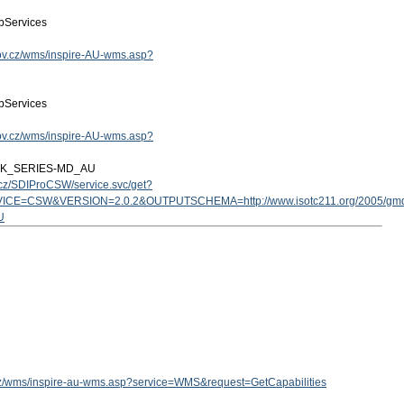
Services
.gov.cz/wms/inspire-AU-wms.asp?
Services
.gov.cz/wms/inspire-AU-wms.asp?
ZK_SERIES-MD_AU
v.cz/SDIProCSW/service.svc/get?
ICE=CSW&VERSION=2.0.2&OUTPUTSCHEMA=http://www.isotc211.org/2005/g
U
v.cz/wms/inspire-au-wms.asp?service=WMS&request=GetCapabilities