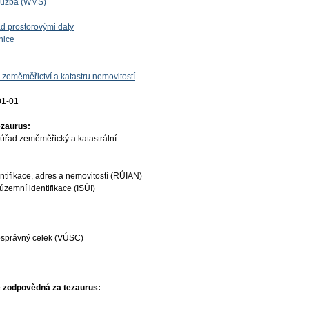
lužba (WMS)
d prostorovými daty
nice
 zeměměřictví a katastru nemovitostí
01-01
ezaurus:
úřad zeměměřický a katastrální
ntifikace, adres a nemovitostí (RÚIAN)
územní identifikace (ISÚI)
osprávný celek (VÚSC)
 zodpovědná za tezaurus: