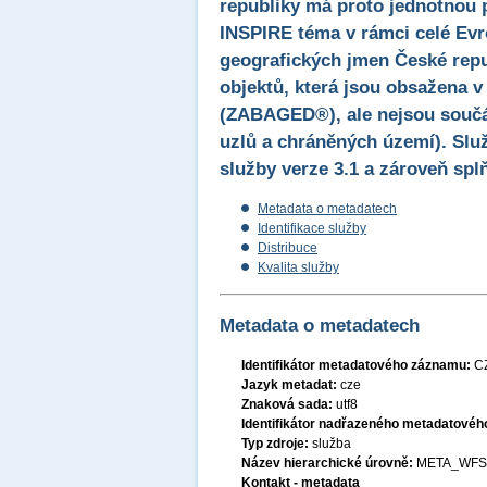
republiky má proto jednotnou 
INSPIRE téma v rámci celé Evr
geografických jmen České rep
objektů, která jsou obsažena v
(ZABAGED®), ale nejsou součá
uzlů a chráněných území). Slu
služby verze 3.1 a zároveň sp
Metadata o metadatech
Identifikace služby
Distribuce
Kvalita služby
Metadata o metadatech
Identifikátor metadatového záznamu:
C
Jazyk metadat:
cze
Znaková sada:
utf8
Identifikátor nadřazeného metadatové
Typ zdroje:
služba
Název hierarchické úrovně:
META_WFS
Kontakt - metadata