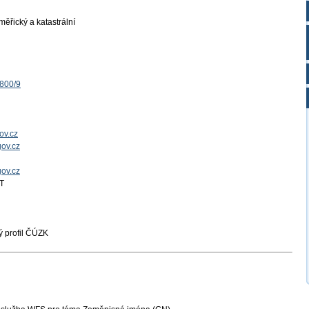
ěřický a katastrální
1800/9
ov.cz
ov.cz
gov.cz
T
 profil ČÚZK