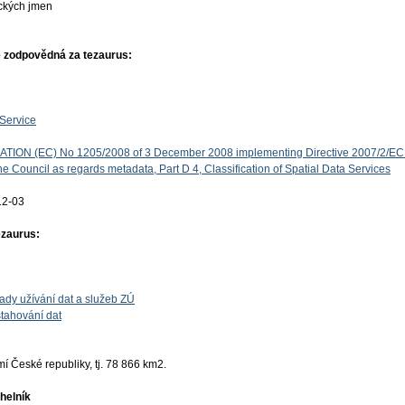
ckých jmen
 zodpovědná za tezaurus:
Service
ON (EC) No 1205/2008 of 3 December 2008 implementing Directive 2007/2/EC 
e Council as regards metadata, Part D 4, Classification of Spatial Data Services
12-03
ezaurus:
ady užívání dat a služeb ZÚ
tahování dat
 České republiky, tj. 78 866 km2.
helník