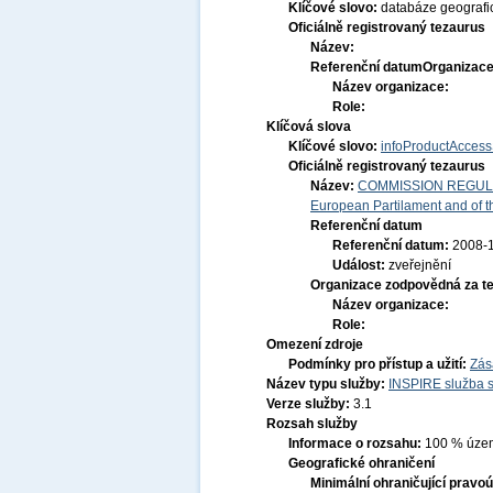
Klíčové slovo:
databáze geografi
Oficiálně registrovaný tezaurus
Název:
Referenční datum
Organizace
Název organizace:
Role:
Klíčová slova
Klíčové slovo:
infoProductAccess
Oficiálně registrovaný tezaurus
Název:
COMMISSION REGULATI
European Partilament and of th
Referenční datum
Referenční datum:
2008-
Událost:
zveřejnění
Organizace zodpovědná za t
Název organizace:
Role:
Omezení zdroje
Podmínky pro přístup a užití:
Zás
Název typu služby:
INSPIRE služba s
Verze služby:
3.1
Rozsah služby
Informace o rozsahu:
100 % území
Geografické ohraničení
Minimální ohraničující pravoú