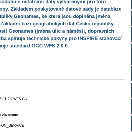
podobu s ostatními daty vytvářenými pro toto
opy. Základem poskytované datové sady je databáze
ubliky Geonames, ke které jsou doplněna jména
 Základní bázi geografických dat České republiky
stí Geonames (jména ulic a náměstí, dopravních
žba splňuje technické pokyny pro INSPIRE stahovací
lňuje standard OGC WFS 2.0.0.
Z-CUZK-WFS-GN
ho záznamu:
-GN_SERVICE