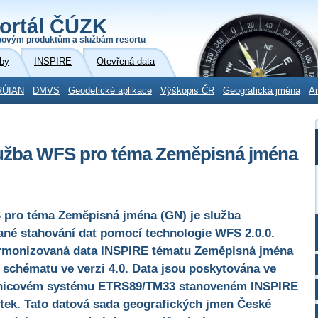
ortál ČÚZK
povým produktům a službám resortu
by
INSPIRE
Otevřená data
RÚIAN
DMVS
Geodetické aplikace
Výškopis ČR
Geografická jména
Ar
lužba WFS pro téma Zeměpisná jména
 pro téma Zeměpisná jména (GN) je služba
né stahování dat pomocí technologie WFS 2.0.0.
armonizovaná data INSPIRE tématu Zeměpisná jména
 schématu ve verzi 4.0. Data jsou poskytována ve
adnicovém systému ETRS89/TM33 stanoveném INSPIRE
ítek. Tato datová sada geografických jmen České