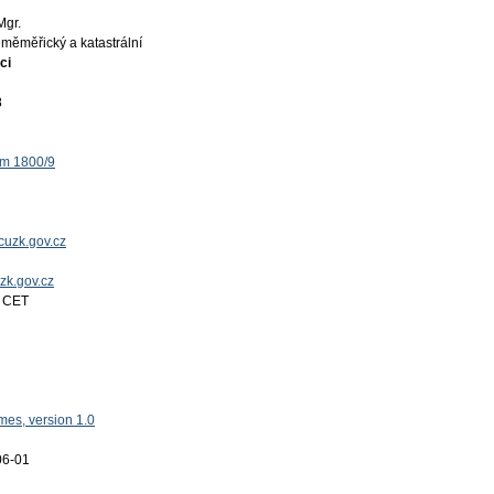
Mgr.
měměřický a katastrální
ci
8
ěm 1800/9
uzk.gov.cz
uzk.gov.cz
4 CET
es, version 1.0
06-01