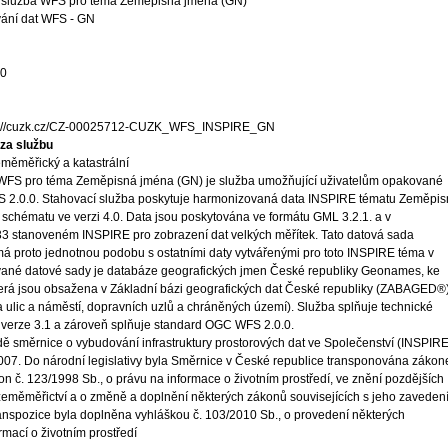
 služba WFS pro téma Zeměpisná jména (GN)
vání dat WFS - GN
10
s://cuzk.cz/CZ-00025712-CUZK_WFS_INSPIRE_GN
za službu
měměřický a katastrální
WFS pro téma Zeměpisná jména (GN) je služba umožňující uživatelům opakované
S 2.0.0. Stahovací služba poskytuje harmonizovaná data INSPIRE tématu Zeměpi
schématu ve verzi 4.0. Data jsou poskytována ve formátu GML 3.2.1. a v
stanoveném INSPIRE pro zobrazení dat velkých měřítek. Tato datová sada
á proto jednotnou podobu s ostatními daty vytvářenými pro toto INSPIRE téma v
vané datové sady je databáze geografických jmen České republiky Geonames, ke
terá jsou obsažena v Základní bázi geografických dat České republiky (ZABAGED®)
ulic a náměstí, dopravních uzlů a chráněných území). Služba splňuje technické
 verze 3.1 a zároveň splňuje standard OGC WFS 2.0.0.
ě směrnice o vybudování infrastruktury prostorových dat ve Společenství (INSPIRE
 2007. Do národní legislativy byla Směrnice v České republice transponována záko
on č. 123/1998 Sb., o právu na informace o životním prostředí, ve znění pozdějších
 zeměměřictví a o změně a doplnění některých zákonů souvisejících s jeho zaveden
ranspozice byla doplněna vyhláškou č. 103/2010 Sb., o provedení některých
mací o životním prostředí