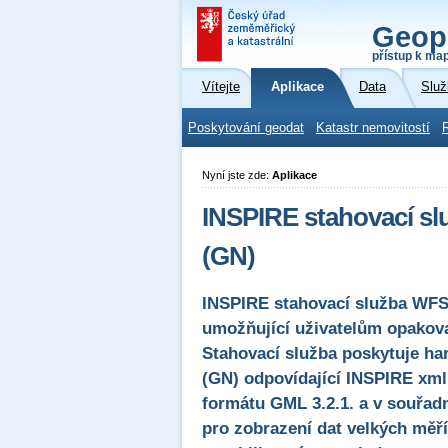
Geop
přístup k ma
Vítejte
Aplikace
Data
Služ
Poskytování geodat
Katastr nemovitostí
Nyní jste zde:
Aplikace
INSPIRE stahovací s
(GN)
INSPIRE stahovací služba WFS
umožňující uživatelům opakova
Stahovací služba poskytuje h
(GN) odpovídající INSPIRE xml
formátu GML 3.2.1. a v souř
pro zobrazení dat velkých měř