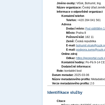
Jméno osoby:
Vlček, Bohumil, Ing.
Název organizace:
Český úřad zeměm
Informace o odpovědné organizaci
Kontaktní telefon
Telefon:
+420 284 041 561
Adresa
Dodací místo:
Pod sídlištěm 
Město:
Praha 8
Poštovní kód:
182 11
Země:
Česká republika
E-mail:
bohumil.vlcek@cuzk.g
E-mail:
podpora.zums@cuzk.g
Online zdroj
Odkaz:
https://geoportal.cuzk.
Kontaktní hodiny:
Po-Pá 9-14 CE
Dodatečné informace:
Role:
kontaktní bod
Datum metadat:
2025-03-06
Název metadatového profilu:
Metadatový
Verze metadatového profilu:
2.0
Identifikace služby
Citace