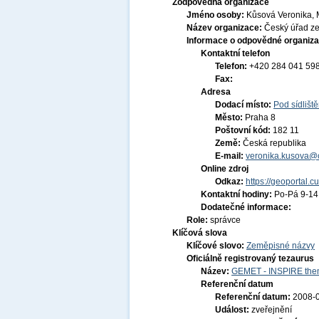
Zodpovědná organizace
Jméno osoby:
Kůsová Veronika, 
Název organizace:
Český úřad ze
Informace o odpovědné organiza
Kontaktní telefon
Telefon:
+420 284 041 59
Fax:
Adresa
Dodací místo:
Pod sídlišt
Město:
Praha 8
Poštovní kód:
182 11
Země:
Česká republika
E-mail:
veronika.kusova@c
Online zdroj
Odkaz:
https://geoportal.c
Kontaktní hodiny:
Po-Pá 9-1
Dodatečné informace:
Role:
správce
Klíčová slova
Klíčové slovo:
Zeměpisné názvy
Oficiálně registrovaný tezaurus
Název:
GEMET - INSPIRE them
Referenční datum
Referenční datum:
2008-
Událost:
zveřejnění