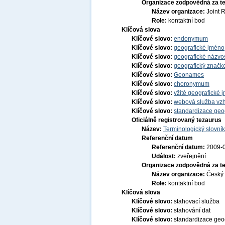
Organizace zodpovědná za t
Název organizace:
Joint 
Role:
kontaktní bod
Klíčová slova
Klíčové slovo:
endonymum
Klíčové slovo:
geografické jmén
Klíčové slovo:
geografické názvo
Klíčové slovo:
geografický značko
Klíčové slovo:
Geonames
Klíčové slovo:
choronymum
Klíčové slovo:
vžité geografické
Klíčové slovo:
webová služba vzh
Klíčové slovo:
standardizace geo
Oficiálně registrovaný tezaurus
Název:
Terminologický slovník
Referenční datum
Referenční datum:
2009-
Událost:
zveřejnění
Organizace zodpovědná za t
Název organizace:
Český 
Role:
kontaktní bod
Klíčová slova
Klíčové slovo:
stahovací služba
Klíčové slovo:
stahování dat
Klíčové slovo:
standardizace geo