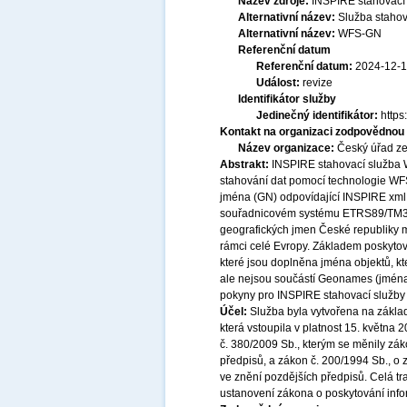
Název zdroje:
INSPIRE stahovací
Alternativní název:
Služba staho
Alternativní název:
WFS-GN
Referenční datum
Referenční datum:
2024-12-
Událost:
revize
Identifikátor služby
Jedinečný identifikátor:
http
Kontakt na organizaci zodpovědnou 
Název organizace:
Český úřad ze
Abstrakt:
INSPIRE stahovací služba 
stahování dat pomocí technologie WF
jména (GN) odpovídající INSPIRE xml 
souřadnicovém systému ETRS89/TM33 
geografických jmen České republiky m
rámci celé Evropy. Základem poskyto
které jsou doplněna jména objektů, k
ale nejsou součástí Geonames (jména 
pokyny pro INSPIRE stahovací služby
Účel:
Služba byla vytvořena na základ
která vstoupila v platnost 15. května
č. 380/2009 Sb., kterým se měnily zák
předpisů, a zákon č. 200/1994 Sb., o
ve znění pozdějších předpisů. Celá t
ustanovení zákona o poskytování infor