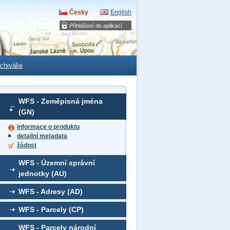
Česky
English
Přihlášení do aplikací
chiválie
WFS - Zeměpisná jména
(GN)
informace o produktu
detailní metadata
žádost
WFS - Územní správní
jednotky (AU)
WFS - Adresy (AD)
WFS - Parcely (CP)
WFS - Parcely národní