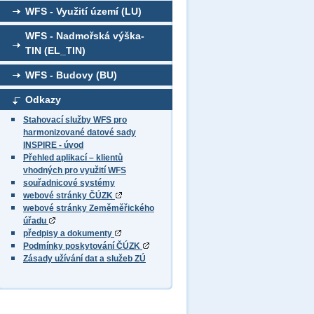
WFS - Využití území (LU)
WFS - Nadmořská výška-
TIN (EL_TIN)
WFS - Budovy (BU)
Odkazy
Stahovací služby WFS pro
harmonizované datové sady
INSPIRE - úvod
Přehled aplikací – klientů
vhodných pro využití WFS
souřadnicové systémy
webové stránky ČÚZK
webové stránky Zeměměřického
úřadu
předpisy a dokumenty
Podmínky poskytování ČÚZK
Zásady užívání dat a služeb ZÚ