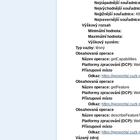
Nejzápadnější souřadnic
Nejvýchodnější souřadni
Nejjižnější souřadnice:
48
Nejsevernější souřadnic
Výškový rozsah
Minimální hodnota:
Maximální hodnota:
Výškový systém:
Typ vazby:
těsný
Obsahovaná operace
Název operace:
getCapabilities
Platformy zpracování (DCP):
Web
Přístupové místo
Odkaz:
https://geoportal.cuzk
Obsahovaná operace
Název operace:
getFeature
Platformy zpracování (DCP):
Web
Přístupové místo
Odkaz:
https://geoportal.cuzk
Obsahovaná operace
Název operace:
describeFeature
Platformy zpracování (DCP):
Web
Přístupové místo
Odkaz:
https://geoportal.cuzk
Vázaný zdroj