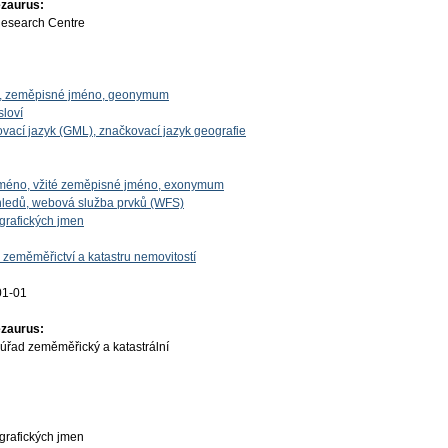
ezaurus:
Research Centre
o, zeměpisné jméno, geonymum
sloví
vací jazyk (GML), značkovací jazyk geografie
 jméno, vžité zeměpisné jméno, exonymum
ledů, webová služba prvků (WFS)
grafických jmen
 zeměměřictví a katastru nemovitostí
01-01
ezaurus:
úřad zeměměřický a katastrální
grafických jmen