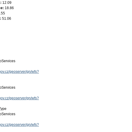
e:
12.09
ce:
18.86
.55
e:
51.06
Services
.gov.cz/geoserver/gn/wfs?
Services
.gov.cz/geoserver/gn/wfs?
Type
Services
.gov.cz/geoserver/gn/wfs?