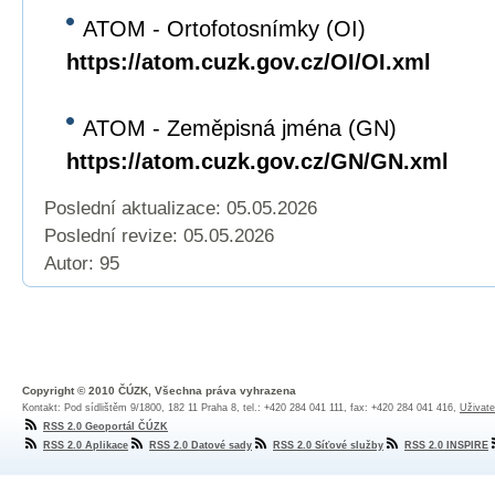
ATOM - Ortofotosnímky (OI)
https://atom.cuzk.gov.cz/OI/OI.xml
ATOM - Zeměpisná jména (GN)
https://atom.cuzk.gov.cz/GN/GN.xml
Poslední aktualizace: 05.05.2026
Poslední revize:
05.05.2026
Autor: 95
Copyright © 2010 ČÚZK, Všechna práva vyhrazena
Kontakt: Pod sídlištěm 9/1800, 182 11 Praha 8, tel.: +420 284 041 111, fax: +420 284 041 416,
Uživate
RSS 2.0 Geoportál ČÚZK
RSS 2.0 Aplikace
RSS 2.0 Datové sady
RSS 2.0 Síťové služby
RSS 2.0 INSPIRE