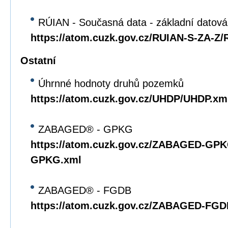
RÚIAN - Současná data - základní datov
https://atom.cuzk.gov.cz/RUIAN-S-ZA-Z
Ostatní
Úhrnné hodnoty druhů pozemků
https://atom.cuzk.gov.cz/UHDP/UHDP.xm
ZABAGED® - GPKG
https://atom.cuzk.gov.cz/ZABAGED-G
GPKG.xml
ZABAGED® - FGDB
https://atom.cuzk.gov.cz/ZABAGED-F