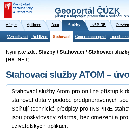
Geoportál ČÚZK
přístup k mapovým produktům a službám res
Vítejte
Aplikace
Data
Služby
INSPIRE
Otevřen
Vyhledávací
Prohlížecí
Stahovací
Geoprocessingové
Transforma
Nyní jste zde:
Služby / Stahovací / Stahovací služb
(HY_NET)
Stahovací služby ATOM – úv
Stahovací služby Atom pro on-line přístup k 
stahovat data v podobě předpřipravených sou
Splňují technické předpisy pro INSPIRE staho
jsou poskytovány zdarma, bez omezení a pro
uživatelských aplikací.