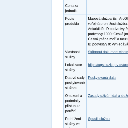
Cena za
jednotku
Popis
Mapová služba Esri ArcGI
produktu
veřejná prohlížecí služba
Antarktidě. ID podvrstvy 2
podvrstvy 1009: Česká jm
Česká jména moří a mezi
ID podvrstvy 0: Vyhledává
Vlastnosti
Stáhnout dokument vlastn
služby
Lokalizace
https://ags.cuzk.gov.cz/a
služby
Datové sady
Poskytovaná data
poskytované
službou
Omezení a
Zásady užívání dat a slu
podmínky
přístupu a
použití
Prohlížení
Spustit službu
služby ve