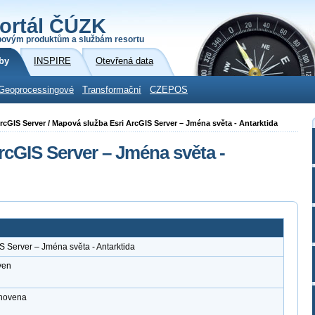
ortál ČÚZK
povým produktům a službám resortu
by
INSPIRE
Otevřená data
Geoprocessingové
Transformační
CZEPOS
 ArcGIS Server / Mapová služba Esri ArcGIS Server – Jména světa - Antarktida
rcGIS Server – Jména světa -
S Server – Jména světa - Antarktida
ven
anovena