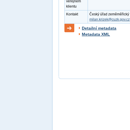
veřejném
klientu
Kontakt
Český úřad zeměměřický a k
milan.krizek@cuzk.gov.cz
Detailní metadata
Metadata XML