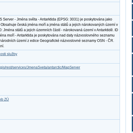
S Server - Jména světa - Antarktida (EPSG: 3031) je poskytována jako
. Obsahuje česká jména moří a jména států a jejich nárokovaných území v
0: Jména států a jejich územních částí - nárokovaná území v Antarktidě. ID
éna moří - Antarktida je poskytována nad daty názvoslovného seznamu
národních území z edice Geografické názvoslovné seznamy OSN - ČR.
ní.
osti služby
rcgis/rest/services/JmenaSveta/antarctic/MapServer
žeb ZÚ