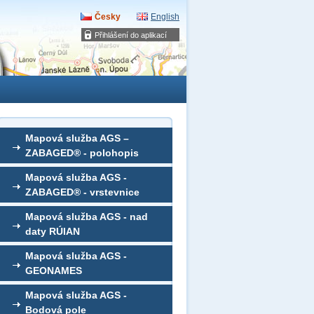
Česky
English
Přihlášení do aplikací
Mapová služba AGS –
ZABAGED® - polohopis
Mapová služba AGS -
ZABAGED® - vrstevnice
Mapová služba AGS - nad
daty RÚIAN
Mapová služba AGS -
GEONAMES
Mapová služba AGS -
Bodová pole