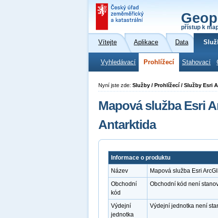
Geop
přístup k ma
Vítejte
Aplikace
Data
Služ
Vyhledávací
Prohlížecí
Stahovací
Nyní jste zde:
Služby / Prohlížecí / Služby Esri
Mapová služba Esri A
Antarktida
Informace o produktu
Název
Mapová služba Esri ArcGI
Obchodní
Obchodní kód není stano
kód
Výdejní
Výdejní jednotka není st
jednotka